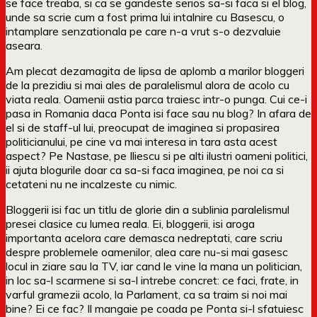
se face treaba, si ca se gandeste serios sa-si faca si el blog,
unde sa scrie cum a fost prima lui intalnire cu Basescu, o
intamplare senzationala pe care n-a vrut s-o dezvaluie
aseara.
Am plecat dezamagita de lipsa de aplomb a marilor bloggeri
de la prezidiu si mai ales de paralelismul alora de acolo cu
viata reala. Oamenii astia parca traiesc intr-o punga. Cui ce-i
pasa in Romania daca Ponta isi face sau nu blog? In afara de
el si de staff-ul lui, preocupat de imaginea si propasirea
politicianului, pe cine va mai interesa in tara asta acest
aspect? Pe Nastase, pe Iliescu si pe alti ilustri oameni politici,
ii ajuta blogurile doar ca sa-si faca imaginea, pe noi ca si
cetateni nu ne incalzeste cu nimic.
Bloggerii isi fac un titlu de glorie din a sublinia paralelismul
presei clasice cu lumea reala. Ei, bloggerii, isi aroga
importanta acelora care demasca nedreptati, care scriu
despre problemele oamenilor, alea care nu-si mai gasesc
locul in ziare sau la TV, iar cand le vine la mana un politician,
in loc sa-l scarmene si sa-l intrebe concret: ce faci, frate, in
varful gramezii acolo, la Parlament, ca sa traim si noi mai
bine? Ei ce fac? Il mangaie pe coada pe Ponta si-l sfatuiesc