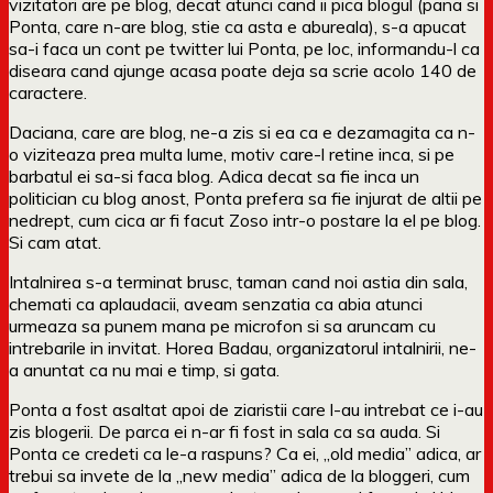
vizitatori are pe blog, decat atunci cand ii pica blogul (pana si
Ponta, care n-are blog, stie ca asta e abureala), s-a apucat
sa-i faca un cont pe twitter lui Ponta, pe loc, informandu-l ca
diseara cand ajunge acasa poate deja sa scrie acolo 140 de
caractere.
Daciana, care are blog, ne-a zis si ea ca e dezamagita ca n-
o viziteaza prea multa lume, motiv care-l retine inca, si pe
barbatul ei sa-si faca blog. Adica decat sa fie inca un
politician cu blog anost, Ponta prefera sa fie injurat de altii pe
nedrept, cum cica ar fi facut Zoso intr-o postare la el pe blog.
Si cam atat.
Intalnirea s-a terminat brusc, taman cand noi astia din sala,
chemati ca aplaudacii, aveam senzatia ca abia atunci
urmeaza sa punem mana pe microfon si sa aruncam cu
intrebarile in invitat. Horea Badau, organizatorul intalnirii, ne-
a anuntat ca nu mai e timp, si gata.
Ponta a fost asaltat apoi de ziaristii care l-au intrebat ce i-au
zis blogerii. De parca ei n-ar fi fost in sala ca sa auda. Si
Ponta ce credeti ca le-a raspuns? Ca ei, „old media” adica, ar
trebui sa invete de la „new media” adica de la bloggeri, cum