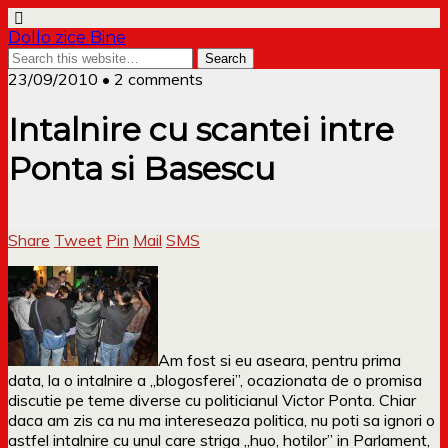
Dollo zice Bine
23/09/2010 • 2 comments
Intalnire cu scantei intre
Ponta si Basescu
Share
Tweet
Pin
Mail
SMS
Am fost si eu aseara, pentru prima
data, la o intalnire a „blogosferei”, ocazionata de o promisa
discutie pe teme diverse cu politicianul Victor Ponta. Chiar
daca am zis ca nu ma intereseaza politica, nu poti sa ignori o
astfel intalnire cu unul care striga „huo, hotilor” in Parlament,