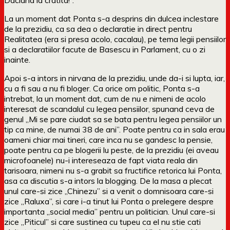
La un moment dat Ponta s-a desprins din dulcea inclestare
de la prezidiu, ca sa dea o declaratie in direct pentru
Realitatea (era si presa acolo, cacalau), pe tema legii pensiilor
si a declaratiilor facute de Basescu in Parlament, cu o zi
inainte.
Apoi s-a intors in nirvana de la prezidiu, unde da-i si lupta, iar,
cu a fi sau a nu fi bloger. Ca orice om politic, Ponta s-a
intrebat, la un moment dat, cum de nu e nimeni de acolo
interesat de scandalul cu legea pensiilor, spunand ceva de
genul „Mi se pare ciudat sa se bata pentru legea pensiilor un
tip ca mine, de numai 38 de ani”. Poate pentru ca in sala erau
oameni chiar mai tineri, care inca nu se gandesc la pensie,
poate pentru ca pe blogerii lu peste, de la prezidiu (ei aveau
microfoanele) nu-i intereseaza de fapt viata reala din
tarisoara, nimeni nu s-a grabit sa fructifice retorica lui Ponta,
asa ca discutia s-a intors la blogging. De la masa a plecat
unul care-si zice „Chinezu” si a venit o domnisoara care-si
zice „Raluxa”, si care i-a tinut lui Ponta o prelegere despre
importanta „social media” pentru un politician. Unul care-si
zice „Piticul” si care sustinea cu tupeu ca el nu stie cati