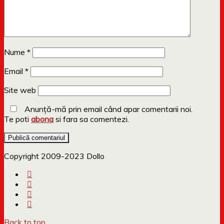
Nume
*
Email
*
Site web
Anunță-mă prin email când apar comentarii noi.
Te poti
abona
si fara sa comentezi.
Copyright 2009-2023 Dollo
Back to top