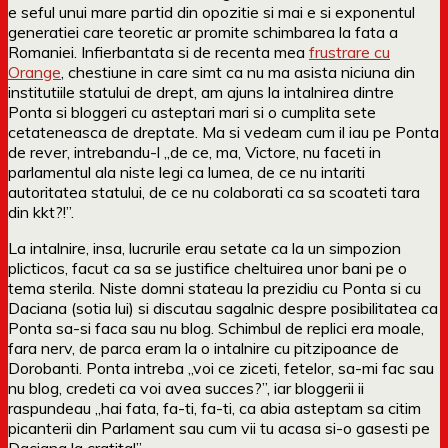
e seful unui mare partid din opozitie si mai e si exponentul
generatiei care teoretic ar promite schimbarea la fata a
Romaniei. Infierbantata si de recenta mea
frustrare cu
Orange
, chestiune in care simt ca nu ma asista niciuna din
institutiile statului de drept, am ajuns la intalnirea dintre
Ponta si bloggeri cu asteptari mari si o cumplita sete
cetateneasca de dreptate. Ma si vedeam cum il iau pe Ponta
de rever, intrebandu-l „de ce, ma, Victore, nu faceti in
parlamentul ala niste legi ca lumea, de ce nu intariti
autoritatea statului, de ce nu colaborati ca sa scoateti tara
din kkt?!”.
La intalnire, insa, lucrurile erau setate ca la un simpozion
plicticos, facut ca sa se justifice cheltuirea unor bani pe o
tema sterila. Niste domni stateau la prezidiu cu Ponta si cu
Daciana (sotia lui) si discutau sagalnic despre posibilitatea ca
Ponta sa-si faca sau nu blog. Schimbul de replici era moale,
fara nerv, de parca eram la o intalnire cu pitzipoance de
Dorobanti. Ponta intreba „voi ce ziceti, fetelor, sa-mi fac sau
nu blog, credeti ca voi avea succes?”, iar bloggerii ii
raspundeau „hai fata, fa-ti, fa-ti, ca abia asteptam sa citim
picanterii din Parlament sau cum vii tu acasa si-o gasesti pe
Daciana la cratita!”.