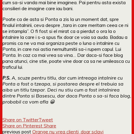
cum sa-si vanda mai bine imaginea. Pai pentru asta exista
consilieri de imagine care iau bani.
Poate ca de asta si Ponta a zis la un moment dat, spre
finalul intalnirii, ceva despre „tara in care meritam ceea ce ni
se intampla”. O fi fost si el mirat ca a pierdut o ora la o
intalnire la care i s-a spus fix doar ce voia sa auda. Badau a
promis ca ne va mai organiza peste o luna o intalnire cu
Ponta, in care noi astia nemultumitii sa-i rupem capul. Lui
Ponta. In caz ca mai vrea sa vina… Dar daca-si face blog
pana atunci, cine stie, poate vine doar ca sa ne umileasca cu
traficul lui.
P.S.
A, scuze pentru titlu, dar cum intreaga intalnire cu
Ponta a fost o tzeapa, si postarea despre el trebuia sa
aiba un titlu tzepar. Deci nu stiu cum a fost intalnirea
dintre Ponta si Basescu, dar daca Ponta o sa-si faca blog,
probabil ca vom afla 😀
Share on Twitter
Tweet
Share on Pinterest
Share
previous post
Orange nu vrea clienti, doar sclavi