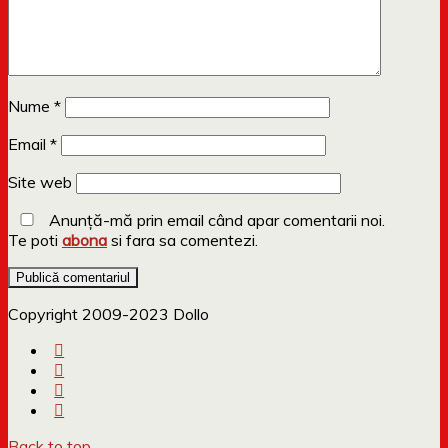
Nume
*
Email
*
Site web
Anunță-mă prin email când apar comentarii noi.
Te poti
abona
si fara sa comentezi.
Copyright 2009-2023 Dollo
Back to top