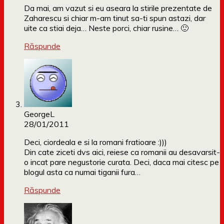
Da mai, am vazut si eu aseara la stirile prezentate de
Zaharescu si chiar m-am tinut sa-ti spun astazi, dar
uite ca stiai deja… Neste porci, chiar rusine… 🙂
Răspunde
GeorgeL
28/01/2011
Deci, ciordeala e si la romani fratioare :)))
Din cate ziceti dvs aici, reiese ca romanii au desavarsit-
o incat pare negustorie curata. Deci, daca mai citesc pe
blogul asta ca numai tiganii fura…
Răspunde