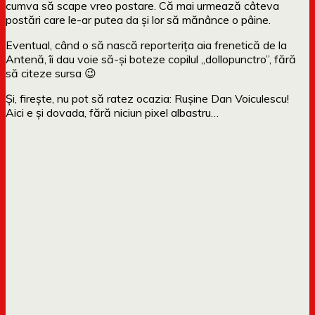
cumva să scape vreo postare. Că mai urmează câteva
postări care le-ar putea da și lor să mănânce o pâine.
Eventual, când o să nască reporterița aia frenetică de la
Antenă, îi dau voie să-și boteze copilul „dollopunctro”, fără
să citeze sursa 😉
Și, firește, nu pot să ratez ocazia: Rușine Dan Voiculescu!
Aici e și dovada, fără niciun pixel albastru…