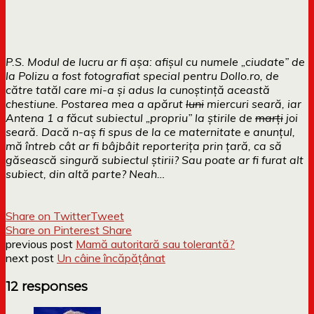
P.S. Modul de lucru ar fi așa: afișul cu numele „ciudate” de
la Polizu a fost fotografiat special pentru Dollo.ro, de
către tatăl care mi-a și adus la cunoștință această
chestiune. Postarea mea a apărut
luni
miercuri seară, iar
Antena 1 a făcut subiectul „propriu” la știrile de
marți
joi
seară. Dacă n-aș fi spus de la ce maternitate e anunțul,
mă întreb cât ar fi bâjbâit reporterița prin țară, ca să
găsească singură subiectul știrii? Sau poate ar fi furat alt
subiect, din altă parte? Neah…
Share on Twitter
Tweet
Share on Pinterest
Share
previous post
Mamă autoritară sau tolerantă?
next post
Un câine încăpățânat
12 responses