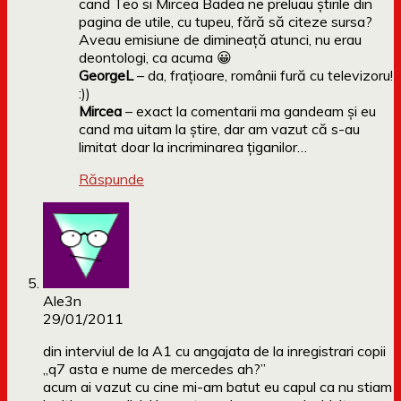
cand Teo si Mircea Badea ne preluau știrile din
pagina de utile, cu tupeu, fără să citeze sursa?
Aveau emisiune de dimineață atunci, nu erau
deontologi, ca acuma 😀
GeorgeL
– da, frațioare, românii fură cu televizoru!
:))
Mircea
– exact la comentarii ma gandeam și eu
cand ma uitam la știre, dar am vazut că s-au
limitat doar la incriminarea țiganilor…
Răspunde
Ale3n
29/01/2011
din interviul de la A1 cu angajata de la inregistrari copii
„q7 asta e nume de mercedes ah?”
acum ai vazut cu cine mi-am batut eu capul ca nu stiam