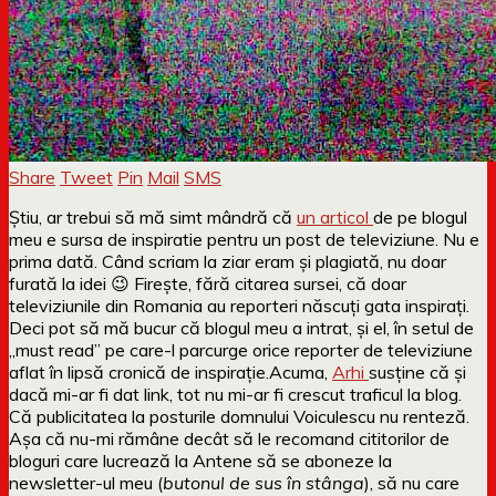
Share
Tweet
Pin
Mail
SMS
Știu, ar trebui să mă simt mândră că
un articol
de pe blogul
meu e sursa de inspiratie pentru un post de televiziune. Nu e
prima dată. Când scriam la ziar eram și plagiată, nu doar
furată la idei 😉 Firește, fără citarea sursei, că doar
televiziunile din Romania au reporteri născuți gata inspirați.
Deci pot să mă bucur că blogul meu a intrat, și el, în setul de
„must read” pe care-l parcurge orice reporter de televiziune
aflat în lipsă cronică de inspirație.
Acuma,
Arhi
susține că și
dacă mi-ar fi dat link, tot nu mi-ar fi crescut traficul la blog.
Că publicitatea la posturile domnului Voiculescu nu renteză.
Așa că nu-mi rămâne decât să le recomand cititorilor de
bloguri care lucrează la Antene să se aboneze la
newsletter-ul meu (
butonul de sus în stânga
), să nu care