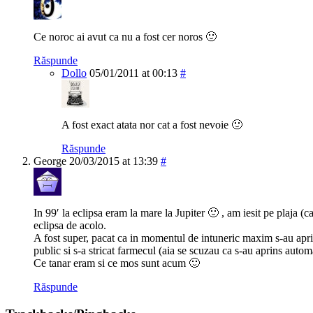
Ce noroc ai avut ca nu a fost cer noros 🙂
Răspunde
Dollo
05/01/2011 at 00:13
#
A fost exact atata nor cat a fost nevoie 🙂
Răspunde
George
20/03/2015 at 13:39
#
In 99′ la eclipsa eram la mare la Jupiter 🙂 , am iesit pe plaja (
eclipsa de acolo.
A fost super, pacat ca in momentul de intuneric maxim s-au apri
public si s-a stricat farmecul (aia se scuzau ca s-au aprins auto
Ce tanar eram si ce mos sunt acum 🙂
Răspunde