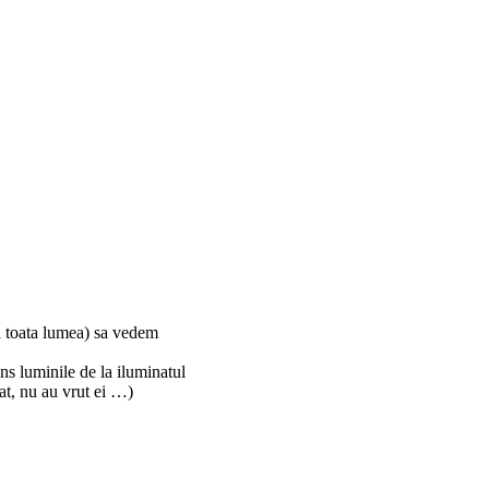
ca toata lumea) sa vedem
ns luminile de la iluminatul
mat, nu au vrut ei …)