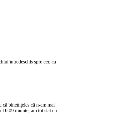
hiul întredeschis spre cer, ca
ru că bineînțeles că n-am mai
la 10.09 minute, am tot stat cu