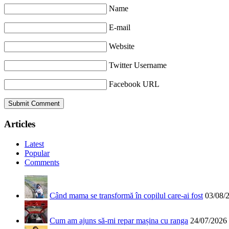
Name
E-mail
Website
Twitter Username
Facebook URL
Articles
Latest
Popular
Comments
Când mama se transformă în copilul care-ai fost
03/08/
Cum am ajuns să-mi repar mașina cu ranga
24/07/2026