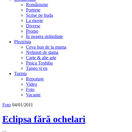
Românisme
Portrete
Scrise pe buda
La moșie
Diverse
Promo
În neagra străinătate
Plezirista
Ceva bun de la mama
Nelinisti de dama
Carte & alte arte
Pisica Toshiba
Tango și eu
Turista
Reportaje
Video
Foto
Vacante
Foto
04/01/2011
Eclipsa fără ochelari