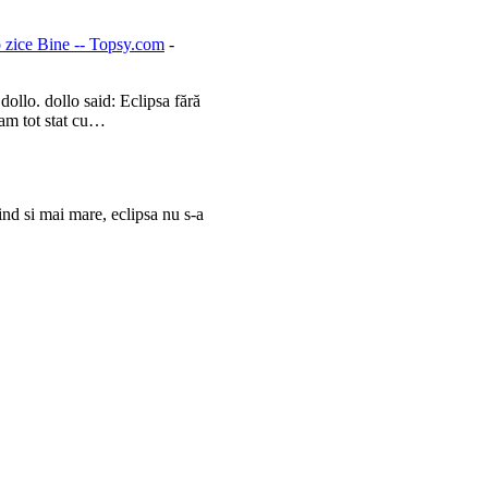
o zice Bine -- Topsy.com
-
llo. dollo said: Eclipsa fără
 am tot stat cu…
ind si mai mare, eclipsa nu s-a