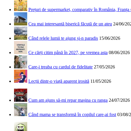
Prețuri de supermarket, comparativ în România, Franța
Cea mai interesantă biserică făcută de un ateu
24/06/20
Când relele lumii te ajung și-n paradis
15/06/2026
Ce cărți citim până în 2027, pe vremea asta
08/06/2026
Care-i treaba cu cardul de fidelitate
27/05/2026
Lecții dintr-o viață aparent irosită
11/05/2026
Cum am ajuns să-mi repar mașina cu ranga
24/07/2026
Când mama se transformă în copilul care-ai fost
03/08/