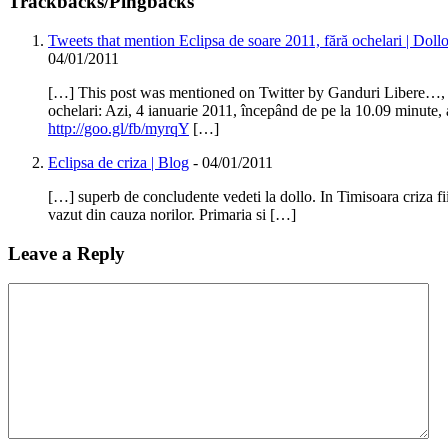
Trackbacks/Pingbacks
Tweets that mention Eclipsa de soare 2011, fără ochelari | Doll
04/01/2011
[…] This post was mentioned on Twitter by Ganduri Libere…, do
ochelari: Azi, 4 ianuarie 2011, începând de pe la 10.09 minute,
http://goo.gl/fb/myrqY
[…]
Eclipsa de criza | Blog
-
04/01/2011
[…] superb de concludente vedeti la dollo. In Timisoara criza fi
vazut din cauza norilor. Primaria si […]
Leave a Reply