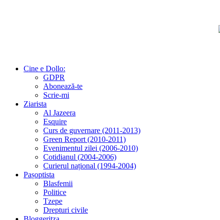
Cine e Dollo:
GDPR
Abonează-te
Scrie-mi
Ziarista
Al Jazeera
Esquire
Curs de guvernare (2011-2013)
Green Report (2010-2011)
Evenimentul zilei (2006-2010)
Cotidianul (2004-2006)
Curierul național (1994-2004)
Pașoptista
Blasfemii
Politice
Tzepe
Drepturi civile
Bloggeritza