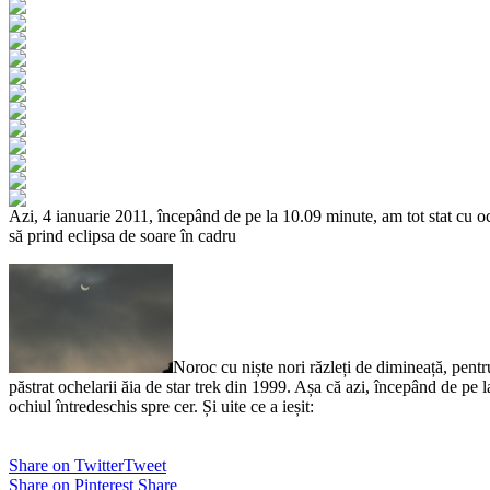
Azi, 4 ianuarie 2011, începând de pe la 10.09 minute, am tot stat cu oc
să prind eclipsa de soare în cadru
Noroc cu niște nori răzleți de dimineață, pent
păstrat ochelarii ăia de star trek din 1999. Așa că azi, începând de pe 
ochiul întredeschis spre cer. Și uite ce a ieșit:
Share on Twitter
Tweet
Share on Pinterest
Share