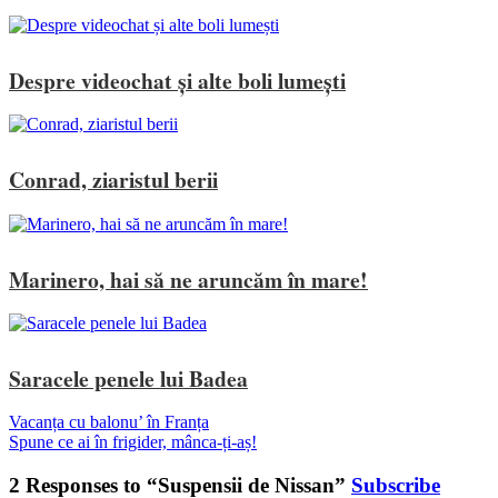
Despre videochat și alte boli lumești
Conrad, ziaristul berii
Marinero, hai să ne aruncăm în mare!
Saracele penele lui Badea
Vacanța cu balonu’ în Franța
Spune ce ai în frigider, mânca-ți-aș!
2 Responses to “Suspensii de Nissan”
Subscribe