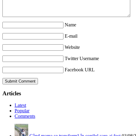
Name
E-mail
Website
Twitter Username
Facebook URL
Articles
Latest
Popular
Comments
Când mama se transformă în copilul care-ai fost
03/08/