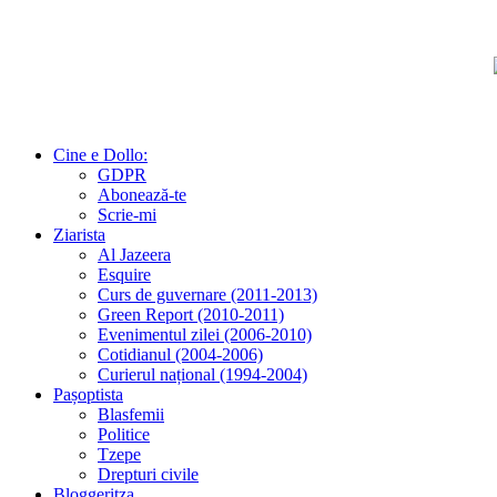
Cine e Dollo:
GDPR
Abonează-te
Scrie-mi
Ziarista
Al Jazeera
Esquire
Curs de guvernare (2011-2013)
Green Report (2010-2011)
Evenimentul zilei (2006-2010)
Cotidianul (2004-2006)
Curierul național (1994-2004)
Pașoptista
Blasfemii
Politice
Tzepe
Drepturi civile
Bloggeritza