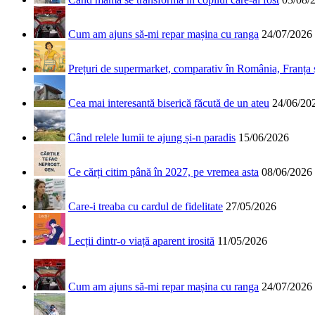
Cum am ajuns să-mi repar mașina cu ranga
24/07/2026
Prețuri de supermarket, comparativ în România, Franța
Cea mai interesantă biserică făcută de un ateu
24/06/20
Când relele lumii te ajung și-n paradis
15/06/2026
Ce cărți citim până în 2027, pe vremea asta
08/06/2026
Care-i treaba cu cardul de fidelitate
27/05/2026
Lecții dintr-o viață aparent irosită
11/05/2026
Cum am ajuns să-mi repar mașina cu ranga
24/07/2026