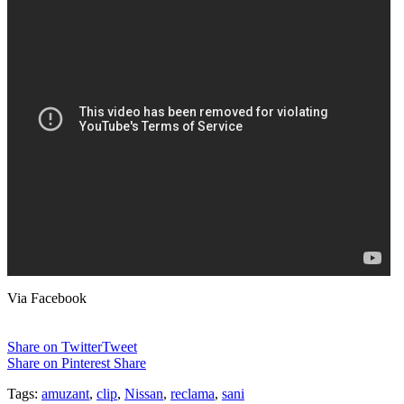
Via Facebook
Share on Twitter
Tweet
Share on Pinterest
Share
Tags:
amuzant
,
clip
,
Nissan
,
reclama
,
sani