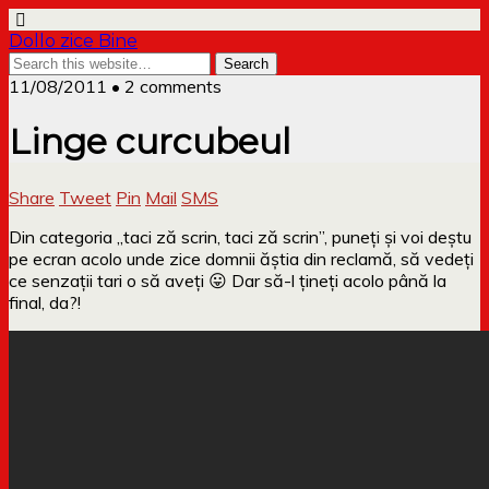
Dollo zice Bine
11/08/2011 • 2 comments
Linge curcubeul
Share
Tweet
Pin
Mail
SMS
Din categoria „taci ză scrin, taci ză scrin”, puneți și voi deștu
pe ecran acolo unde zice domnii ăștia din reclamă, să vedeți
ce senzații tari o să aveți 😛 Dar să-l țineți acolo până la
final, da?!