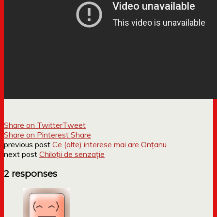
Share on Twitter
Tweet
Share on Pinterest
Share
previous post
Ce (alte) interese mai are Onțanu
next post
Chiloţii de senzaţie
2 responses