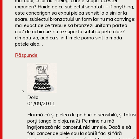
mai apoi, chiar nu inteleg: care e scopul acestei
expuneri? Haida de cu subiectul sanatatii – if anything,
este cancerigen sa expui pielea sensibila a sinilor la
soare. subiectul bronzatului uniform iar nu ma convinge:
mai exact de ce trebuie sa bronzezi uniform partea
aia? de ochii cui? nu te suporta sotul cu pete albe?
dimpotriva, aud ca si in filmele porno sint la moda
petele alea…
Răspunde
Dollo
01/09/2011
Hai mă că și pielea de pe buci e sensibilă, și totuși
porți tanga la plaja, nu?;) Pe mine nu mă
îngrijorează nici cancerul, nici urmele. Dacă e să
faci cancer de piele sau la sâni îl faci și fără