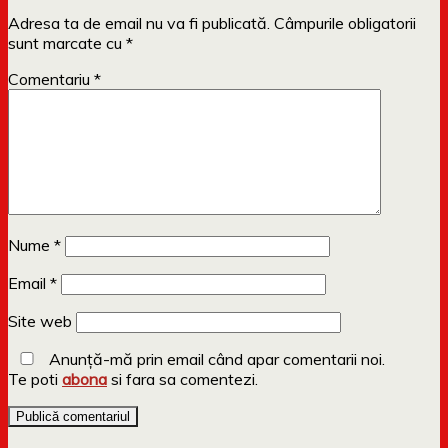
Adresa ta de email nu va fi publicată.
Câmpurile obligatorii
sunt marcate cu
*
Comentariu
*
Nume
*
Email
*
Site web
Anunță-mă prin email când apar comentarii noi.
Te poti
abona
si fara sa comentezi.