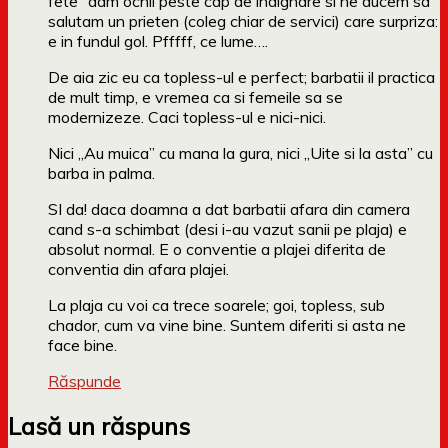
fete” dam ochii peste cap de indignare si ne ducem sa
salutam un prieten (coleg chiar de servici) care surpriza:
e in fundul gol. Pfffff, ce lume….
De aia zic eu ca topless-ul e perfect; barbatii il practica
de mult timp, e vremea ca si femeile sa se
modernizeze. Caci topless-ul e nici-nici.
Nici „Au muica” cu mana la gura, nici „Uite si la asta” cu
barba in palma.
SI da! daca doamna a dat barbatii afara din camera
cand s-a schimbat (desi i-au vazut sanii pe plaja) e
absolut normal. E o conventie a plajei diferita de
conventia din afara plajei.
La plaja cu voi ca trece soarele; goi, topless, sub
chador, cum va vine bine. Suntem diferiti si asta ne
face bine.
Răspunde
Lasă un răspuns