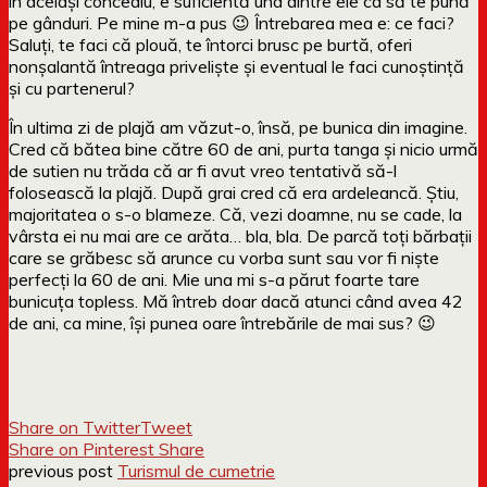
în același concediu, e suficientă una dintre ele ca să te pună
pe gânduri. Pe mine m-a pus 😉 Întrebarea mea e: ce faci?
Saluți, te faci că plouă, te întorci brusc pe burtă, oferi
nonșalantă întreaga priveliște și eventual le faci cunoștință
și cu partenerul?
În ultima zi de plajă am văzut-o, însă, pe bunica din imagine.
Cred că bătea bine către 60 de ani, purta tanga și nicio urmă
de sutien nu trăda că ar fi avut vreo tentativă să-l
folosească la plajă. După grai cred că era ardeleancă. Știu,
majoritatea o s-o blameze. Că, vezi doamne, nu se cade, la
vârsta ei nu mai are ce arăta… bla, bla. De parcă toți bărbații
care se grăbesc să arunce cu vorba sunt sau vor fi niște
perfecți la 60 de ani. Mie una mi s-a părut foarte tare
bunicuța topless. Mă întreb doar dacă atunci când avea 42
de ani, ca mine, își punea oare întrebările de mai sus? 😉
Share on Twitter
Tweet
Share on Pinterest
Share
previous post
Turismul de cumetrie