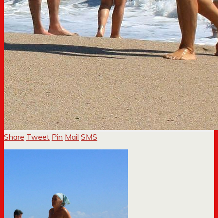
Share
Tweet
Pin
Mail
SMS