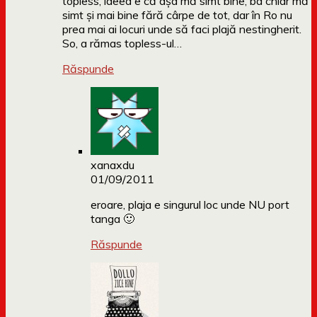
topless, ideea e că așa mă simt bine, ba chiar mă
simt și mai bine fără cârpe de tot, dar în Ro nu
prea mai ai locuri unde să faci plajă nestingherit.
So, a rămas topless-ul…
Răspunde
xanaxdu
01/09/2011
eroare, plaja e singurul loc unde NU port
tanga 🙂
Răspunde