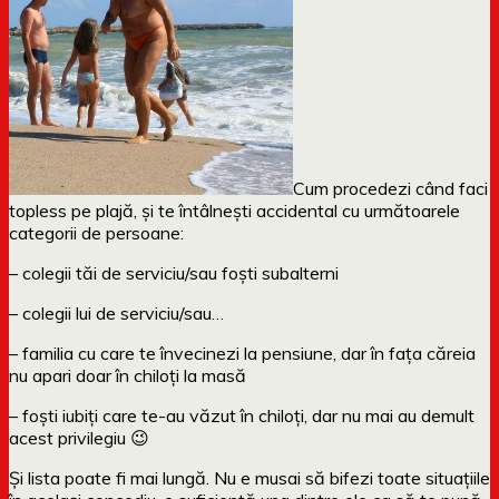
Cum procedezi când faci
topless pe plajă, și te întâlnești accidental cu următoarele
categorii de persoane:
– colegii tăi de serviciu/sau foști subalterni
– colegii lui de serviciu/sau…
– familia cu care te învecinezi la pensiune, dar în fața căreia
nu apari doar în chiloți la masă
– foști iubiți care te-au văzut în chiloți, dar nu mai au demult
acest privilegiu 😉
Și lista poate fi mai lungă. Nu e musai să bifezi toate situațiile