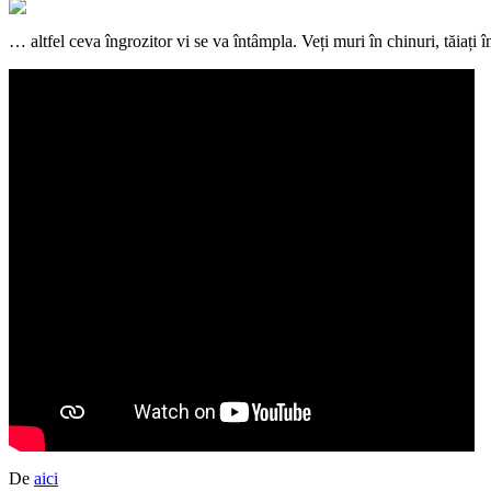
… altfel ceva îngrozitor vi se va întâmpla. Veți muri în chinuri, tăiați î
De
aici