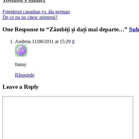
Frigiderul canadian vs. ăla german
De ce nu ne citesc prietenii?
One Response to “Zâmbiți și dați mai departe…”
Sub
Andreia
11/08/2011 at 15:29
#
funny
Răspunde
Leave a Reply