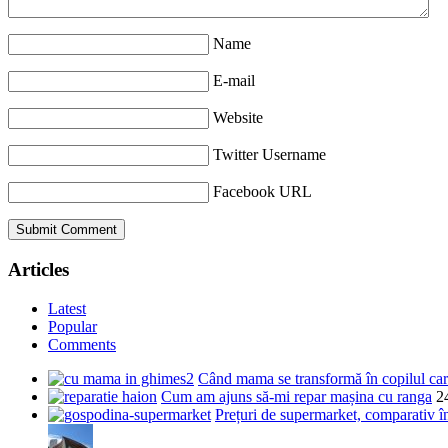
Name
E-mail
Website
Twitter Username
Facebook URL
Articles
Latest
Popular
Comments
Când mama se transformă în copilul care
Cum am ajuns să-mi repar mașina cu ranga
2
Prețuri de supermarket, comparativ 