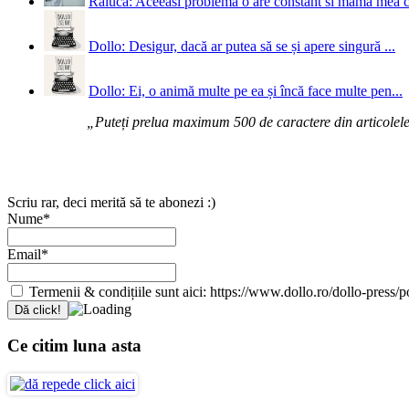
Raluca: Aceeasi problema o are constant si mama mea 
Dollo: Desigur, dacă ar putea să se și apere singură ...
Dollo: Ei, o animă multe pe ea și încă face multe pen...
„Puteți prelua maximum 500 de caractere din articolele d
Scriu rar, deci merită să te abonezi :)
Nume*
Email*
Termenii & condițiile sunt aici: https://www.dollo.ro/dollo-press/pol
Ce citim luna asta