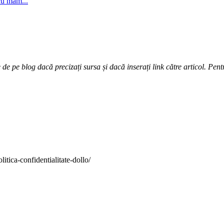
cu mam...
e pe blog dacă precizați sursa și dacă inserați link către articol. Pentr
itica-confidentialitate-dollo/