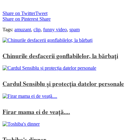
Share on Twitter
Tweet
Share on Pinterest
Share
Tags:
amuzant
,
clip
,
funny video
,
spam
Chinurile desfacerii gonflabilelor, la bărbați
Cardul Sensiblu și protecția datelor personale
Firar mama ei de veață....
Toshiba's dinner