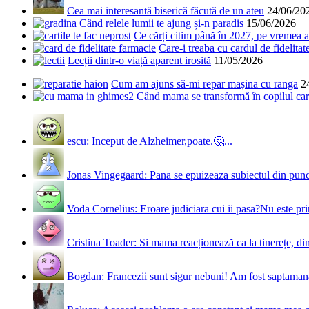
Cea mai interesantă biserică făcută de un ateu
24/06/20
Când relele lumii te ajung și-n paradis
15/06/2026
Ce cărți citim până în 2027, pe vremea a
Care-i treaba cu cardul de fidelitat
Lecții dintr-o viață aparent irosită
11/05/2026
Cum am ajuns să-mi repar mașina cu ranga
2
Când mama se transformă în copilul care
escu: Inceput de Alzheimer,poate.🤔...
Jonas Vingegaard: Pana se epuizeaza subiectul din punct
Voda Cornelius: Eroare judiciara cui ii pasa?Nu este prim
Cristina Toader: Si mama reacționează ca la tinerețe, din
Bogdan: Francezii sunt sigur nebuni! Am fost saptamana 