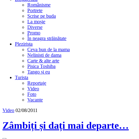
Românisme
Portrete
Scrise pe buda
La moșie
Diverse
Promo
În neagra străinătate
Plezirista
Ceva bun de la mama
Nelinisti de dama
Carte & alte arte
Pisica Toshiba
Tango și eu
Turista
Reportaje
Video
Foto
Vacante
Video
02/08/2011
Zâmbiți și dați mai departe…