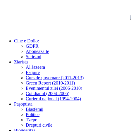
Cine e Dollo:
GDPR
Abonează-te
Scrie-mi
Ziarista
Al Jazeera
Esquire
Curs de guvernare (2011-2013)
Green Report (2010-2011)
Evenimentul zilei (2006-2010)
Cotidianul (2004-2006)
Curierul național (1994-2004)
Pașoptista
Blasfemii
Politice
Tzepe
Drepturi civile
Bloggeritza