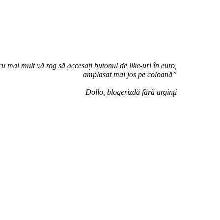
u mai mult vă rog să accesați butonul de like-uri în euro,
amplasat mai jos pe coloană”
Dollo, blogerizdă fără arginți