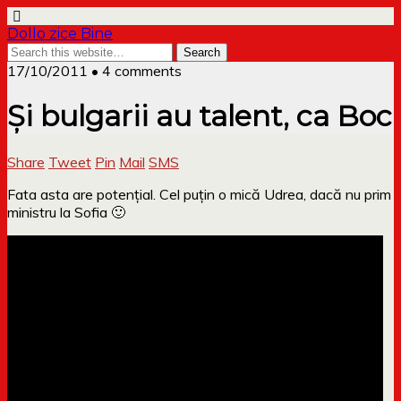
Dollo zice Bine
17/10/2011 • 4 comments
Și bulgarii au talent, ca Boc
Share
Tweet
Pin
Mail
SMS
Fata asta are potențial. Cel puțin o mică Udrea, dacă nu prim
ministru la Sofia 🙂