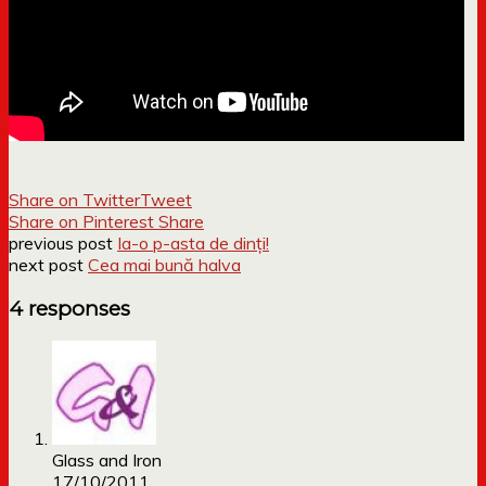
Share on Twitter
Tweet
Share on Pinterest
Share
previous post
Ia-o p-asta de dinți!
next post
Cea mai bună halva
4 responses
Glass and Iron
17/10/2011