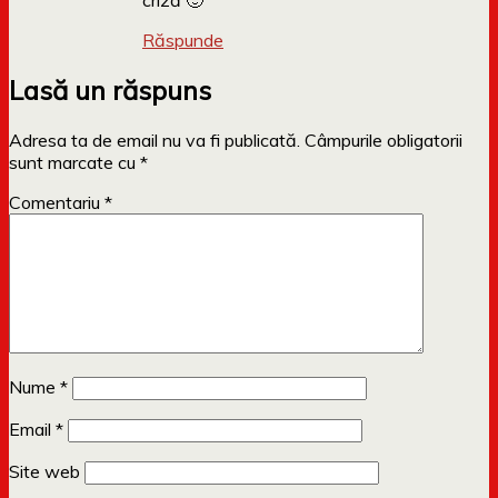
criză 🙂
Răspunde
Lasă un răspuns
Adresa ta de email nu va fi publicată.
Câmpurile obligatorii
sunt marcate cu
*
Comentariu
*
Nume
*
Email
*
Site web