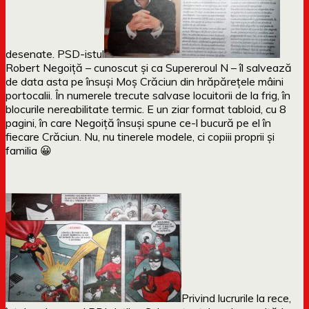
desenate. PSD-istul
Robert Negoiță – cunoscut și ca Supereroul N – îl salvează
de data asta pe însuși Moș Crăciun din hrăpărețele mâini
portocalii. În numerele trecute salvase locuitorii de la frig, în
blocurile nereabilitate termic. E un ziar format tabloid, cu 8
pagini, în care Negoiță însuși spune ce-l bucură pe el în
fiecare Crăciun. Nu, nu tinerele modele, ci copiii proprii și
familia 😀
Privind lucrurile la rece,