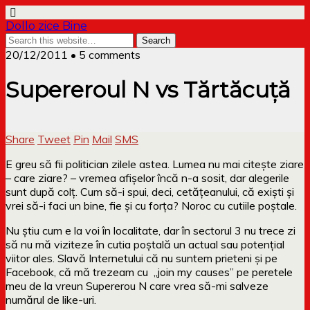
Dollo zice Bine
20/12/2011 • 5 comments
Supereroul N vs Tărtăcuță
Share
Tweet
Pin
Mail
SMS
E greu să fii politician zilele astea. Lumea nu mai citește ziare
– care ziare? – vremea afișelor încă n-a sosit, dar alegerile
sunt după colț. Cum să-i spui, deci, cetățeanului, că exiști și
vrei să-i faci un bine, fie și cu forța? Noroc cu cutiile poștale.
Nu știu cum e la voi în localitate, dar în sectorul 3 nu trece zi
să nu mă viziteze în cutia poștală un actual sau potențial
viitor ales. Slavă Internetului că nu suntem prieteni și pe
Facebook, că mă trezeam cu „join my causes” pe peretele
meu de la vreun Supererou N care vrea să-mi salveze
numărul de like-uri.