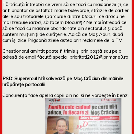
Tărtăcuță întreabă ce vrem să se facă cu maidanezii (!), ce
ar fi prioritar de asfaltat: marile bulevarde, străzile de cartier,
aleile sau trotuarele (
parcurile dintre blocuri, ce dracu ne
mai trebuie iarbă, să facem blocuri!
)? Ne mai întreabă ce
să se facă cu mașinile abandonate din sectorul 3 și dacă
suntem mulțumiți de curățenie. Adică de Moș Adun, după
cum își zice Prigoană zilele astea prin reclamele de la TV.
Chestionarul amintit poate fi trimis și prin poștă sau pe o
adresă de email făcută special: prioritati2012@primarie3.ro
PSD: Supereroul N îl salvează pe Moș Crăciun din mâinile
hrăpărețe portocalii
Concurența face apel la copiii din noi și ne vorbește în benzi