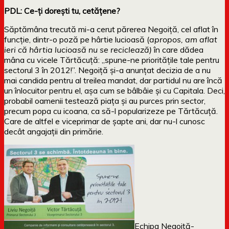
PDL: Ce-ți dorești tu, cetățene?
Săptămâna trecută mi-a cerut părerea Negoiță, cel aflat în
funcție, dintr-o poză pe hârtie lucioasă (
apropos, am aflat
ieri că hârtia lucioasă nu se reciclează)
în care dădea
mâna cu vicele Tărtăcuță: „spune-ne prioritățile tale pentru
sectorul 3 în 2012!”. Negoiță și-a anunțat decizia de a nu
mai candida pentru al treilea mandat, dar partidul nu are încă
un înlocuitor pentru el, așa cum se bâlbâie și cu Capitala. Deci,
probabil oamenii testează piața și au purces prin sector,
precum popa cu icoana, ca să-l popularizeze pe Tărtăcuță.
Care de altfel e viceprimar de șapte ani, dar nu-l cunosc
decât angajații din primărie.
Echipa Negoiță-