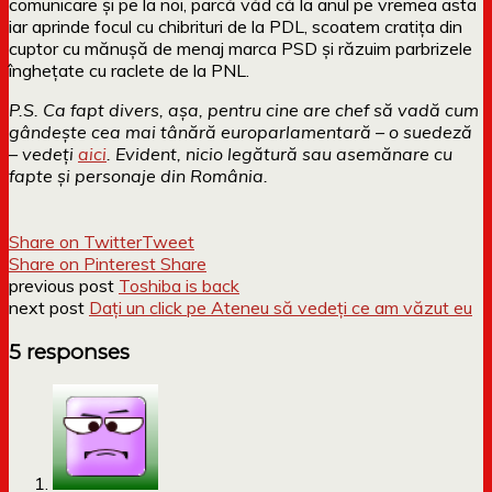
comunicare și pe la noi, parcă văd că la anul pe vremea asta
iar aprinde focul cu chibrituri de la PDL, scoatem cratița din
cuptor cu mănușă de menaj marca PSD și răzuim parbrizele
înghețate cu raclete de la PNL.
P.S. Ca fapt divers, așa, pentru cine are chef să vadă cum
gândește cea mai tânără europarlamentară – o suedeză
– vedeți
aici
. Evident, nicio legătură sau asemănare cu
fapte și personaje din România.
Share on Twitter
Tweet
Share on Pinterest
Share
previous post
Toshiba is back
next post
Dați un click pe Ateneu să vedeți ce am văzut eu
5 responses