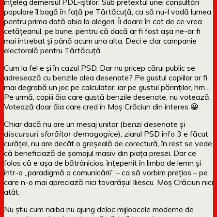
înțeleg demersul PDL-iștilor. Sub pretextul unei consultări
populare îl bagă în față pe Tărtăcuță, ca să nu-l vadă lumea
pentru prima dată abia la alegeri. Îi doare în cot de ce vrea
cetățeanul, pe bune, pentru că dacă ar fi fost așa ne-ar fi
mai întrebat și până acum una alta. Deci e clar campanie
electorală pentru Tărtăcuță.
Cum la fel e și în cazul PSD. Dar nu pricep cărui public se
adresează cu benzile alea desenate? Pe gustul copiilor ar fi
mai degrabă un joc pe calculator, iar pe gustul părinților, hm…
Pe urmă, copiii ăia care gustă benzile desenate, nu votează.
Votează doar ăia care cred în Moș Crăciun din interes 😀
Chiar dacă nu are un mesaj unitar (
benzi desenate și
discursuri sforăitor demagogice
), ziarul PSD info 3 e făcut
curățel, nu are decât o greșeală de corectură, în rest se vede
că beneficiază de șomajul masiv din piața presei. Dar ce
folos că e așa de bătrânicios, înțepenit în limba de lemn și
într-o „paradigmă a comunicării” – ca să vorbim prețios – pe
care n-o mai apreciază nici tovarășul Iliescu. Moș Crăciun nici
atât.
Nu știu cum naiba nu ajung deloc mijloacele moderne de