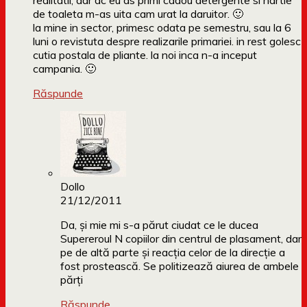
realitatii, dar dc eu as primi cadou detergente si hartie
de toaleta m-as uita cam urat la daruitor. 🙂
la mine in sector, primesc odata pe semestru, sau la 6
luni o revistuta despre realizarile primariei. in rest golesc
cutia postala de pliante. la noi inca n-a inceput
campania. 🙂
Răspunde
Dollo
21/12/2011
Da, și mie mi s-a părut ciudat ce le ducea
Supereroul N copiilor din centrul de plasament, dar
pe de altă parte și reacția celor de la direcție a
fost prostească. Se politizează aiurea de ambele
părți
Răspunde