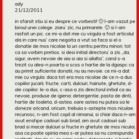
ady
21/12/2011
in sfarsit stiu si eu despre ce vorbesti! 🙂 l-am vazut pe
biroul unei colege. ziaru’ zic, nu primarele. 🙂 si l-am
rasfoit un pic. ce mi-a dat mie cu virgula a fost articolul
ala in care nus’ care negoita a vrut sa faca si el o
donatie de mos nicolae la un centru pentru minori, tot
ca sa vorbim pretios. si desi initial directoru’ a zis „da,
sigur, avem nevoie de aia si aia si ailalta”, cand s-a
trezit cu alea-n poarta a scos o hartie de la dgaspc ca
au primit suficiente donatii, nu au nevoie. ce mi-a dat
mie cu virgula: daca tot era mos nicolae de ce n-a dus
copiilor jucarii, fructe, carti, dulciuri, hainute, ghetute, d-
ale copiilor. le-a dus, c-asa a zis directorul initial ca au
nevoie, produse de igiena: detergentie, pasta de dinti,
hartie de toaleta, d-astea. oare astea nu putea sa le
doneze oricand, oricum, trebuia s-astepte mos niculae.
recunosc, n-am fost copil al nimanui, si chiar daca n-am
avut enshpe cadouri sub brad, am avut cadouri sub
brad si macar dulciuri si fructe in ghetute de mos niculai,
asa ca poate opinia mea s-ar putea sa nu corespunda