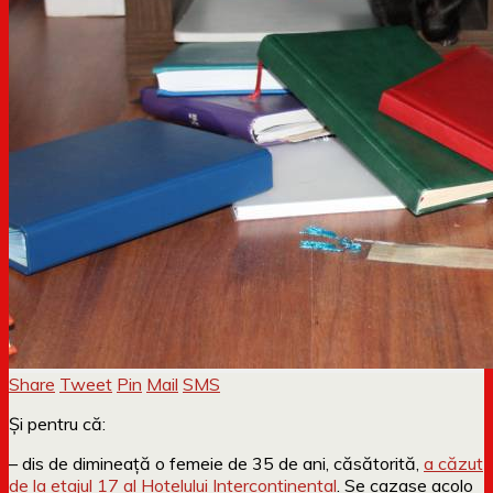
Share
Tweet
Pin
Mail
SMS
Și pentru că:
– dis de dimineață o femeie de 35 de ani, căsătorită,
a căzut
de la etajul 17 al Hotelului Intercontinental
. Se cazase acolo