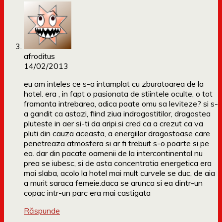
afroditus
14/02/2013
eu am inteles ce s-a intamplat cu zburatoarea de la
hotel. era , in fapt o pasionata de stiintele oculte, o tot
framanta intrebarea, adica poate omu sa leviteze? si s-
a gandit ca astazi, fiind ziua indragostitilor, dragostea
pluteste in aer si-ti da aripi.si cred ca a crezut ca va
pluti din cauza aceasta, a energiilor dragostoase care
penetreaza atmosfera si ar fi trebuit s-o poarte si pe
ea. dar din pacate oamenii de la intercontinental nu
prea se iubesc, si de asta concentratia energetica era
mai slaba, acolo la hotel mai mult curvele se duc, de aia
a murit saraca femeie.daca se arunca si ea dintr-un
copac intr-un parc era mai castigata
Răspunde