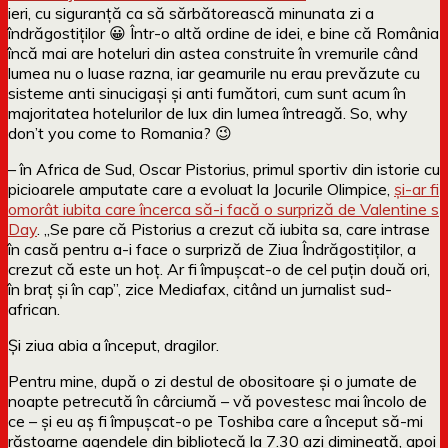
ieri, cu siguranță ca să sărbătorească minunata zi a
îndrăgostiților 😀 Într-o altă ordine de idei, e bine că România
încă mai are hoteluri din astea construite în vremurile când
lumea nu o luase razna, iar geamurile nu erau prevăzute cu
sisteme anti sinucigași și anti fumători, cum sunt acum în
majoritatea hotelurilor de lux din lumea întreagă. So, why
don’t you come to Romania? 😉
– în Africa de Sud, Oscar Pistorius, primul sportiv din istorie cu
picioarele amputate care a evoluat la Jocurile Olimpice,
și-ar fi
omorât iubita care încerca să-i facă o surpriză de Valentine s
Day
. „Se pare că Pistorius a crezut că iubita sa, care intrase
în casă pentru a-i face o surpriză de Ziua Îndrăgostiţilor, a
crezut că este un hoţ. Ar fi împuşcat-o de cel puţin două ori,
în braţ şi în cap”, zice Mediafax, citând un jurnalist sud-
african.
Și ziua abia a început, dragilor.
Pentru mine, după o zi destul de obositoare și o jumate de
noapte petrecută în cârciumă – vă povestesc mai încolo de
ce – și eu aș fi împușcat-o pe Toshiba care a început să-mi
răstoarne agendele din bibliotecă la 7.30 azi dimineață, apoi