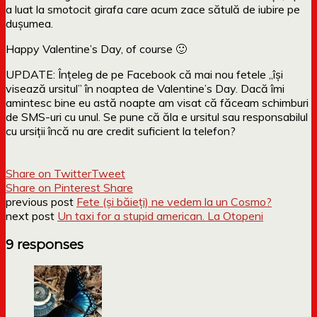
a luat la smotocit girafa care acum zace sătulă de iubire pe
dușumea.
Happy Valentine’s Day, of course 🙂
UPDATE: Înțeleg de pe Facebook că mai nou fetele „își
visează ursitul” în noaptea de Valentine’s Day. Dacă îmi
amintesc bine eu astă noapte am visat că făceam schimburi
de SMS-uri cu unul. Se pune că ăla e ursitul sau responsabilul
cu ursiții încă nu are credit suficient la telefon?
Share on Twitter
Tweet
Share on Pinterest
Share
previous post
Fete (și băieți) ne vedem la un Cosmo?
next post
Un taxi for a stupid american. La Otopeni
9 responses