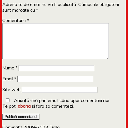
Adresa ta de email nu va fi publicată.
Câmpurile obligatorii
sunt marcate cu
*
Comentariu
*
Nume
*
Email
*
Site web
Anunță-mă prin email când apar comentarii noi.
Te poti
abona
si fara sa comentezi.
Copyright 2009-2023 Dollo