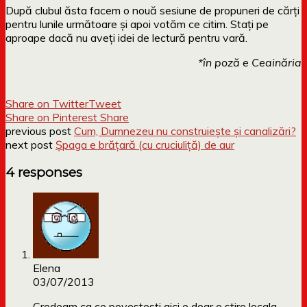
După clubul ăsta facem o nouă sesiune de propuneri de cărți
pentru lunile următoare și apoi votăm ce citim. Stați pe
aproape dacă nu aveți idei de lectură pentru vară.
*în poză e Ceainăria
Share on Twitter
Tweet
Share on Pinterest
Share
previous post
Cum, Dumnezeu nu construiește și canalizări?
next post
Șpaga e brățară (cu cruciuliță) de aur
4 responses
Elena
03/07/2013
Credeam ca ce povestesti aici e doar o stire locala…