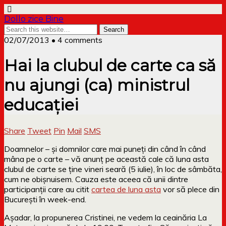
Dollo zice Bine
02/07/2013 • 4 comments
Hai la clubul de carte ca să
nu ajungi (ca) ministrul
educației
Share
Tweet
Pin
Mail
SMS
Doamnelor – și domnilor care mai puneți din când în când
mâna pe o carte – vă anunț pe această cale că luna asta
clubul de carte se ține vineri seară (5 iulie), în loc de sâmbăta,
cum ne obișnuisem. Cauza este aceea că unii dintre
participanții care au citit
cartea de luna asta
vor să plece din
București în week-end.
Așadar, la propunerea Cristinei, ne vedem la ceainăria La