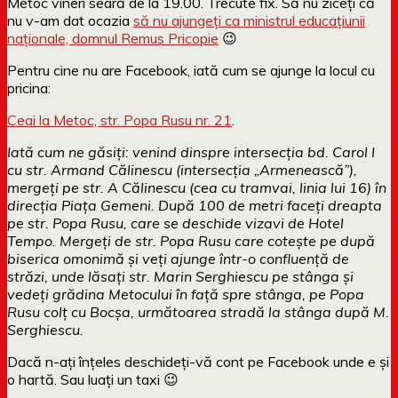
Metoc vineri seară de la 19.00. Trecute fix. Să nu ziceți că
nu v-am dat ocazia
să nu ajungeți ca ministrul educațiunii
naționale, domnul Remus Pricopie
😉
Pentru cine nu are Facebook, iată cum se ajunge la locul cu
pricina:
Ceai la Metoc, str. Popa Rusu nr. 21
.
Iată cum ne găsiți: venind dinspre intersecția bd. Carol I
cu str. Armand Călinescu (intersecția „Armenească”),
mergeți pe str. A Călinescu (cea cu tramvai, linia lui 16) în
direcția Piața Gemeni. După 100 de metri faceți dreapta
pe str. Popa Rusu, care se deschide vizavi de Hotel
Tempo. Mergeți de str. Popa Rusu care cotește pe după
biserica omonimă și veți ajunge într-o confluență de
străzi, unde lăsați str. Marin Serghiescu pe stânga și
vedeți grădina Metocului în față spre stânga, pe Popa
Rusu colț cu Bocșa, următoarea stradă la stânga după M.
Serghiescu.
Dacă n-ați înțeles deschideți-vă cont pe Facebook unde e și
o hartă. Sau luați un taxi 😉