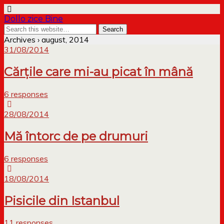
Dollo zice Bine
Archives › august, 2014
31/08/2014
Cărțile care mi-au picat în mână
6 responses
28/08/2014
Mă întorc de pe drumuri
6 responses
18/08/2014
Pisicile din Istanbul
11 responses