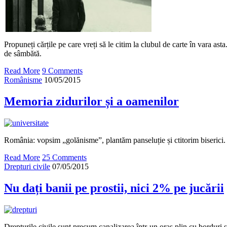
Propuneți cărțile pe care vreți să le citim la clubul de carte în vara asta
de sâmbătă.
Read More
9 Comments
Românisme
10/05/2015
Memoria zidurilor și a oamenilor
România: vopsim „golănisme”, plantăm panseluție și ctitorim biserici
Read More
25 Comments
Drepturi civile
07/05/2015
Nu dați banii pe prostii, nici 2% pe jucării
Drepturile civile sunt precum canalizarea într-un oraș plin cu borduri 