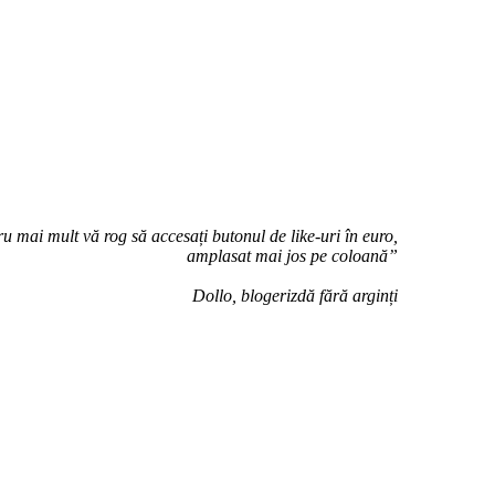
u mai mult vă rog să accesați butonul de like-uri în euro,
amplasat mai jos pe coloană”
Dollo, blogerizdă fără arginți