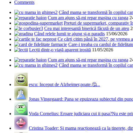
Comments
Când mama se transformă în copilul care
Cum am ajuns să-mi repar mașina cu ranga
2
Prețuri de supermarket, comparativ 
Cea mai interesantă biserică făcută de un ateu
2
Când relele lumii te ajung și-n paradis
15/06/2026
Ce cărți citim până în 2027, pe vremea a
Care-i treaba cu cardul de fidelitat
Lecții dintr-o viață aparent irosită
11/05/2026
Cum am ajuns să-mi repar mașina cu ranga
2
Când mama se transformă în copilul care
escu: Inceput de Alzheimer,poate.🤔...
Jonas Vingegaard: Pana se epuizeaza subiectul din punct
Voda Cornelius: Eroare judiciara cui ii pasa?Nu este prim
Cristina Toader: Si mama reacționează ca la tinerețe, din