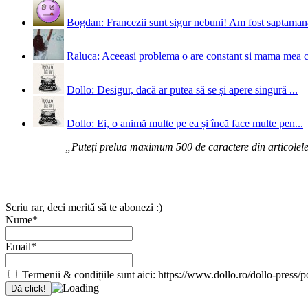
Bogdan: Francezii sunt sigur nebuni! Am fost saptamana 
Raluca: Aceeasi problema o are constant si mama mea 
Dollo: Desigur, dacă ar putea să se și apere singură ...
Dollo: Ei, o animă multe pe ea și încă face multe pen...
„Puteți prelua maximum 500 de caractere din articolele d
Scriu rar, deci merită să te abonezi :)
Nume*
Email*
Termenii & condițiile sunt aici: https://www.dollo.ro/dollo-press/pol