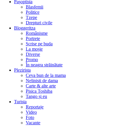
Pașoptista
Blasfemii
Politice
Tzepe
Drepturi civile
Bloggeritza
Românisme
Portrete
Scrise pe buda
La moșie
Diverse
Promo
În neagra străinătate
Plezirista
Ceva bun de la mama
Nelinisti de dama
Carte & alte arte
Pisica Toshiba
Tango și eu
Turista
Reportaje
Video
Foto
Vacante