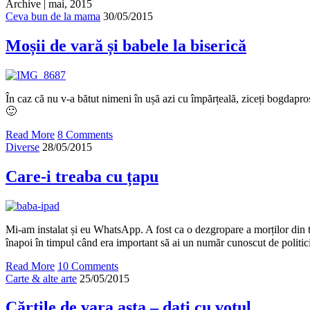
Archive | mai, 2015
Ceva bun de la mama
30/05/2015
Moșii de vară și babele la biserică
În caz că nu v-a bătut nimeni în ușă azi cu împărțeală, ziceți bogdapro
🙂
Read More
8 Comments
Diverse
28/05/2015
Care-i treaba cu țapu
Mi-am instalat și eu WhatsApp. A fost ca o dezgropare a morților din 
înapoi în timpul când era important să ai un număr cunoscut de politic
Read More
10 Comments
Carte & alte arte
25/05/2015
Cărțile de vara asta – dați cu votul