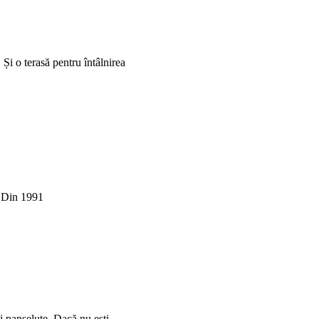
. Și o terasă pentru întâlnirea
. Din 1991
și panseluțe. Dacă nu ești