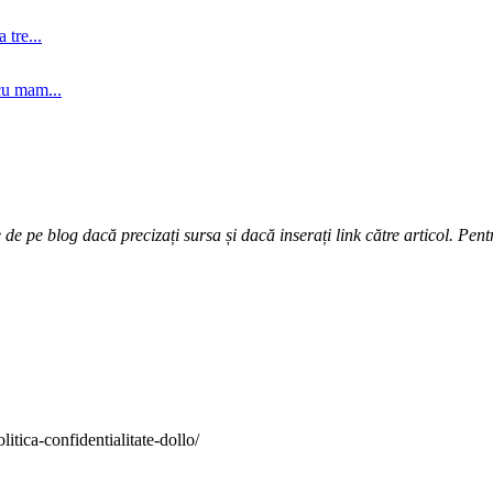
tre...
cu mam...
e pe blog dacă precizați sursa și dacă inserați link către articol. Pentr
itica-confidentialitate-dollo/