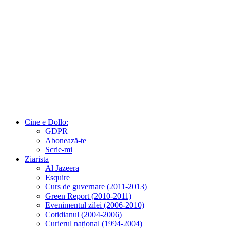
Cine e Dollo:
GDPR
Abonează-te
Scrie-mi
Ziarista
Al Jazeera
Esquire
Curs de guvernare (2011-2013)
Green Report (2010-2011)
Evenimentul zilei (2006-2010)
Cotidianul (2004-2006)
Curierul național (1994-2004)