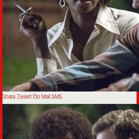
Share
Tweet
Pin
Mail
SMS