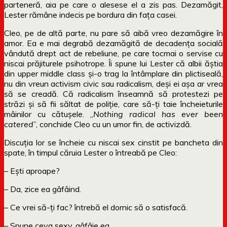
parteneră, aia pe care o alesese el a zis pas. Dezamăgit,
Lester rămâne indecis pe bordura din fața casei.
Cleo, pe de altă parte, nu pare să aibă vreo dezamăgire în
amor. Ea e mai degrabă dezamăgită de decadența socială
vândută drept act de rebeliune, pe care tocmai o servise cu
niscai prăjiturele psihotrope. Îi spune lui Lester că albii ăștia
din upper middle class și-o trag la întâmplare din plictiseală,
nu din vreun activism civic sau radicalism, deși ei așa ar vrea
să se creadă. Că radicalism înseamnă să protestezi pe
străzi și să fii săltat de poliție, care să-ți taie încheieturile
mâinilor cu cătușele. „
Nothing radical has ever been
catered
”, conchide Cleo cu un umor fin, de activizdă.
Discuția lor se încheie cu niscai sex cinstit pe bancheta din
spate, în timpul căruia Lester o întreabă pe Cleo:
– Ești aproape?
– Da, zice ea gâfâind.
– Ce vrei să-ți fac? întrebă el dornic să o satisfacă.
– Spune ceva sexy, gâfâie ea