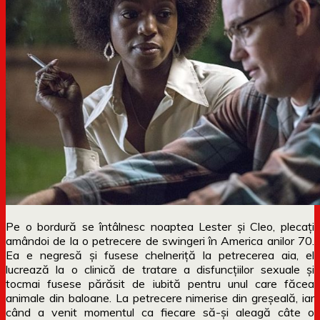
Pe o bordură se întâlnesc noaptea Lester și Cleo, plecați
amândoi de la o petrecere de swingeri în America anilor 70.
Ea e negresă și fusese chelneriță la petrecerea aia, el
lucrează la o clinică de tratare a disfuncțiilor sexuale și
tocmai fusese părăsit de iubită pentru unul care făcea
animale din baloane. La petrecere nimerise din greșeală, iar
când a venit momentul ca fiecare să-și aleagă câte o