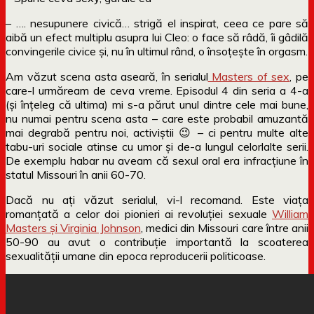
– …. nesupunere civică… strigă el inspirat, ceea ce pare să
aibă un efect multiplu asupra lui Cleo: o face să râdă, îi gâdilă
convingerile civice și, nu în ultimul rând, o însoțește în orgasm.
Am văzut scena asta aseară, în serialul
Masters of sex
, pe
care-l urmăream de ceva vreme. Episodul 4 din seria a 4-a
(și înțeleg că ultima) mi s-a părut unul dintre cele mai bune,
nu numai pentru scena asta – care este probabil amuzantă
mai degrabă pentru noi, activiștii 😉 – ci pentru multe alte
tabu-uri sociale atinse cu umor și de-a lungul celorlalte serii.
De exemplu habar nu aveam că sexul oral era infracțiune în
statul Missouri în anii 60-70.
Dacă nu ați văzut serialul, vi-l recomand. Este viața
romanțată a celor doi pionieri ai revoluției sexuale
William
Masters și Virginia Johnson
, medici din Missouri care între anii
50-90 au avut o contribuție importantă la scoaterea
sexualității umane din epoca reproducerii politicoase.