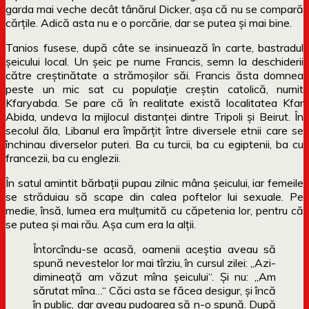
garda mai veche decât tânărul Dicker, așa că nu se compară
cărțile. Adică asta nu e o porcărie, dar se putea și mai bine.
Tanios fusese, după câte se insinuează în carte, bastradul
șeicului local. Un șeic pe nume Francis, semn la deschiderii
către creștinătate a strămoșilor săi. Francis ăsta domnea
peste un mic sat cu populație creștin catolică, numit
Kfaryabda. Se pare că în realitate există localitatea Kfar
Abida, undeva la mijlocul distanței dintre Tripoli și Beirut. În
secolul ăla, Libanul era împărțit între diversele etnii care se
închinau diverselor puteri. Ba cu turcii, ba cu egiptenii, ba cu
francezii, ba cu englezii.
În satul amintit bărbații pupau zilnic mâna șeicului, iar femeile
se străduiau să scape din calea poftelor lui sexuale. Pe
medie, însă, lumea era mulțumită cu căpetenia lor, pentru că
se putea și mai rău. Așa cum era la alții.
Întorcîndu-se acasă, oamenii aceştia aveau să
spună nevestelor lor mai tîrziu, în cursul zilei: „Azi-
dimineaţă am văzut mîna şeicului“. Şi nu: „Am
sărutat mîna…“ Căci asta se făcea desigur, şi încă
în public, dar aveau pudoarea să n-o spună. După