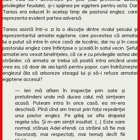
privilegiilor feudale), și-i spijinea pe egipteni pentru asta. Dar
Tanios era educat în același timp de pastorul englez, care
reprezenta evident partea adversă.
Tanios asistă într-o zi la o discuție dintre rivalul șeicului și
reprezentantul armatei egiptene, care povestea că armata
lui a putut să intre în orice casă de localnic, dar nu și în casa
pastorului englez care înființase o școală în satul vecin. Șeful
armatei era vexat bineînțeles, că ce e cu privilegiile astea ale
străinilor, că armata ar trebui să poată intra oricând unde
vrea ea, că doar de aia luptă pentru popor, cum îndrăznește
englezul ăla să arboreze steagul lui și să-i refuze armatei
egiptene accesul?
— Ieri mă aflam în inspecţie prin sate şi
pretutindeni unde mă ducea calul, mă simţeam
acasă. Puteam intra în orice casă, ea mi-era
deschisă. Pînă cînd am trecut prin faţa reşedinţei
unui pastor englez. Pe grilaj se afla drapelul
regelui său. Şi m-am simţit insultat. (…) Este oare
normal, stăruia Adel efendi, ca străinii să fie mai
favorizaţi, mai respectaţi, mai temuţi decît fiii