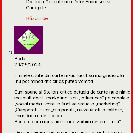
Da, trăim în continuare între Eminescu și
Caragiale.
Răspunde
Radu
29/05/2024
Primele citate din carte m-au facut sa ma gindesc la
„nu pot minca atit cit as putea vomita”.
Cum spune si Stelian, critica actuala de carte nu e nimic
mai mult decit „marketing” sau „influenceri” pe canalele
„social media”, care, in final se reduc la „marketing”.
„Cumparati” si iar „cumparati”, nu va uitati la calitate,
chiar daca e de „cacao”.
Pacat ca am ajuns aici si cind vorbim despre „carti”.
Despre alegeri… nu ma pot exprima, nu sint in tara si