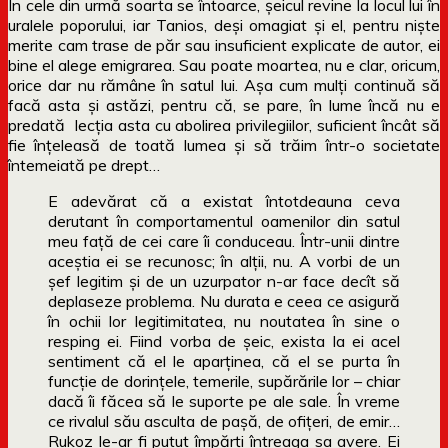
În cele din urmă soarta se întoarce, șeicul revine la locul lui în
uralele poporului, iar Tanios, deși omagiat și el, pentru niște
merite cam trase de păr sau insuficient explicate de autor, ei
bine el alege emigrarea. Sau poate moartea, nu e clar, oricum,
orice dar nu rămâne în satul lui. Așa cum mulți continuă să
facă asta și astăzi, pentru că, se pare, în lume încă nu e
predată lecția asta cu abolirea privilegiilor, suficient încât să
fie înțeleasă de toată lumea și să trăim într-o societate
întemeiată pe drept…
E adevărat că a existat întotdeauna ceva
derutant în comportamentul oamenilor din satul
meu faţă de cei care îi conduceau. Într-unii dintre
aceştia ei se recunosc; în alţii, nu. A vorbi de un
şef legitim şi de un uzurpator n-ar face decît să
deplaseze problema. Nu durata e ceea ce asigură
în ochii lor legitimitatea, nu noutatea în sine o
resping ei. Fiind vorba de şeic, exista la ei acel
sentiment că el le aparţinea, că el se purta în
funcţie de dorinţele, temerile, supărările lor – chiar
dacă îi făcea să le suporte pe ale sale. În vreme
ce rivalul său asculta de paşă, de ofiţeri, de emir…
Rukoz le-ar fi putut împărţi întreaga sa avere. Ei