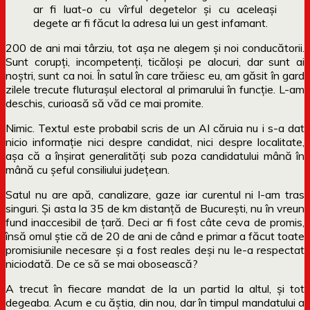
ar fi luat-o cu vîrful degetelor şi cu aceleaşi
degete ar fi făcut la adresa lui un gest infamant.
200 de ani mai târziu, tot așa ne alegem și noi conducătorii.
Sunt corupți, incompetenți, ticăloși pe alocuri, dar sunt ai
noștri, sunt ca noi. În satul în care trăiesc eu, am găsit în gard
zilele trecute fluturașul electoral al primarului în funcție. L-am
deschis, curioasă să văd ce mai promite.
Nimic. Textul este probabil scris de un AI căruia nu i s-a dat
nicio informație nici despre candidat, nici despre localitate,
așa că a înșirat generalități sub poza candidatului mână în
mână cu șeful consiliului județean.
Satul nu are apă, canalizare, gaze iar curentul ni l-am tras
singuri. Și asta la 35 de km distanță de București, nu în vreun
fund inaccesibil de țară. Deci ar fi fost câte ceva de promis,
însă omul știe că de 20 de ani de când e primar a făcut toate
promisiunile necesare și a fost reales deși nu le-a respectat
niciodată. De ce să se mai obosească?
A trecut în fiecare mandat de la un partid la altul, și tot
degeaba. Acum e cu ăștia, din nou, dar în timpul mandatului a