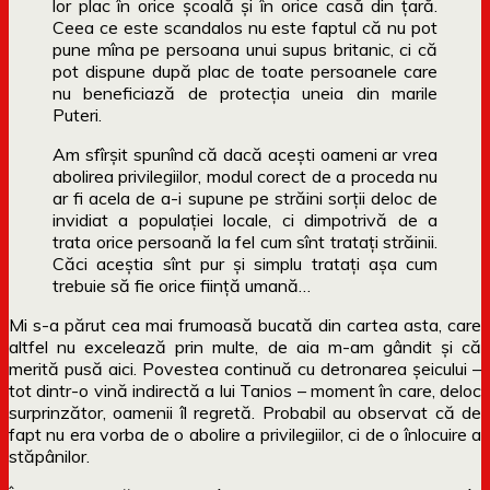
lor plac în orice şcoală şi în orice casă din ţară.
Ceea ce este scandalos nu este faptul că nu pot
pune mîna pe persoana unui supus britanic, ci că
pot dispune după plac de toate persoanele care
nu beneficiază de protecţia uneia din marile
Puteri.
Am sfîrşit spunînd că dacă aceşti oameni ar vrea
abolirea privilegiilor, modul corect de a proceda nu
ar fi acela de a-i supune pe străini sorţii deloc de
invidiat a populaţiei locale, ci dimpotrivă de a
trata orice persoană la fel cum sînt trataţi străinii.
Căci aceştia sînt pur şi simplu trataţi aşa cum
trebuie să fie orice fiinţă umană…
Mi s-a părut cea mai frumoasă bucată din cartea asta, care
altfel nu excelează prin multe, de aia m-am gândit și că
merită pusă aici. Povestea continuă cu detronarea șeicului –
tot dintr-o vină indirectă a lui Tanios – moment în care, deloc
surprinzător, oamenii îl regretă. Probabil au observat că de
fapt nu era vorba de o abolire a privilegiilor, ci de o înlocuire a
stăpânilor.