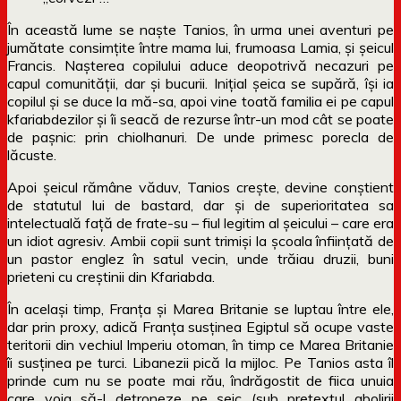
În această lume se naște Tanios, în urma unei aventuri pe
jumătate consimțite între mama lui, frumoasa Lamia, și șeicul
Francis. Nașterea copilului aduce deopotrivă necazuri pe
capul comunității, dar și bucurii. Inițial șeica se supără, își ia
copilul și se duce la mă-sa, apoi vine toată familia ei pe capul
kfariabdezilor și îi seacă de rezurse într-un mod cât se poate
de pașnic: prin chiolhanuri. De unde primesc porecla de
lăcuste.
Apoi șeicul rămâne văduv, Tanios crește, devine conștient
de statutul lui de bastard, dar și de superioritatea sa
intelectuală față de frate-su – fiul legitim al șeicului – care era
un idiot agresiv. Ambii copii sunt trimiși la școala înființată de
un pastor englez în satul vecin, unde trăiau druzii, buni
prieteni cu creștinii din Kfariabda.
În același timp, Franța și Marea Britanie se luptau între ele,
dar prin proxy, adică Franța susținea Egiptul să ocupe vaste
teritorii din vechiul Imperiu otoman, în timp ce Marea Britanie
îi susținea pe turci. Libanezii pică la mijloc. Pe Tanios asta îl
prinde cum nu se poate mai rău, îndrăgostit de fiica unuia
care voia să-l detroneze pe șeic (sub pretextul abolirii