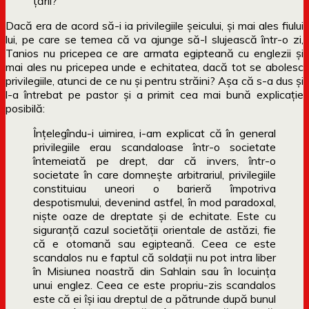
ţării?
Dacă era de acord să-i ia privilegiile șeicului, și mai ales fiului
lui, pe care se temea că va ajunge să-l slujească într-o zi,
Tanios nu pricepea ce are armata egipteană cu englezii și
mai ales nu pricepea unde e echitatea, dacă tot se abolesc
privilegiile, atunci de ce nu și pentru străini? Așa că s-a dus și
l-a întrebat pe pastor și a primit cea mai bună explicație
posibilă:
Înţelegîndu-i uimirea, i-am explicat că în general
privilegiile erau scandaloase într-o societate
întemeiată pe drept, dar că invers, într-o
societate în care domneşte arbitrariul, privilegiile
constituiau uneori o barieră împotriva
despotismului, devenind astfel, în mod paradoxal,
nişte oaze de dreptate şi de echitate. Este cu
siguranţă cazul societăţii orientale de astăzi, fie
că e otomană sau egipteană. Ceea ce este
scandalos nu e faptul că soldaţii nu pot intra liber
în Misiunea noastră din Sahlain sau în locuinţa
unui englez. Ceea ce este propriu-zis scandalos
este că ei îşi iau dreptul de a pătrunde după bunul