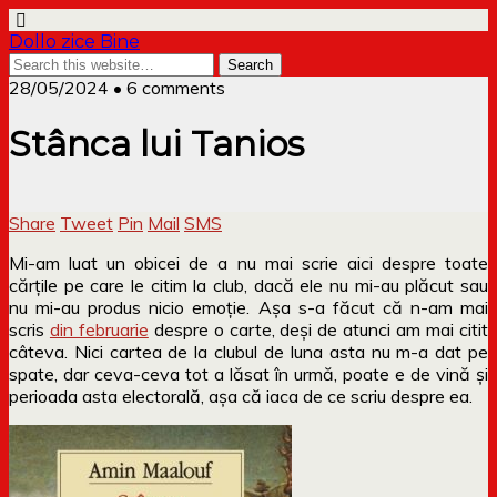
Dollo zice Bine
28/05/2024 • 6 comments
Stânca lui Tanios
Share
Tweet
Pin
Mail
SMS
Mi-am luat un obicei de a nu mai scrie aici despre toate
cărțile pe care le citim la club, dacă ele nu mi-au plăcut sau
nu mi-au produs nicio emoție. Așa s-a făcut că n-am mai
scris
din februarie
despre o carte, deși de atunci am mai citit
câteva. Nici cartea de la clubul de luna asta nu m-a dat pe
spate, dar ceva-ceva tot a lăsat în urmă, poate e de vină și
perioada asta electorală, așa că iaca de ce scriu despre ea.