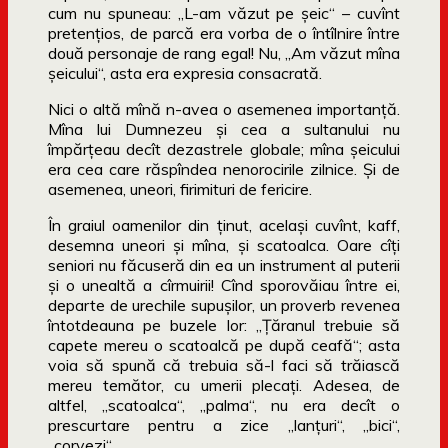
cum nu spuneau: „L-am văzut pe şeic“ – cuvînt
pretenţios, de parcă era vorba de o întîlnire între
două personaje de rang egal! Nu, „Am văzut mîna
şeicului“, asta era expresia consacrată.
Nici o altă mînă n-avea o asemenea importanţă.
Mîna lui Dumnezeu şi cea a sultanului nu
împărţeau decît dezastrele globale; mîna şeicului
era cea care răspîndea nenorocirile zilnice. Şi de
asemenea, uneori, firimituri de fericire.
În graiul oamenilor din ţinut, acelaşi cuvînt, kaff,
desemna uneori şi mîna, şi scatoalca. Oare cîţi
seniori nu făcuseră din ea un instrument al puterii
şi o unealtă a cîrmuirii! Cînd sporovăiau între ei,
departe de urechile supuşilor, un proverb revenea
întotdeauna pe buzele lor: „Ţăranul trebuie să
capete mereu o scatoalcă pe după ceafă“; asta
voia să spună că trebuia să-l faci să trăiască
mereu temător, cu umerii plecaţi. Adesea, de
altfel, „scatoalca“, „palma“, nu era decît o
prescurtare pentru a zice „lanţuri“, „bici“,
„corvezi“…