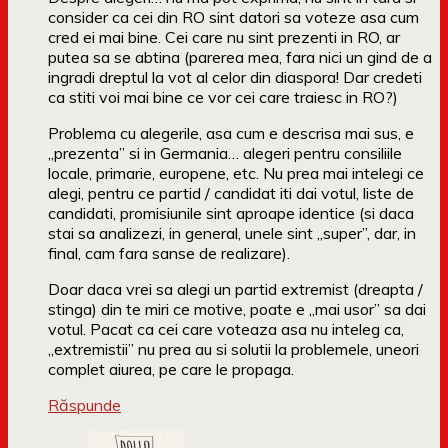
consider ca cei din RO sint datori sa voteze asa cum
cred ei mai bine. Cei care nu sint prezenti in RO, ar
putea sa se abtina (parerea mea, fara nici un gind de a
ingradi dreptul la vot al celor din diaspora! Dar credeti
ca stiti voi mai bine ce vor cei care traiesc in RO?)
Problema cu alegerile, asa cum e descrisa mai sus, e
„prezenta” si in Germania… alegeri pentru consiliile
locale, primarie, europene, etc. Nu prea mai intelegi ce
alegi, pentru ce partid / candidat iti dai votul, liste de
candidati, promisiunile sint aproape identice (si daca
stai sa analizezi, in general, unele sint „super”, dar, in
final, cam fara sanse de realizare).
Doar daca vrei sa alegi un partid extremist (dreapta /
stinga) din te miri ce motive, poate e „mai usor” sa dai
votul. Pacat ca cei care voteaza asa nu inteleg ca,
„extremistii” nu prea au si solutii la problemele, uneori
complet aiurea, pe care le propaga.
Răspunde