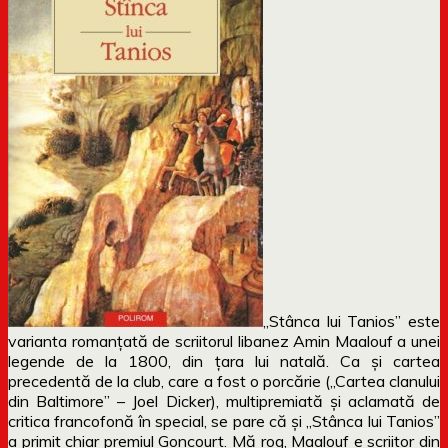
„Stânca lui Tanios” este
varianta romanțată de scriitorul libanez Amin Maalouf a unei
legende de la 1800, din țara lui natală. Ca și cartea
precedentă de la club, care a fost o porcărie („Cartea clanului
din Baltimore” – Joel Dicker), multipremiată și aclamată de
critica francofonă în special, se pare că și „Stânca lui Tanios”
a primit chiar premiul Goncourt. Mă rog, Maalouf e scriitor din