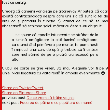
fost cu ceilalți.
Credeți că oamenii vor alege pe altcineva? Ar putea, că doar
există contracandidați despre care unii zic că sunt la fel de
breji ca și primarul în funcție. Și atunci de ce să se mai
obosească să schimbe șeicii, măcar cu ăsta s-au obișnuit.
… se spune că epocile întunecate se străbat de la
o lumină amăgitoare la altă lumină amăgitoare,
ca atunci cînd primăvara, pe munte, te pomeneşti
în mijlocul unui curs de apă şi trebuie să înaintezi
spre mal sărind de pe o piatră alunecoasă pe o
alta
Clubul de carte se ține vineri, 31 mai. Alegerile vor fi pe 9
iunie. Nicio legătură cu viața reală în ambele evenimente 😉
Share on Twitter
Tweet
Share on Pinterest
Share
previous post
De ce vrem să trăim veșnic
next post
Facerea de pâine e ca pupătura de mamă