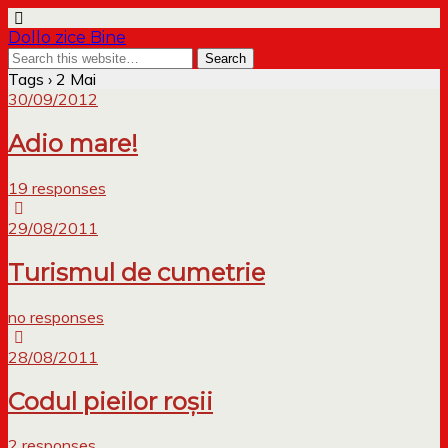
Dollo zice Bine
Tags › 2 Mai
30/09/2012
Adio mare!
19 responses
29/08/2011
Turismul de cumetrie
no responses
28/08/2011
Codul pieilor roșii
2 responses