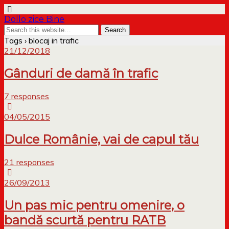
Dollo zice Bine
Tags › blocaj in trafic
21/12/2018
Gânduri de damă în trafic
7 responses
04/05/2015
Dulce Românie, vai de capul tău
21 responses
26/09/2013
Un pas mic pentru omenire, o
bandă scurtă pentru RATB