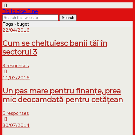
Dollo zice Bine
Tags › buget
22/04/2016
Cum se cheltuiesc banii tăi în
sectorul 3
3 responses
11/03/2016
Un pas mare pentru finanțe, prea
mic deocamdată pentru cetățean
5 responses
30/07/2014