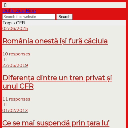
Dollo zice Bine
Tags › CFR
02/06/2025
România onestă își fură căciula
10 responses
22/05/2019
Diferența dintre un tren privat și
unul CFR
11 responses
01/02/2013
Ce se mai suspendă prin țara lu’