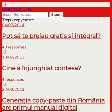
Dollo zice Bine
Tags › copy/paste
04/07/2014
Pot să te preiau gratis și integral?
48 responses
10/09/2013
Cine a înjunghiat contesa?
4 responses
27/03/2013
Generația copy-paste din România
are primul manual digital