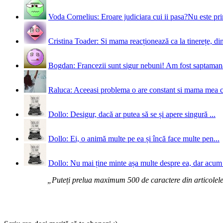
Voda Cornelius: Eroare judiciara cui ii pasa?Nu este prim
Cristina Toader: Si mama reacționează ca la tinerețe, din
Bogdan: Francezii sunt sigur nebuni! Am fost saptamana 
Raluca: Aceeasi problema o are constant si mama mea 
Dollo: Desigur, dacă ar putea să se și apere singură ...
Dollo: Ei, o animă multe pe ea și încă face multe pen...
Dollo: Nu mai ține minte așa multe despre ea, dar acum 
„Puteți prelua maximum 500 de caractere din articolele d