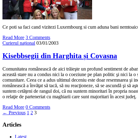
Ce poti sa faci cand vizitezi Luxembourg si cum aduna bani nemtoaice
Read More
3 Comments
Curierul național
03/01/2003
Kisebbsegii din Harghita și Covasna
Comunitatea românească de aici trăieşte un profund sentiment de aban
această stare nu a condus nici la o coeziune pe plan politic şi nici la o 
comunitare. Ceea ce a adus ultimul deceniu este doar resemnarea şi in
românească a învăţat să tacă, să nu reacţioneze, să se ascundă şi să aş
suntem cetăţeni de rangul doi, că nu suntem minoritari în propria noas
o relaţie de parteneriat cu maghiarii care sunt majoritari în acest judeţ.
Read More
0 Comments
← Previous
1
2
3
Articles
Latest