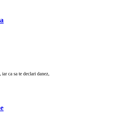
na
iar ca sa te declari danez,
ce