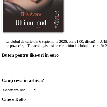
La clubul de carte din 6 septembrie 2026, ora 21.00, discutăm „Ultimul
pe poza cărții. Tot acolo găsiți și ce cărți citim la clubul de carte î
Buton pentru like-uri în euro
Cauți ceva în arhivă?
Cauți
ceva
în
Cine e Dollo
arhivă?