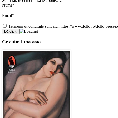
Scriu rar, deci merită să te abonezi :)
Nume*
Email*
Termenii & condițiile sunt aici: https://www.dollo.ro/dollo-press/pol
Ce citim luna asta