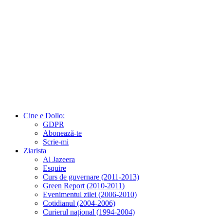
Cine e Dollo:
GDPR
Abonează-te
Scrie-mi
Ziarista
Al Jazeera
Esquire
Curs de guvernare (2011-2013)
Green Report (2010-2011)
Evenimentul zilei (2006-2010)
Cotidianul (2004-2006)
Curierul național (1994-2004)