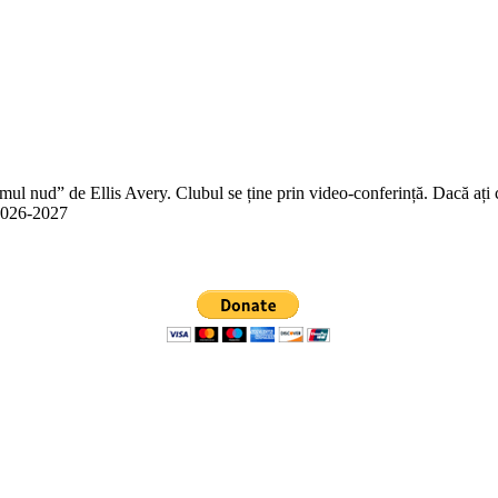
 nud” de Ellis Avery. Clubul se ține prin video-conferință. Dacă ați citit
n 2026-2027