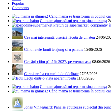
Popular
Comments
Când mama se transformă în copilul care
Cum am ajuns să-mi repar mașina cu ranga
2
Prețuri de supermarket, comparativ 
Cea mai interesantă biserică făcută de un ateu
24/06/20
Când relele lumii te ajung și-n paradis
15/06/2026
Ce cărți citim până în 2027, pe vremea asta
08/06/2026
Care-i treaba cu cardul de fidelitate
27/05/2026
Lecții dintr-o viață aparent irosită
11/05/2026
Cum am ajuns să-mi repar mașina cu ranga
2
Când mama se transformă în copilul care
Jonas Vingegaard: Pana se epuizeaza subiectul din punct