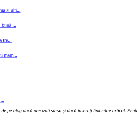
a si ulti...
 bună ...
tre...
cu mam...
...
e pe blog dacă precizați sursa și dacă inserați link către articol. Pentr