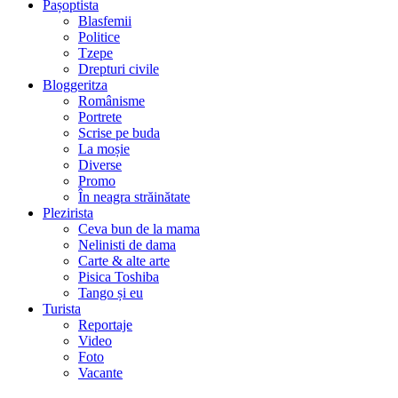
Pașoptista
Blasfemii
Politice
Tzepe
Drepturi civile
Bloggeritza
Românisme
Portrete
Scrise pe buda
La moșie
Diverse
Promo
În neagra străinătate
Plezirista
Ceva bun de la mama
Nelinisti de dama
Carte & alte arte
Pisica Toshiba
Tango și eu
Turista
Reportaje
Video
Foto
Vacante