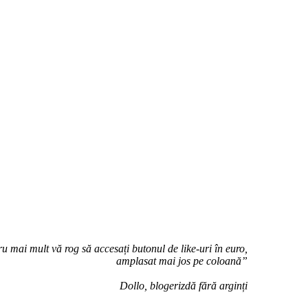
u mai mult vă rog să accesați butonul de like-uri în euro,
amplasat mai jos pe coloană”
Dollo, blogerizdă fără arginți