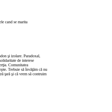
le cand se marita
don şi izolare. Paradoxal,
solidaritate de interese
erţia. Comunitatea
tepte. Trebuie să învăţăm că nu
tră ţară şi că vrem să contruim