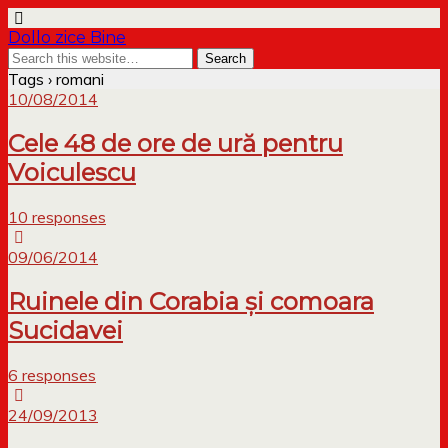
Dollo zice Bine
Tags › romani
10/08/2014
Cele 48 de ore de ură pentru
Voiculescu
10 responses
09/06/2014
Ruinele din Corabia și comoara
Sucidavei
6 responses
24/09/2013