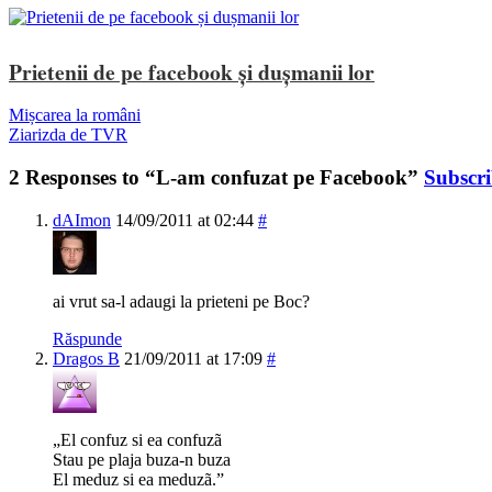
Prietenii de pe facebook și dușmanii lor
Mișcarea la români
Ziarizda de TVR
2 Responses to “L-am confuzat pe Facebook”
Subscr
dAImon
14/09/2011 at 02:44
#
ai vrut sa-l adaugi la prieteni pe Boc?
Răspunde
Dragos B
21/09/2011 at 17:09
#
„El confuz si ea confuzã
Stau pe plaja buza-n buza
El meduz si ea meduzã.”