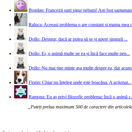
Bogdan: Francezii sunt sigur nebuni! Am fost saptamana 
Raluca: Aceeasi problema o are constant si mama mea 
Dollo: Desigur, dacă ar putea să se și apere singură ...
Dollo: Ei, o animă multe pe ea și încă face multe pen...
Dollo: Nu mai ține minte așa multe despre ea, dar acum 
Florin: Chiar nu înțeleg unde este boacăna. A acționat...
Ramona: Eu aș privi filozofic problema: încă o animă c.
„Puteți prelua maximum 500 de caractere din articolele d