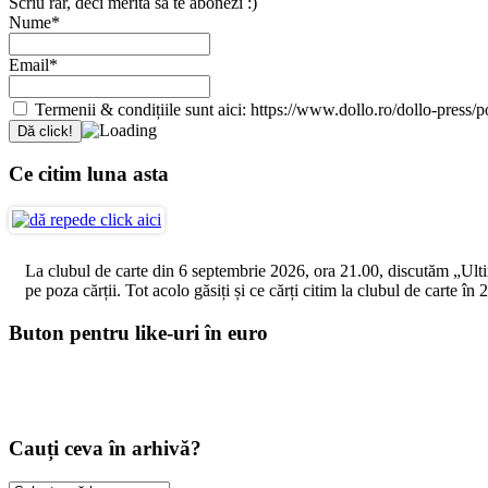
Scriu rar, deci merită să te abonezi :)
Nume*
Email*
Termenii & condițiile sunt aici: https://www.dollo.ro/dollo-press/pol
Ce citim luna asta
La clubul de carte din 6 septembrie 2026, ora 21.00, discutăm „Ultimul
pe poza cărții. Tot acolo găsiți și ce cărți citim la clubul de carte î
Buton pentru like-uri în euro
Cauți ceva în arhivă?