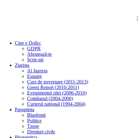
Cine e Dollo:
GDPR
Abonează-te
Scrie-mi
Ziarista
Al Jazeera
Esquire
Curs de guvernare (2011-2013)
Green Report (2010-2011)
Evenimentul zilei (2006-2010)
Cotidianul (2004-2006)
Curierul național (1994-2004)
Pașoptista
Blasfemii
Politice
Tzepe
Drepturi civile
Bloggeritza