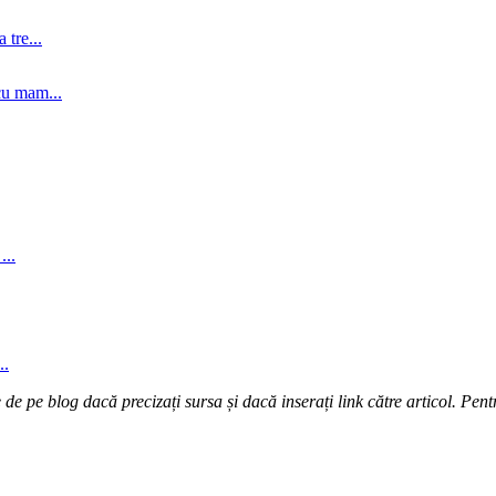
tre...
cu mam...
...
..
e pe blog dacă precizați sursa și dacă inserați link către articol. Pentr