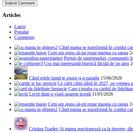
Articles
Latest
Popular
Comments
Când mama se transformă în copilul care
Cum am ajuns să-mi repar mașina cu ranga
2
Prețuri de supermarket, comparativ 
Cea mai interesantă biserică făcută de un ateu
2
Când relele lumii te ajung și-n paradis
15/06/2026
Ce cărți citim până în 2027, pe vremea a
Care-i treaba cu cardul de fidelitat
Lecții dintr-o viață aparent irosită
11/05/2026
Cum am ajuns să-mi repar mașina cu ranga
2
Când mama se transformă în copilul care
Cristina Toader: Si mama reacționează ca la tinerețe, din