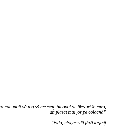
u mai mult vă rog să accesați butonul de like-uri în euro,
amplasat mai jos pe coloană”
Dollo, blogerizdă fără arginți