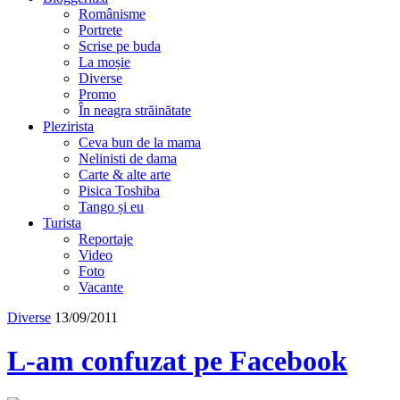
Românisme
Portrete
Scrise pe buda
La moșie
Diverse
Promo
În neagra străinătate
Plezirista
Ceva bun de la mama
Nelinisti de dama
Carte & alte arte
Pisica Toshiba
Tango și eu
Turista
Reportaje
Video
Foto
Vacante
Diverse
13/09/2011
L-am confuzat pe Facebook