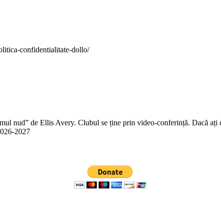
itica-confidentialitate-dollo/
 nud” de Ellis Avery. Clubul se ține prin video-conferință. Dacă ați citit
n 2026-2027