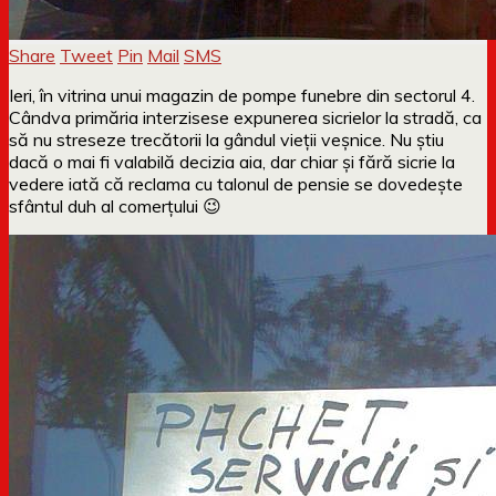
Share
Tweet
Pin
Mail
SMS
Ieri, în vitrina unui magazin de pompe funebre din sectorul 4.
Cândva primăria interzisese expunerea sicrielor la stradă, ca
să nu streseze trecătorii la gândul vieții veșnice. Nu știu
dacă o mai fi valabilă decizia aia, dar chiar și fără sicrie la
vedere iată că reclama cu talonul de pensie se dovedește
sfântul duh al comerțului 😉