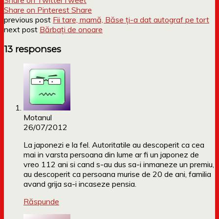
Share on Pinterest
Share
previous post
Fii tare, mamă, Băse ți-a dat autograf pe tort
next post
Bărbați de onoare
13 responses
Motanul
26/07/2012
La japonezi e la fel. Autoritatile au descoperit ca cea
mai in varsta persoana din lume ar fi un japonez de
vreo 112 ani si cand s-au dus sa-i inmaneze un premiu,
au descoperit ca persoana murise de 20 de ani, familia
avand grija sa-i incaseze pensia.
Răspunde