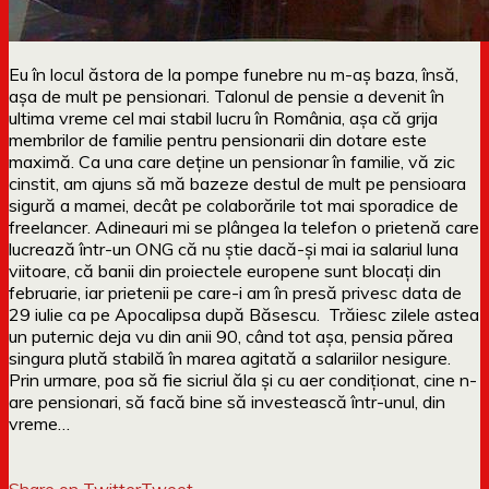
Eu în locul ăstora de la pompe funebre nu m-aș baza, însă,
așa de mult pe pensionari. Talonul de pensie a devenit în
ultima vreme cel mai stabil lucru în România, așa că grija
membrilor de familie pentru pensionarii din dotare este
maximă. Ca una care deține un pensionar în familie, vă zic
cinstit, am ajuns să mă bazeze destul de mult pe pensioara
sigură a mamei, decât pe colaborările tot mai sporadice de
freelancer. Adineauri mi se plângea la telefon o prietenă care
lucrează într-un ONG că nu știe dacă-și mai ia salariul luna
viitoare, că banii din proiectele europene sunt blocați din
februarie, iar prietenii pe care-i am în presă privesc data de
29 iulie ca pe Apocalipsa după Băsescu. Trăiesc zilele astea
un puternic deja vu din anii 90, când tot așa, pensia părea
singura plută stabilă în marea agitată a salariilor nesigure.
Prin urmare, poa să fie sicriul ăla și cu aer condiționat, cine n-
are pensionari, să facă bine să investească într-unul, din
vreme…
Share on Twitter
Tweet