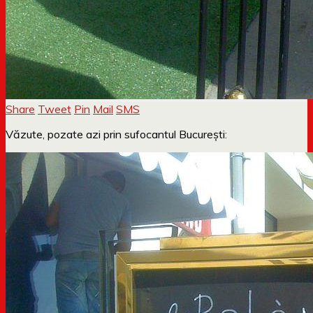
Share
Tweet
Pin
Mail
SMS
Văzute, pozate azi prin sufocantul București: