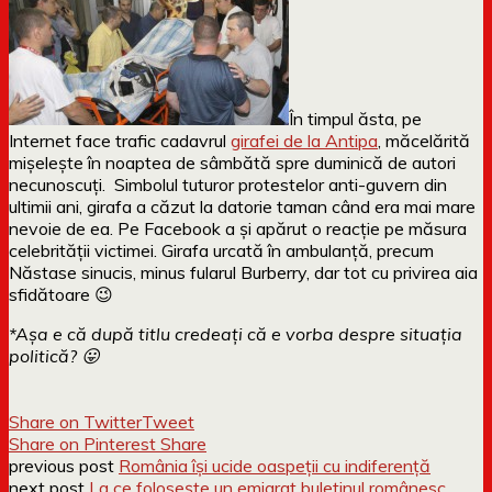
În timpul ăsta, pe
Internet face trafic cadavrul
girafei de la Antipa
, măcelărită
mișelește în noaptea de sâmbătă spre duminică de autori
necunoscuți. Simbolul tuturor protestelor anti-guvern din
ultimii ani, girafa a căzut la datorie taman când era mai mare
nevoie de ea. Pe Facebook a și apărut o reacție pe măsura
celebrității victimei. Girafa urcată în ambulanță, precum
Năstase sinucis, minus fularul Burberry, dar tot cu privirea aia
sfidătoare 😉
*Așa e că după titlu credeați că e vorba despre situația
politică? 😛
Share on Twitter
Tweet
Share on Pinterest
Share
previous post
România își ucide oaspeții cu indiferență
next post
La ce folosește un emigrat buletinul românesc