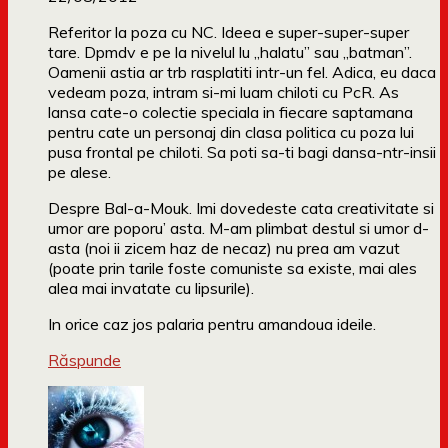
Referitor la poza cu NC. Ideea e super-super-super
tare. Dpmdv e pe la nivelul lu „halatu” sau „batman”.
Oamenii astia ar trb rasplatiti intr-un fel. Adica, eu daca
vedeam poza, intram si-mi luam chiloti cu PcR. As
lansa cate-o colectie speciala in fiecare saptamana
pentru cate un personaj din clasa politica cu poza lui
pusa frontal pe chiloti. Sa poti sa-ti bagi dansa-ntr-insii
pe alese.
Despre Bal-a-Mouk. Imi dovedeste cata creativitate si
umor are poporu’ asta. M-am plimbat destul si umor d-
asta (noi ii zicem haz de necaz) nu prea am vazut
(poate prin tarile foste comuniste sa existe, mai ales
alea mai invatate cu lipsurile).
In orice caz jos palaria pentru amandoua ideile.
Răspunde