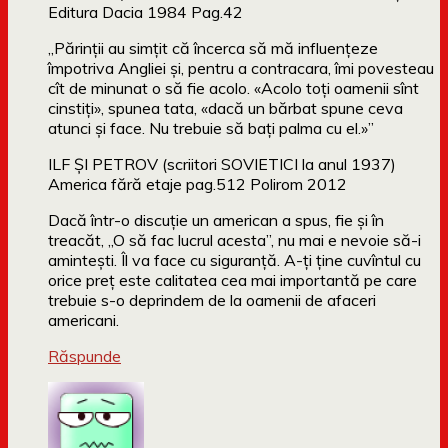
Editura Dacia 1984 Pag.42
„Părinţii au simţit că încerca să mă influenţeze
împotriva Angliei şi, pentru a contracara, îmi povesteau
cît de minunat o să fie acolo. «Acolo toţi oamenii sînt
cinstiţi», spunea tata, «dacă un bărbat spune ceva
atunci şi face. Nu trebuie să baţi palma cu el.»”
ILF ȘI PETROV (scriitori SOVIETICI la anul 1937)
America fără etaje pag.512 Polirom 2012
Dacă într-o discuție un american a spus, fie și în
treacăt, „O să fac lucrul acesta”, nu mai e nevoie să-i
amintești. Îl va face cu siguranță. A-ți ține cuvîntul cu
orice preț este calitatea cea mai importantă pe care
trebuie s-o deprindem de la oamenii de afaceri
americani.
Răspunde