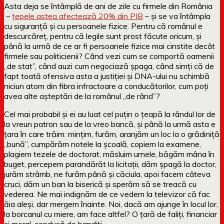
Asta deja se întâmplă de ani de zile cu firmele din România
–
țepele astea afectează 20% din PIB
– și se va întâmpla
cu siguranță și cu persoanele fizice. Pentru că românul e
descurcăreț, pentru că legile sunt prost făcute oricum, și
până la urmă de ce ar fi persoanele fizice mai cinstite decât
firmele sau politicienii? Când vezi cum se comportă oamenii
„de stat”, când auzi cum negociază șpaga, când simți că de
fapt toată ofensiva asta a justiției și DNA-ului nu schimbă
niciun atom din fibra infractoare a conducătorilor, cum poți
avea alte așteptări de la românul „de rând”?
Cel mai probabil și ei au luat cel puțin o țeapă la rândul lor de
la vreun patron sau de la vreo bancă, și până la urmă asta e
țara în care trăim: mințim, furăm, aranjăm un loc la o grădiniță
„bună”, cumpărăm notele la școală, copiem la examene,
plagiem tezele de doctorat, măsluim urnele, băgăm mâna în
buget, percepem parandărăt la licitații, dăm șpagă la doctor,
jurăm strâmb, ne furăm până și căciula, apoi facem câteva
cruci, dăm un ban la biserică și sperăm să se treacă cu
vederea. Ne mai indignăm de ce vedem la televizor că fac
ăia aleși, dar mergem înainte. Noi, dacă am ajunge în locul lor,
la borcanul cu miere, am face altfel? O țară de faliți, financiar
și moral, condusă de bandiți.