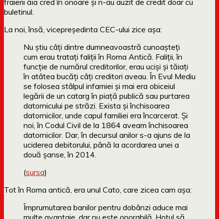
fraierii ăia cred în onoare și n-au auzit de credit doar cu
buletinul.
La noi, însă, vicepreședinta CEC-ului zice așa:
Nu ştiu câţi dintre dumneavoastră cunoaşteţi
cum erau trataţi faliţii în Roma Antică. Faliţii, în
funcţie de numărul creditorilor, erau ucişi şi tăiaţi
în atâtea bucăţi câţi creditori aveau. În Evul Mediu
se folosea stâlpul infamiei şi mai era obiceiul
legării de un catarg în piaţă publică sau purtarea
datornicului pe străzi. Exista şi închisoarea
datornicilor, unde capul familiei era încarcerat. Şi
noi, în Codul Civil de la 1864 aveam închisoarea
datornicilor. Dar, în decursul anilor s-a ajuns de la
uciderea debitorului, până la acordarea unei a
două şanse, în 2014.
(
sursa
)
Tot în Roma antică, era unul Cato, care zicea cam așa:
Împrumutarea banilor pentru dobânzi aduce mai
multe avantaje, dar nu este onorabilă. Hoțul să