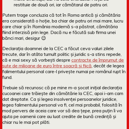
restituie de două ori, iar cămătarul de patru ori.
Putem trage concluzia că tot în Roma antică și cămătăria
era considerată o hoție, ba chiar de patru ori mai mare, lucru
care chiar și în România modernă s-a păstrat, cămătăria
fiind interzisă prin lege. Dacă nu e făcută sub firma unei
bănci mari, desigur 😉
Declarația doamnei de la CEC a făcut ceva valuri zilele
trecute, dar în atâta tumult politic și juridic s-a stins repede,
că e mai sexy să vorbești despre
contracte de împrumut de
sute de milioane de euro între soacră și fiică
, decât de legea
falimentului personal care-l privește numai pe românul rupt în
fund.
Trebuie să recunosc că pe mine m-a șocat inițial declarația
cucoanei care trăiește din cămătărie la CEC, apoi i-am cam
dat dreptate. Ca și legea insolvenței persoanelor juridice,
legea falimentului personal va fi, cel mai probabil, folosită în
mod pervers de aceia care vor să dea țepe, prea puțin îi va
ajuta pe oamenii care au luat credite de bună credință și
chiar nu le mai pot plăti.