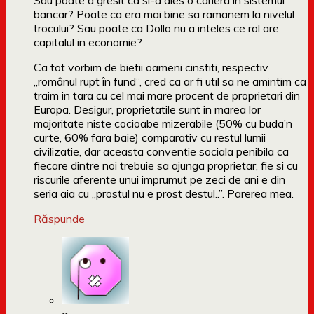
Sau poate a gresit ca si-a ales o cariera in sistemul
bancar? Poate ca era mai bine sa ramanem la nivelul
trocului? Sau poate ca Dollo nu a inteles ce rol are
capitalul in economie?
Ca tot vorbim de bietii oameni cinstiti, respectiv
„românul rupt în fund”, cred ca ar fi util sa ne amintim ca
traim in tara cu cel mai mare procent de proprietari din
Europa. Desigur, proprietatile sunt in marea lor
majoritate niste cocioabe mizerabile (50% cu buda’n
curte, 60% fara baie) comparativ cu restul lumii
civilizatie, dar aceasta conventie sociala penibila ca
fiecare dintre noi trebuie sa ajunga proprietar, fie si cu
riscurile aferente unui imprumut pe zeci de ani e din
seria aia cu „prostul nu e prost destul..”. Parerea mea.
Răspunde