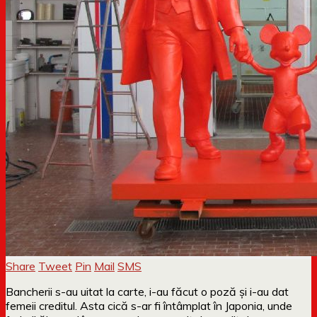
Share
Tweet
Pin
Mail
SMS
Bancherii s-au uitat la carte, i-au făcut o poză și i-au dat
femeii creditul. Asta cică s-ar fi întâmplat în Japonia, unde