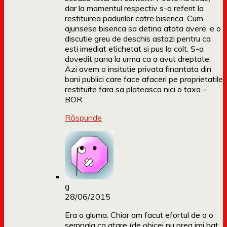
dar la momentul respectiv s-a referit la
restituirea padurilor catre biserica. Cum
ajunsese biserica sa detina atata avere, e o
discutie greu de deschis astazi pentru ca
esti imediat etichetat si pus la colt. S-a
dovedit pana la urma ca a avut dreptate.
Azi avem o insitutie privata finantata din
bani publici care face afaceri pe proprietatile
restituite fara sa plateasca nici o taxa –
BOR.
Răspunde
g
28/06/2015
Era o gluma. Chiar am facut efortul de a o
semnala ca atare (de obicei nu prea imi bat