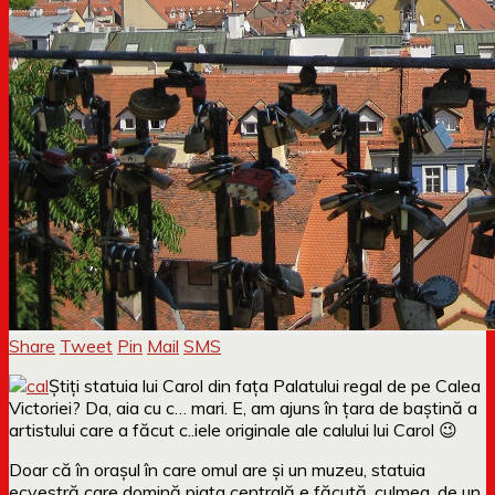
Share
Tweet
Pin
Mail
SMS
Știți statuia lui Carol din fața Palatului regal de pe Calea
Victoriei? Da, aia cu c… mari. E, am ajuns în țara de baștină a
artistului care a făcut c..iele originale ale calului lui Carol 😉
Doar că în orașul în care omul are și un muzeu, statuia
ecvestră care domină piața centrală e făcută, culmea, de un