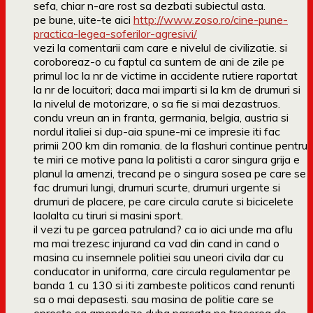
sefa, chiar n-are rost sa dezbati subiectul asta.
pe bune, uite-te aici
http://www.zoso.ro/cine-pune-
practica-legea-soferilor-agresivi/
vezi la comentarii cam care e nivelul de civilizatie. si
coroboreaz-o cu faptul ca suntem de ani de zile pe
primul loc la nr de victime in accidente rutiere raportat
la nr de locuitori; daca mai imparti si la km de drumuri si
la nivelul de motorizare, o sa fie si mai dezastruos.
condu vreun an in franta, germania, belgia, austria si
nordul italiei si dup-aia spune-mi ce impresie iti fac
primii 200 km din romania. de la flashuri continue pentru
te miri ce motive pana la politisti a caror singura grija e
planul la amenzi, trecand pe o singura sosea pe care se
fac drumuri lungi, drumuri scurte, drumuri urgente si
drumuri de placere, pe care circula carute si bicicelete
laolalta cu tiruri si masini sport.
il vezi tu pe garcea patruland? ca io aici unde ma aflu
ma mai trezesc injurand ca vad din cand in cand o
masina cu insemnele politiei sau uneori civila dar cu
conducator in uniforma, care circula regulamentar pe
banda 1 cu 130 si iti zambeste politicos cand renunti
sa o mai depasesti. sau masina de politie care se