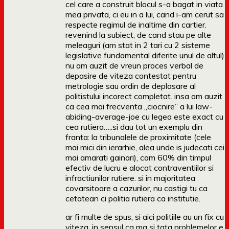
cel care a construit blocul s-a bagat in viata
mea privata, ci eu in a lui, cand i-am cerut sa
respecte regimul de inaltime din cartier.
revenind la subiect, de cand stau pe alte
meleaguri (am stat in 2 tari cu 2 sisteme
legislative fundamental diferite unul de altul)
nu am auzit de vreun proces verbal de
depasire de viteza contestat pentru
metrologie sau ordin de deplasare al
politistului incorect completat. insa am auzit
ca cea mai frecventa „ciocnire” a lui law-
abiding-average-joe cu legea este exact cu
cea rutiera…..si dau tot un exemplu din
franta: la tribunalele de proximitate (cele
mai mici din ierarhie, alea unde is judecati cei
mai amarati gainari), cam 60% din timpul
efectiv de lucru e alocat contraventiilor si
infractiunilor rutiere. si in majoritatea
covarsitoare a cazurilor, nu castigi tu ca
cetatean ci politia rutiera ca institutie.
ar fi multe de spus, si aici politiile au un fix cu
viteza, in sensul ca ma si tata problemelor e