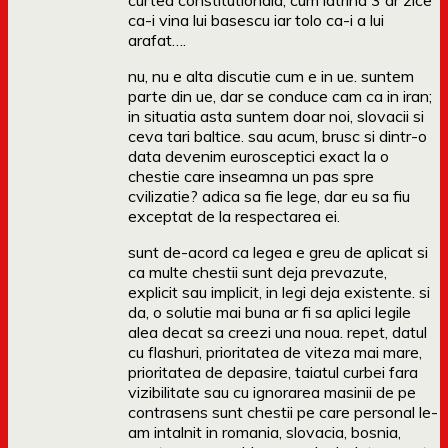
curtea constitutionala, cum latrina 3 ar zice
ca-i vina lui basescu iar tolo ca-i a lui
arafat….
nu, nu e alta discutie cum e in ue. suntem
parte din ue, dar se conduce cam ca in iran;
in situatia asta suntem doar noi, slovacii si
ceva tari baltice. sau acum, brusc si dintr-o
data devenim eurosceptici exact la o
chestie care inseamna un pas spre
cvilizatie? adica sa fie lege, dar eu sa fiu
exceptat de la respectarea ei.
sunt de-acord ca legea e greu de aplicat si
ca multe chestii sunt deja prevazute,
explicit sau implicit, in legi deja existente. si
da, o solutie mai buna ar fi sa aplici legile
alea decat sa creezi una noua. repet, datul
cu flashuri, prioritatea de viteza mai mare,
prioritatea de depasire, taiatul curbei fara
vizibilitate sau cu ignorarea masinii de pe
contrasens sunt chestii pe care personal le-
am intalnit in romania, slovacia, bosnia,