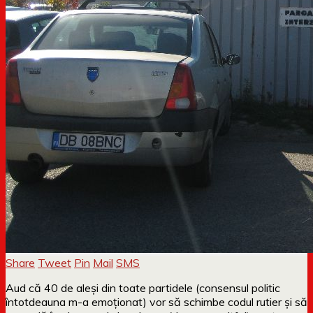
Share
Tweet
Pin
Mail
SMS
Aud că 40 de aleși din toate partidele (consensul politic
întotdeauna m-a emoționat) vor să schimbe codul rutier și să