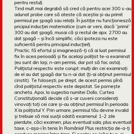
pentru restul).
Tind mult mai degrabă să cred că pentru acei 300 s-au
adunat probe care să ateste că aceștia și-au primit
permisul pe șpagă sau relații. În justiție nu funcționează
pricipiul inducției matematice (cum ar veni, dacă ”primii”
300 au dat șpagă, musai că și restul de apx. 2700 au
dat șpagă – și încă simplific, căci ipoteza nu este
suficientă pentru principiul inducției!).
Practic, fă efortul și imaginează-ți că ai luat permisul
fix în acea perioadă și fix același polițist te-a examinat
(eu sunt din Iași, n-am permis, dar pot să fac asta).
Polițistul respectiv este corupt: mulți din cei examinați
de el au dat șpagă dar tu n-ai dat (ți-ai obținut permisul
cinstit). Te folosești, pe drept, de acest permis pînă
cînd polițistul respectiv este depistat. Se pornește
ancheta. Apoi, la sugestia numitei Dollo, Curtea
Constituțională decide că s-ar cuveni considerați
vinovați toți cei care și-au obținut permisul în perioada
X la polițistul Y. Prin urmare, permisul tău devine invalid
și trebuie să mai susții odată examenul: 1-2 zile
pierdute, căci examen, plus eventual sala, plus eventual
taxe, c-așa-i în tenis în România! Plus restricția de-a-ți