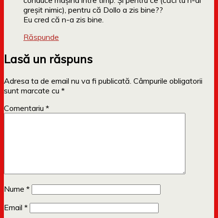
conduce mașina între timp. Și pentru ce (căci tu n-ai
greșit nimic), pentru că Dollo a zis bine??
Eu cred că n-a zis bine.
Răspunde
Lasă un răspuns
Adresa ta de email nu va fi publicată.
Câmpurile obligatorii
sunt marcate cu
*
Comentariu
*
Nume
*
Email
*