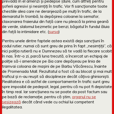
prevadă în el amenzi și pedepse (dure, cum altfel) pentru
șoferii agresivi și nesimțiți în trafic. Vor fi sancționate toate
chestiile alea care ne deranjează pe mulți în trafic, de la
demaratul în trombă, la depășirea coloanei la semafor,
claxonarea fraierului din față care nu pleacă la prima geană
de verde, slalomul bezmetic pe benzi, băgatul în fundul ăluia
din față la intimidare etc. (
sursa
)
Pentru unele dintre faptele astea există deja sancțiuni în
codul rutier, numai că sunt greu de prins în fapt „nesimțiții”, că
nici poliția rutieră nu e Dumnezeu să te vadă la fiecare scobit
în nas. Într-o zi, parcă luna trecută, a încercat un echipaj de
poliție să-i amendeze pe ăia care depășeau pe linia de
tramvai coloana de mașini de pe Barbu Văcărescu, înainte
de Promenada Mall. Rezultatul a fost că au blocat și mai mult
traficul și n-au reușit să disciplineze decât câțiva ghinioniști.
Realitatea e că astfel de comportamente în trafic sunt greu
spre imposibil de pedepsit, legal, pentru că nu pot fi depistate
în timp real. Iar sancțiunea nu se poate da post factum sau
pe bază de reclamație, pentru că știm,
organul nu se
sesizează
decât când vede cu ochiul lui competent
ilegalitatea.