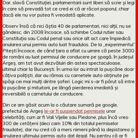
Dar, slavă Constituției, parlamentarii sunt liberi să scrie și legi
în care să prevadă tot ce cred ei că ar răcori poporul, chiar
dacă ele nu vor putea fi vreodată aplicate.
Observ însă că nici ăștia 40 de parlamentari, nici alții, nu se
gândesc, din 2008 încoace, să schimbe Codul rutier sau
Constituția sau Codul penal sau orice alt act care împiedică
anularea unui permis auto luat fraudulos. De la „experimentul”
Pitești încoace, de când țara a aflat cu uimire că peste 3000
de români au luat permisul de conducere pe șpagă, în judeșul
Argeș, am tot avut dezvăluiri din astea spectaculoase,
ultimul chiar la București. În urma lor au intrat la pușcărie doar
câțiva polițiști, dar au rămas cu carnetele auto obținute pe
spăgi cei mai mulți dintre șoferi. Logic mi s-ar fi părut să intre
la pușcărie și mituitorii, pe lângă pierderea imediată și
ireversibilă a carnetului de conducere.
Din ce am găsit acum la o căutare sumară pe google,
prefectul de Argeș
le-ar fi suspendat permisele
unor
celebrități, cum ar fi Vali Vijelie sau Piedone, plus încă vreo
300 de cetățeni (deci cam 10% din totalul permiselor
fraudate), dar nu cred că a mers nimeni până la depistarea și
anularea ultimului permis auto dat ilegal. Nu pentru că ar fi