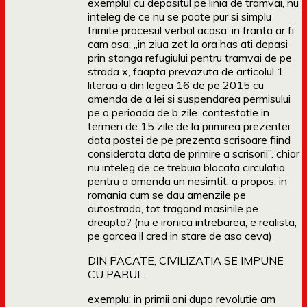
exemplul cu depasitul pe linia de tramvai, nu
inteleg de ce nu se poate pur si simplu
trimite procesul verbal acasa. in franta ar fi
cam asa: „in ziua zet la ora has ati depasi
prin stanga refugiului pentru tramvai de pe
strada x, faapta prevazuta de articolul 1
literaa a din legea 16 de pe 2015 cu
amenda de a lei si suspendarea permisului
pe o perioada de b zile. contestatie in
termen de 15 zile de la primirea prezentei,
data postei de pe prezenta scrisoare fiind
considerata data de primire a scrisorii”. chiar
nu inteleg de ce trebuia blocata circulatia
pentru a amenda un nesimtit. a propos, in
romania cum se dau amenzile pe
autostrada, tot tragand masinile pe
dreapta? (nu e ironica intrebarea, e realista,
pe garcea il cred in stare de asa ceva)
DIN PACATE, CIVILIZATIA SE IMPUNE
CU PARUL.
exemplu: in primii ani dupa revolutie am