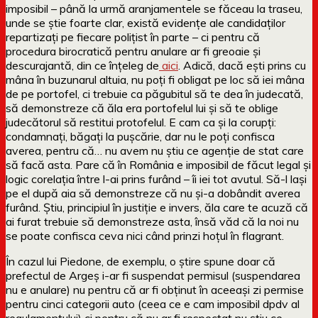
imposibil – până la urmă aranjamentele se făceau la traseu,
unde se știe foarte clar, există evidențe ale candidaților
repartizați pe fiecare polițist în parte – ci pentru că
procedura birocratică pentru anulare ar fi greoaie și
descurajantă, din ce înțeleg de
aici
. Adică, dacă ești prins cu
mâna în buzunarul altuia, nu poți fi obligat pe loc să iei mâna
de pe portofel, ci trebuie ca păgubitul să te dea în judecată,
să demonstreze că ăla era portofelul lui și să te oblige
judecătorul să restitui protofelul. E cam ca și la corupți:
condamnați, băgați la pușcărie, dar nu le poți confisca
averea, pentru că… nu avem nu știu ce agenție de stat care
să facă asta. Pare că în România e imposibil de făcut legal și
logic corelația între l-ai prins furând – îi iei tot avutul. Să-l lași
pe el după aia să demonstreze că nu și-a dobândit averea
furând. Știu, principiul în justiție e invers, ăla care te acuză că
ai furat trebuie să demonstreze asta, însă văd că la noi nu
se poate confisca ceva nici când prinzi hoțul în flagrant.
În cazul lui Piedone, de exemplu, o știre spune doar că
prefectul de Argeș i-ar fi suspendat permisul (suspendarea
nu e anulare) nu pentru că ar fi obținut în aceeași zi permise
pentru cinci categorii auto (ceea ce e cam imposibil dpdv al
regulamentului) ci pentru că nu ar fi respectat nu știu ce