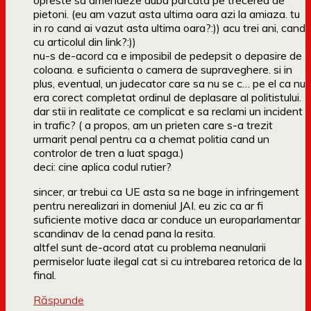
opreste sa amendeze duba parcata pe trecerea de
pietoni. (eu am vazut asta ultima oara azi la amiaza. tu
in ro cand ai vazut asta ultima oara?:)) acu trei ani, cand
cu articolul din link?:))
nu-s de-acord ca e imposibil de pedepsit o depasire de
coloana. e suficienta o camera de supraveghere. si in
plus, eventual, un judecator care sa nu se c… pe el ca nu
era corect completat ordinul de deplasare al politistului.
dar stii in realitate ce complicat e sa reclami un incident
in trafic? ( a propos, am un prieten care s-a trezit
urmarit penal pentru ca a chemat politia cand un
controlor de tren a luat spaga.)
deci: cine aplica codul rutier?
sincer, ar trebui ca UE asta sa ne bage in infringement
pentru nerealizari in domeniul JAI. eu zic ca ar fi
suficiente motive daca ar conduce un europarlamentar
scandinav de la cenad pana la resita.
altfel sunt de-acord atat cu problema neanularii
permiselor luate ilegal cat si cu intrebarea retorica de la
final.
Răspunde