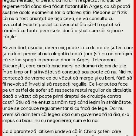
reglementări când și-a făcut flotantul în Argeș, ca să poată
susține acolo examenul. Iar la aflarea știrii Piedone ar fi zis
că nu a fost anunțat de așa ceva, se va consulta cu
avocatul. Foarte posibil ca avocatul ăla să-l fi ajutat să
rămână cu toate permisele, dacă a știut cum să-și joace
cărțile.
Rezumând, așadar, avem mii, poate zeci de mii de șoferi care
și-au luat permisul auto ilegal în toată țara (să nu ne amăgim
că se lua șpagă la permise doar la Argeș, Teleorman,
București), care circulă bine mersi pe drumuri de ani de zile.
Între timp or fi și învățat să conducă sau poate că nu. Nici nu
contează de vreme ce au văzut că merge și cu bani, fără să
fii nevoit să înveți și să respecți regulile. Ce l-ar putea face
pe un astfel de șofer să respecte restul regulilor de circulație,
dacă a văzut că poate primi dreptul de circulație contra
cost? Știu că ne entuziasmăm toți când ieșim în străinătate,
unde se conduce regulamentar și cu frică de lege. Dar nu
vrem să admitem că legea, așa cum guvernează la ăia, s-a
impus cu biciul, nu cu negocierea, cum e la noi.
Ca o paranteză, citisem undeva că în China șoferii care