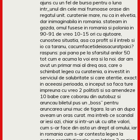
ajuns cu un fel de bursa pentru o luna
intr_unul din cele mai frumoase orase din
regatul unit. curatenie mare, nu ca in elvetia,
dar inimaginabila in romania. stateam in
gazda, omul fusese in romania si polonia in
90-91 de vreo 10-15 ori cu ajutoare,
cunostea situatia, asa ca profit si il intreb si
io ca taranu, cacumfacetideiasacuratpaici?
raspuns: pai pana pe la sfarsitul anilor 50
tot cum e acuma la voi era si la noi. dar am
avut un primar mai al dreq asa, care o
schimbat legea cu curatenia, a investit in
serviciul de salubritate si care atentie, exact
in aceeasi perioada, a inceput sa faca ture
impreuna cu vreo 2 politisti si sa amendeze
10 babe care coborau din autobuz si
aruncau biletul pus un „boss” pentru
aruncarea unui muc de tigara. la un an dupa
aveam un oras curat. ma intreb ce scandal
ar iesi azi, chiar si intr-un uk cu alte valori,
cum s-ar face din asta un drept al omului, iar
in romania cum s-ar contesta legea la