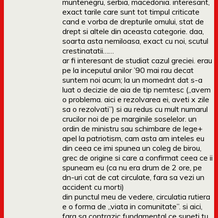
muntenegru, serbia, macedonia. interesant,
exact tarile care sunt tot timpul criticate
cand e vorba de drepturile omului, stat de
drept si altele din aceasta categorie. daa,
soarta asta nemiloasa, exact cu noi, scutul
crestinatatii……
ar fi interesant de studiat cazul greciei. erau
pe la inceputul anilor ’90 mai rau decat
suntem noi acum; la un momednt dat s-a
luat o decizie de aia de tip nemtesc („avem
o problema. aici e rezolvarea ei, aveti x zile
sa o rezolvati”) si au redus cu mult numarul
crucilor noi de pe marginile soselelor. un
ordin de ministru sau schimbare de lege+
apel la patriotism, cam asta am inteles eu
din ceea ce imi spunea un coleg de birou,
grec de origine si care a confirmat ceea ce ii
spuneam eu (ca nu era drum de 2 ore, pe
dn-uri cat de cat circulate, fara sa vezi un
accident cu morti)
din punctul meu de vedere, circulatia rutiera
e o forma de „viata in comunitate”. si aici,
fara sa contrazic fundamental ce suneti tu