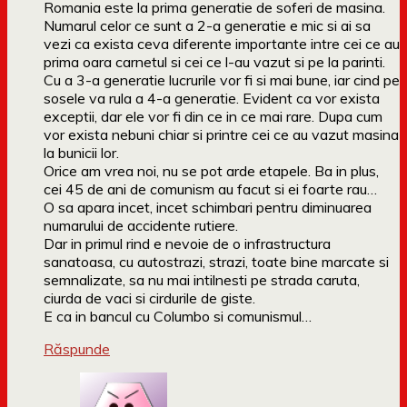
Romania este la prima generatie de soferi de masina.
Numarul celor ce sunt a 2-a generatie e mic si ai sa
vezi ca exista ceva diferente importante intre cei ce au
prima oara carnetul si cei ce l-au vazut si pe la parinti.
Cu a 3-a generatie lucrurile vor fi si mai bune, iar cind pe
sosele va rula a 4-a generatie. Evident ca vor exista
exceptii, dar ele vor fi din ce in ce mai rare. Dupa cum
vor exista nebuni chiar si printre cei ce au vazut masina
la bunicii lor.
Orice am vrea noi, nu se pot arde etapele. Ba in plus,
cei 45 de ani de comunism au facut si ei foarte rau…
O sa apara incet, incet schimbari pentru diminuarea
numarului de accidente rutiere.
Dar in primul rind e nevoie de o infrastructura
sanatoasa, cu autostrazi, strazi, toate bine marcate si
semnalizate, sa nu mai intilnesti pe strada caruta,
ciurda de vaci si cirdurile de giste.
E ca in bancul cu Columbo si comunismul…
Răspunde