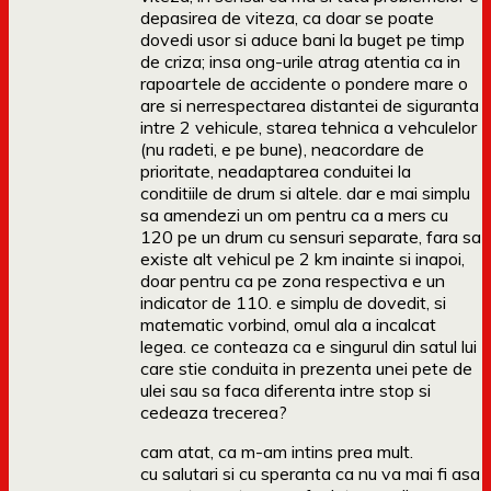
depasirea de viteza, ca doar se poate
dovedi usor si aduce bani la buget pe timp
de criza; insa ong-urile atrag atentia ca in
rapoartele de accidente o pondere mare o
are si nerrespectarea distantei de siguranta
intre 2 vehicule, starea tehnica a vehculelor
(nu radeti, e pe bune), neacordare de
prioritate, neadaptarea conduitei la
conditiile de drum si altele. dar e mai simplu
sa amendezi un om pentru ca a mers cu
120 pe un drum cu sensuri separate, fara sa
existe alt vehicul pe 2 km inainte si inapoi,
doar pentru ca pe zona respectiva e un
indicator de 110. e simplu de dovedit, si
matematic vorbind, omul ala a incalcat
legea. ce conteaza ca e singurul din satul lui
care stie conduita in prezenta unei pete de
ulei sau sa faca diferenta intre stop si
cedeaza trecerea?
cam atat, ca m-am intins prea mult.
cu salutari si cu speranta ca nu va mai fi asa