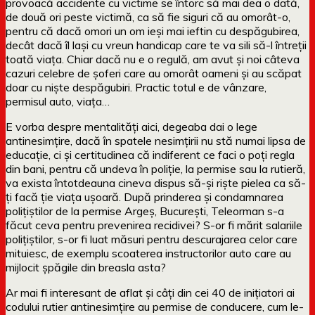
provoacă accidente cu victime se întorc să mai dea o dată,
de două ori peste victimă, ca să fie siguri că au omorât-o,
pentru că dacă omori un om ieși mai ieftin cu despăgubirea,
decât dacă îl lași cu vreun handicap care te va sili să-l întreții
toată viața. Chiar dacă nu e o regulă, am avut și noi câteva
cazuri celebre de șoferi care au omorât oameni și au scăpat
doar cu niște despăgubiri. Practic totul e de vânzare,
permisul auto, viața…
E vorba despre mentalități aici, degeaba dai o lege
antinesimțire, dacă în spatele nesimțirii nu stă numai lipsa de
educație, ci și certitudinea că indiferent ce faci o poți regla
din bani, pentru că undeva în poliție, la permise sau la rutieră,
va exista întotdeauna cineva dispus să-și riște pielea ca să-
ți facă ție viața ușoară. După prinderea și condamnarea
polițiștilor de la permise Argeș, București, Teleorman s-a
făcut ceva pentru prevenirea recidivei? S-or fi mărit salariile
polițiștilor, s-or fi luat măsuri pentru descurajarea celor care
mituiesc, de exemplu scoaterea instructorilor auto care au
mijlocit șpăgile din breasla asta?
Ar mai fi interesant de aflat și câți din cei 40 de inițiatori ai
codului rutier antinesimțire au permise de conducere, cum le-