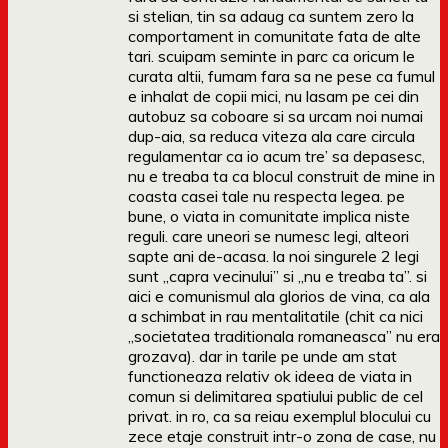
si stelian, tin sa adaug ca suntem zero la
comportament in comunitate fata de alte
tari. scuipam seminte in parc ca oricum le
curata altii, fumam fara sa ne pese ca fumul
e inhalat de copii mici, nu lasam pe cei din
autobuz sa coboare si sa urcam noi numai
dup-aia, sa reduca viteza ala care circula
regulamentar ca io acum tre’ sa depasesc,
nu e treaba ta ca blocul construit de mine in
coasta casei tale nu respecta legea. pe
bune, o viata in comunitate implica niste
reguli. care uneori se numesc legi, alteori
sapte ani de-acasa. la noi singurele 2 legi
sunt „capra vecinului” si „nu e treaba ta”. si
aici e comunismul ala glorios de vina, ca ala
a schimbat in rau mentalitatile (chit ca nici
„societatea traditionala romaneasca” nu era
grozava). dar in tarile pe unde am stat
functioneaza relativ ok ideea de viata in
comun si delimitarea spatiului public de cel
privat. in ro, ca sa reiau exemplul blocului cu
zece etaje construit intr-o zona de case, nu