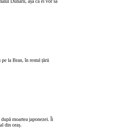
 malul Dunării, așa că ei vor să
pe la Bran, în restul țării
, după moartea japonezei. Îi
al din oraș.