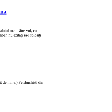
ina
 salutul meu către voi, cu
er, nu ezitați să-l folosiți
tit de mine:) Feisbuchisti din