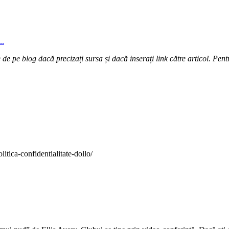
..
e pe blog dacă precizați sursa și dacă inserați link către articol. Pentr
itica-confidentialitate-dollo/