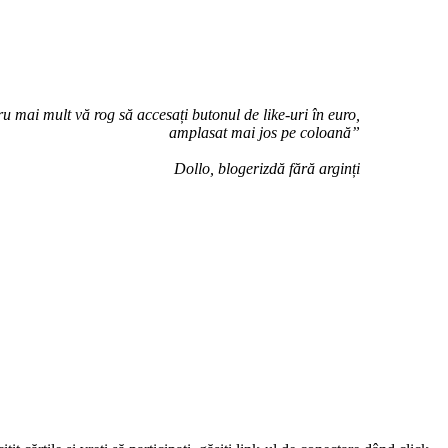
u mai mult vă rog să accesați butonul de like-uri în euro,
amplasat mai jos pe coloană”
Dollo, blogerizdă fără arginți