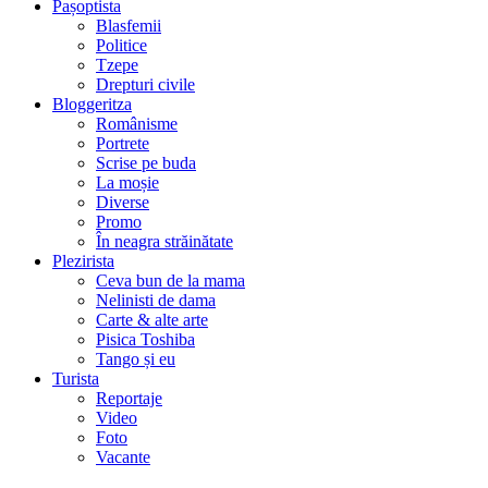
Pașoptista
Blasfemii
Politice
Tzepe
Drepturi civile
Bloggeritza
Românisme
Portrete
Scrise pe buda
La moșie
Diverse
Promo
În neagra străinătate
Plezirista
Ceva bun de la mama
Nelinisti de dama
Carte & alte arte
Pisica Toshiba
Tango și eu
Turista
Reportaje
Video
Foto
Vacante