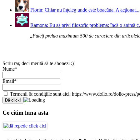
Florin: Chiar nu înțeleg unde este boacăna. A acționat...
Ramona: Eu aș privi filozofic problema: încă o animă c.
„Puteți prelua maximum 500 de caractere din articolele d
Scriu rar, deci merită să te abonezi :)
Nume*
Email*
Termenii & condițiile sunt aici: https://www.dollo.ro/dollo-press/pol
Ce citim luna asta