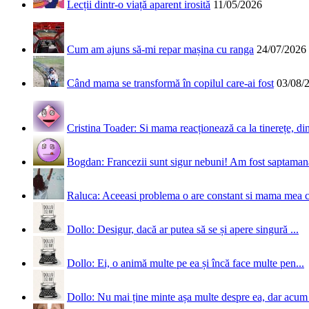
Lecții dintr-o viață aparent irosită
11/05/2026
Cum am ajuns să-mi repar mașina cu ranga
24/07/2026
Când mama se transformă în copilul care-ai fost
03/08/
Cristina Toader: Si mama reacționează ca la tinerețe, din
Bogdan: Francezii sunt sigur nebuni! Am fost saptamana 
Raluca: Aceeasi problema o are constant si mama mea 
Dollo: Desigur, dacă ar putea să se și apere singură ...
Dollo: Ei, o animă multe pe ea și încă face multe pen...
Dollo: Nu mai ține minte așa multe despre ea, dar acum 