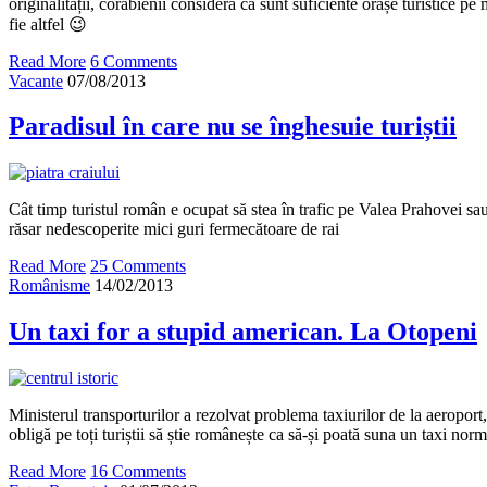
originalității, corăbienii consideră că sunt suficiente orașe turistice pe
fie altfel 😉
Read More
6 Comments
Vacante
07/08/2013
Paradisul în care nu se înghesuie turiștii
Cât timp turistul român e ocupat să stea în trafic pe Valea Prahovei sau 
răsar nedescoperite mici guri fermecătoare de rai
Read More
25 Comments
Românisme
14/02/2013
Un taxi for a stupid american. La Otopeni
Ministerul transporturilor a rezolvat problema taxiurilor de la aeroport
obligă pe toți turiștii să știe românește ca să-și poată suna un taxi norm
Read More
16 Comments