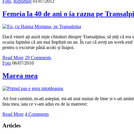
Foto
,
Reportaje
01/07/2012
Femeia la 40 de ani o ia razna pe Transalp
Dacă vineri ați auzit niște chiuituri dinspre Transalpina, să știți că era
ocazia faptului că am mai împlinit un an. În caz că aveți un week-end lib
pentru o excursie până acolo și înapoi.
Read More
29 Comments
Foto
06/07/2010
Marea mea
Ati fost cuminti, m-ati asteptat, mi-ati urat numai de bine si v-ati amin
lista mea, iata ce v-am adus eu de la mareeee:
Read More
4 Comments
Articles