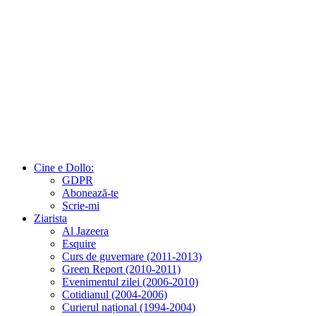
Cine e Dollo:
GDPR
Abonează-te
Scrie-mi
Ziarista
Al Jazeera
Esquire
Curs de guvernare (2011-2013)
Green Report (2010-2011)
Evenimentul zilei (2006-2010)
Cotidianul (2004-2006)
Curierul național (1994-2004)