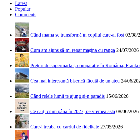
Latest
Popular
Comments
Când mama se transformă în copilul care-ai fost
03/08/
Cum am ajuns să-mi repar mașina cu ranga
24/07/2026
Prețuri de supermarket, comparativ în România, Franța
Cea mai interesantă biserică făcută de un ateu
24/06/20
Când relele lumii te ajung și-n paradis
15/06/2026
Ce cărți citim până în 2027, pe vremea asta
08/06/2026
Care-i treaba cu cardul de fidelitate
27/05/2026