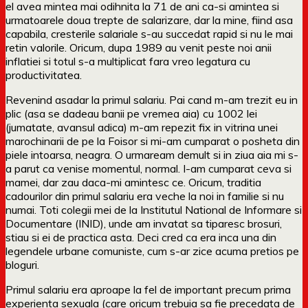
el avea mintea mai odihnita la 71 de ani ca-si amintea si
urmatoarele doua trepte de salarizare, dar la mine, fiind asa
capabila, cresterile salariale s-au succedat rapid si nu le mai
retin valorile. Oricum, dupa 1989 au venit peste noi anii
inflatiei si totul s-a multiplicat fara vreo legatura cu
productivitatea.
Revenind asadar la primul salariu. Pai cand m-am trezit eu in
plic (asa se dadeau banii pe vremea aia) cu 1002 lei
(jumatate, avansul adica) m-am repezit fix in vitrina unei
marochinarii de pe la Foisor si mi-am cumparat o posheta din
piele intoarsa, neagra. O urmaream demult si in ziua aia mi s-
a parut ca venise momentul, normal. I-am cumparat ceva si
mamei, dar zau daca-mi amintesc ce. Oricum, traditia
cadourilor din primul salariu era veche la noi in familie si nu
numai. Toti colegii mei de la Institutul National de Informare si
Documentare (INID), unde am invatat sa tiparesc brosuri,
stiau si ei de practica asta. Deci cred ca era inca una din
legendele urbane comuniste, cum s-ar zice acuma pretios pe
bloguri.
Primul salariu era aproape la fel de important precum prima
experienta sexuala (care oricum trebuia sa fie precedata de