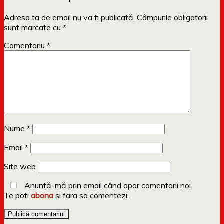
Adresa ta de email nu va fi publicată.
Câmpurile obligatorii
sunt marcate cu
*
Comentariu
*
Nume
*
Email
*
Site web
Anunță-mă prin email când apar comentarii noi.
Te poti
abona
si fara sa comentezi.