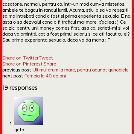
casatorie, normal), pentru ca, intr-un mod cumva misterios,
ambele te bagau in randul lumii. Acuma, stiu, o sa va repeziti
sa ma intrebati cand a fost si prima experienta sexuala. E na,
asta o sa dezvalui cand o fi traficul mai mare, p’acilea ; ) Ce
sa zic, pentru unii money comes first, asa ca, scrieti-mi si voi
daca va amintiti, cat a fost primul salariu si ce ati facut cu el?
Sau prima experienta sexuala, daca va da mana : P
Share on Twitter
Tweet
Share on Pinterest
Share
previous post
Ultimul drum la mare, pentru adunat gunoaiele
next post
Femeia la 40 de ani
19 responses
geta