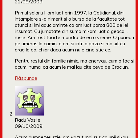
22/09/2009
Primul salariu l-am luat prin 1997, la Cotidianul, din
intamplare s-a nimerit si o bursa de la facultate tot
atunci si imi aduc aminte ca am luat parca 800 de lei
insumat. Cu jumatate din suma mi-am luat o geaca…
rosie. Am fost foarte mandra de ea o vreme. O puneam
pe umeras la camin, o am si intr-o poza si ma uit cu
drag la ea, chiar daca acum nu e cine stie ce.
Pentru restul din familie nimic, ma enervau, cum o fac si
acum, numai ca acum le mai iau cite ceva de Craciun.
Răspunde
Radu Vasile
09/10/2009
Acum dumnezeu stie, am vazut mai sus ca unii si-au