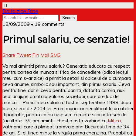
Dollo zice Bine
18/09/2009 • 19 comments
Primul salariu, ce senzatie!
Share
Tweet
Pin
Mail
SMS
Va mai amintiti primul salariu? Generatia educata cu respect
pentru cartea de munca si frica de concediere (adica leatul
meu, cum s-ar zice) a primit la setari si obiceiul de a cumpara
ceva anume, simbolic sau important, din primul salariu. Ceva
pentru tine, dar si ceva pentru parinti, datorita carora, nu-i
asa, ai ajuns omul ala valoros societatii, care are loc de
munca … Primul meu salariu a fost in septembrie 1988, dupa
liceu, si era de 2004 lei. Eram muncitor necalificat la un atelier
tipografic, pentru ca nu fusesem cuminte si nu intrasem la
facultate…
Mi-am amintit chestia asta vorbind cu
Mitica
,
vatmanul care a plimbat tramvaie prin Bucuresti timp de 34
de ani. Si el tinea minte la virgula prima chenzina. Probabil ca