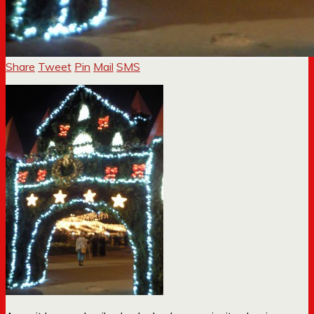
Share
Tweet
Pin
Mail
SMS