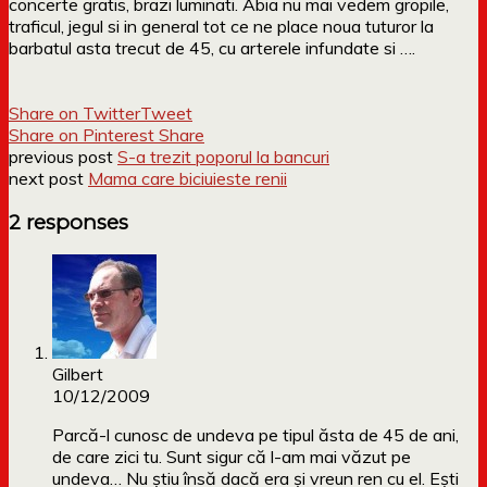
concerte gratis, brazi luminati. Abia nu mai vedem gropile,
traficul, jegul si in general tot ce ne place noua tuturor la
barbatul asta trecut de 45, cu arterele infundate si ….
Share on Twitter
Tweet
Share on Pinterest
Share
previous post
S-a trezit poporul la bancuri
next post
Mama care biciuieste renii
2 responses
Gilbert
10/12/2009
Parcă-l cunosc de undeva pe tipul ăsta de 45 de ani,
de care zici tu. Sunt sigur că l-am mai văzut pe
undeva… Nu ştiu însă dacă era şi vreun ren cu el. Eşti