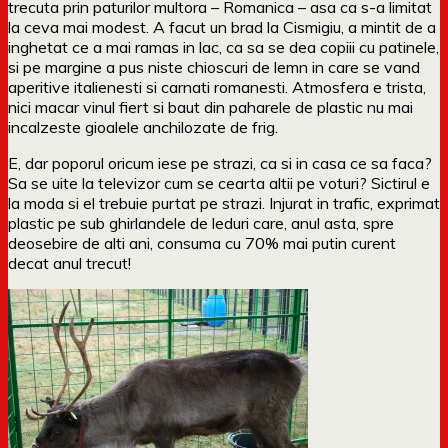
trecuta prin paturilor multora – Romanica – asa ca s-a limitat
la ceva mai modest. A facut un brad la Cismigiu, a mintit de a
inghetat ce a mai ramas in lac, ca sa se dea copiii cu patinele,
si pe margine a pus niste chioscuri de lemn in care se vand
aperitive italienesti si carnati romanesti. Atmosfera e trista,
nici macar vinul fiert si baut din paharele de plastic nu mai
incalzeste gioalele anchilozate de frig.
E, dar poporul oricum iese pe strazi, ca si in casa ce sa faca?
Sa se uite la televizor cum se cearta altii pe voturi? Sictirul e
la moda si el trebuie purtat pe strazi. Injurat in trafic, exprimat
plastic pe sub ghirlandele de leduri care, anul asta, spre
deosebire de alti ani, consuma cu 70% mai putin curent
decat anul trecut!