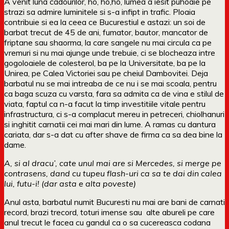
A venit luna cadourilor, ho, ho,ho, lumea a iesit puhoaie pe
strazi sa admire luminitele si s-a infipt in trafic. Ploaia
contribuie si ea la ceea ce Bucurestiul e astazi: un soi de
barbat trecut de 45 de ani, fumator, bautor, mancator de
friptane sau shaorma, la care sangele nu mai circula ca pe
vremuri si nu mai ajunge unde trebuie, ci se blocheaza intre
gogoloaiele de colesterol, ba pe la Universitate, ba pe la
Unirea, pe Calea Victoriei sau pe cheiul Dambovitei. Deja
barbatul nu se mai intreaba de ce nu i se mai scoala, pentru
ca baga scuza cu varsta, fara sa admita ca de vina e stilul de
viata, faptul ca n-a facut la timp investitiile vitale pentru
infrastructura, ci s-a complacut mereu in petreceri, chiolhanuri
si inghitit carnatii cei mai mari din lume. A ramas cu dantura
cariata, dar s-a dat cu after shave de firma ca sa dea bine la
dame.
A, si al dracu’, cate unul mai are si Mercedes, si merge pe
contrasens, dand cu tupeu flash-uri ca sa te dai din calea
lui, futu-i! (dar asta e alta poveste)
Anul asta, barbatul numit Bucuresti nu mai are bani de carnati
record, brazi trecord, toturi imense sau alte abureli pe care
anul trecut le facea cu gandul ca o sa cucereasca codana