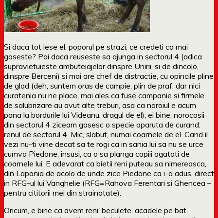
Si daca tot iese el, poporul pe strazi, ce credeti ca mai
gaseste? Pai daca reuseste sa ajunga in sectorul 4 (adica
supravietuieste ambuteiajelor dinspre Unirii, si de dincolo,
dinspre Berceni) si mai are chef de distractie, cu opincile pline
de glod (deh, suntem oras de campie, plin de praf, dar nici
curatenia nu ne place, mai ales ca fuse campanie si firmele
de salubrizare au avut alte treburi, asa ca noroiul e acum
pana la bordurile lui Videanu, dragul de el), ei bine, norocosii
din sectorul 4 ziceam gasesc o specie aparuta de curand:
renul de sectorul 4. Mic, slabut, numai coarnele de el. Cand il
vezi nu-ti vine decat sa te rogi ca in sania lui sa nu se urce
cumva Piedone, insusi, ca o sa planga copiii agatati de
coarnele lui. E adevarat ca bietii reni puteau sa nimereasca,
din Laponia de acolo de unde zice Piedone ca i-a adus, direct
in RFG-ul lui Vanghelie (RFG=Rahova Ferentari si Ghencea –
pentru cititorii mei din strainatate).
Oricum, e bine ca avem reni, beculete, acadele pe bat,