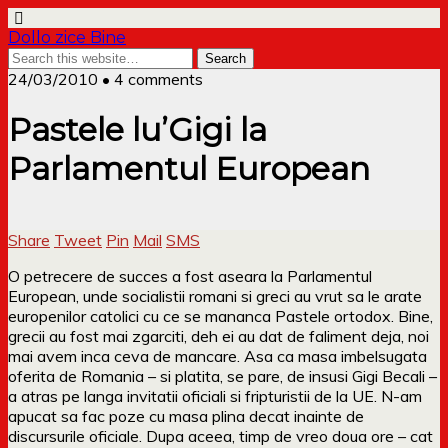
Dollo zice Bine
24/03/2010 • 4 comments
Pastele lu’Gigi la
Parlamentul European
Share
Tweet
Pin
Mail
SMS
O petrecere de succes a fost aseara la Parlamentul
European, unde socialistii romani si greci au vrut sa le arate
europenilor catolici cu ce se mananca Pastele ortodox. Bine,
grecii au fost mai zgarciti, deh ei au dat de faliment deja, noi
mai avem inca ceva de mancare. Asa ca masa imbelsugata
oferita de Romania – si platita, se pare, de insusi Gigi Becali –
a atras pe langa invitatii oficiali si fripturistii de la UE. N-am
apucat sa fac poze cu masa plina decat inainte de
discursurile oficiale. Dupa aceea, timp de vreo doua ore – cat