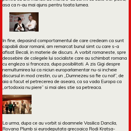
asa ca n-au mai ajuns pentru toata lumea.
In fine, depasind comportamentul de care credeam ca sunt
capabili doar romanii, am remarcat bunul simt cu care s-a
afisat Becali, in materie de discurs. A vorbit romaneste, spre
deosebire de colegele lui socialiste care au schimbat romana
cu engleza si franceza, dupa posibilitati. A zis Gigi despre
nemultumirea lui ca niciun europarlamentar nu-si incheie
discursul in mod crestin, cu un „Dumnezeu sa fie cu noi!”, de
aia a facut el petrecerea de aseara, ca sa vada Europa ca
„ortodoxia nu piere” si mai ales stie sa petreaca.
La urma, dupa ce au vorbit si doamnele Vasilica Dancila,
Rovana Plumb si eurodeputata grecoaica Rodi Kratsa-