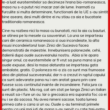
le-a luat eurotermitelor sa decimeze hrana bio-romaneasca,
masa nu s-a putut nici macar zari de lume. Inarmati cu
furculite si multa determinare, functionarii de la UE s-au simtit
bine aseara, desi multi dintre ei nu stiau ca aia e bucatarie
traditionala romaneasca.
Cine nu razbea nici la masa cu bunatati, nici la aia cu bauturi,
se atinea pe la mesele cu souveniruri. La una se imparteau
cani din ceramica romaneasca si oua incondeiate, la alta
insusi incondeietorul Ioan Zinici din Suceava facea
demonstratii de maiestrie. Innebunisera polonezele, cehii,
italienii dupa ouale suceveanului nostru. Abia si le apara
singur omul, ca eurotermitele ar fi vrut sa puna mana si pe
ouale expuse, desi la masa alaturata se imparteau gata
ambalate, gratis. O poloneza mi-a zis ca sunt mai frumoase
alea din platoul suceveanului, dar n-a crezut in ruptul capului
ca sunt adevarate pana nu i-am aratat gaura prin care
fusese scos continutul inainte de incondeiere. Fata jura ca
sunt din plastic. Ma rog, cat am stat pe langa Zinici un italian
a reusit sa-i fure un ou. Iar o grecoaica era suparata foc ca ei
nu i se da sacosa. Nu avea nimeni sacose, toata lumea
primea cate o cana si un ou. Ouale s-au terminat primele
pentru ca unii mai iuti de mana s-au servit cu cate trei-patru,