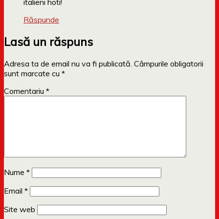
italieni hoti!
Răspunde
Lasă un răspuns
Adresa ta de email nu va fi publicată.
Câmpurile obligatorii
sunt marcate cu
*
Comentariu
*
Nume
*
Email
*
Site web