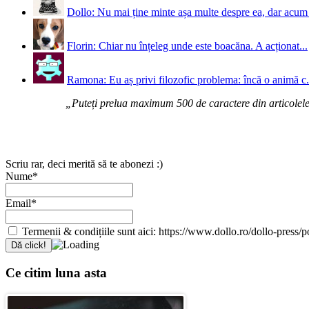
Dollo: Nu mai ține minte așa multe despre ea, dar acum 
Florin: Chiar nu înțeleg unde este boacăna. A acționat...
Ramona: Eu aș privi filozofic problema: încă o animă c.
„Puteți prelua maximum 500 de caractere din articolele d
Scriu rar, deci merită să te abonezi :)
Nume*
Email*
Termenii & condițiile sunt aici: https://www.dollo.ro/dollo-press/pol
Ce citim luna asta