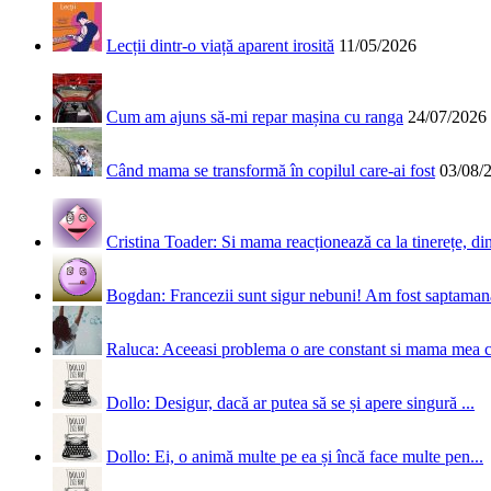
Lecții dintr-o viață aparent irosită
11/05/2026
Cum am ajuns să-mi repar mașina cu ranga
24/07/2026
Când mama se transformă în copilul care-ai fost
03/08/
Cristina Toader: Si mama reacționează ca la tinerețe, din
Bogdan: Francezii sunt sigur nebuni! Am fost saptamana 
Raluca: Aceeasi problema o are constant si mama mea 
Dollo: Desigur, dacă ar putea să se și apere singură ...
Dollo: Ei, o animă multe pe ea și încă face multe pen...