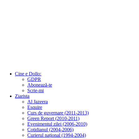
Cine e Dollo:
GDPR
Abonează-te
Scrie-mi
Ziarista
Al Jazeera
Esquire
Curs de guvernare (2011-2013)
Green Report (2010-2011)
Evenimentul zilei (2006-2010)
Cotidianul (2004-2006)
Curierul național (1994-2004)