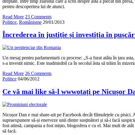
dreptate. Între timp ziaristul care a scris despre asta a plecat din presă
pentru descoperirea lui de atunci.
Read More
23 Comments
Politice
,
Românisme
29/01/2013
Încrederea în justiție și investiția în pușcăr
Un mesaj pentru parlamentarii cu procese: „S-a furat atâta în țara asta,
s-a investit nimic. Este inadmisibil ca în secolul ăsta să trăim în mizeri
Read More
26 Comments
Politice
04/06/2012
Ce vă mai like să-l wwwotați pe Nicușor D
Nicușor Dan e mai share-uit pe Facebook decât filmulețele cu pisici. A 
supraexpunere să-și enerveze unii dintre susținători și să-i facă suspicio
fost atinsă, campania a fost mișto, blogosfera e cu el. Mai mult de atâ
să facă.