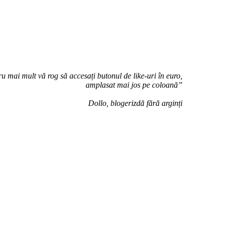
u mai mult vă rog să accesați butonul de like-uri în euro,
amplasat mai jos pe coloană”
Dollo, blogerizdă fără arginți