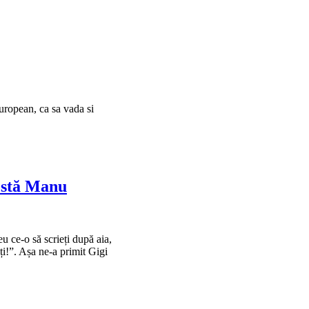
uropean, ca sa vada si
fostă Manu
 eu ce-o să scrieți după aia,
ați!”. Așa ne-a primit Gigi