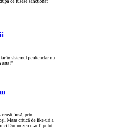
, după ce fusese sancționat
ii
 iar în sistemul penitenciar nu
a asta!”
an
reușit, însă, prin
și. Masa critică de like-uri a
t nici Dumnezeu n-ar fi putut