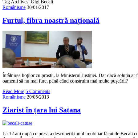
Tag Archives: Gigi Becali
Românisme
30/01/2017
Furtul, fibra noastră națională
Întâlnirea hoților cu proștii, la Ministerul Justiției. Dar dacă soluția a
oamenii să nu mai fure, până când construim mai multe pușcării?
Read More
5 Comments
Românisme
20/05/2013
Ziarist în țara lui Satana
La 12 ani după ce presa a descoperit tunul imobiliar făcut de Becali cu 