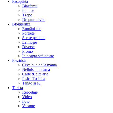
Pașoptista
Blasfemii
Politice
Tzepe
Drepturi civile
Bloggeritza
Românisme
Portrete
Scrise pe buda
La moșie
Diverse
Promo
În neagra străinătate
Plezirista
Ceva bun de la mama
Nelinisti de dama
Carte & alte arte
Pisica Toshiba
Tango și eu
Turista
Reportaje
Video
Foto
Vacante