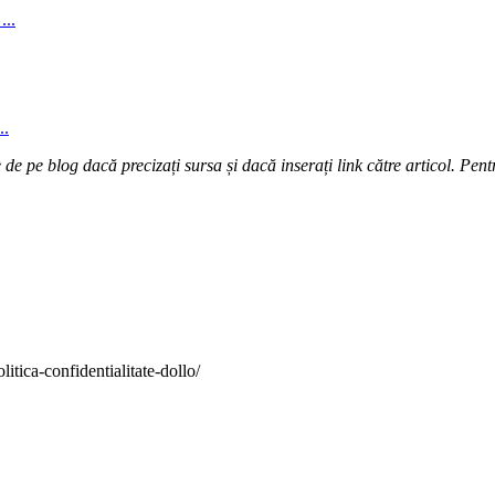
...
..
e pe blog dacă precizați sursa și dacă inserați link către articol. Pentr
itica-confidentialitate-dollo/