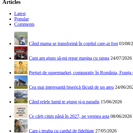
Articles
Latest
Popular
Comments
Când mama se transformă în copilul care-ai fost
03/08/
Cum am ajuns să-mi repar mașina cu ranga
24/07/2026
Prețuri de supermarket, comparativ în România, Franța
Cea mai interesantă biserică făcută de un ateu
24/06/20
Când relele lumii te ajung și-n paradis
15/06/2026
Ce cărți citim până în 2027, pe vremea asta
08/06/2026
Care-i treaba cu cardul de fidelitate
27/05/2026