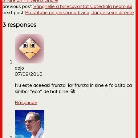
previous post
Vanghelie a binecuvantat Catedrala neamului
next post
Prostitutie pe persoana fizica, dar pe sexe diferite
3 responses
dojo
07/09/2010
Nu este aceeasi frunza. Iar frunza in sine e folosita ca
simbol "eco" de hat bine. 😀
Răspunde