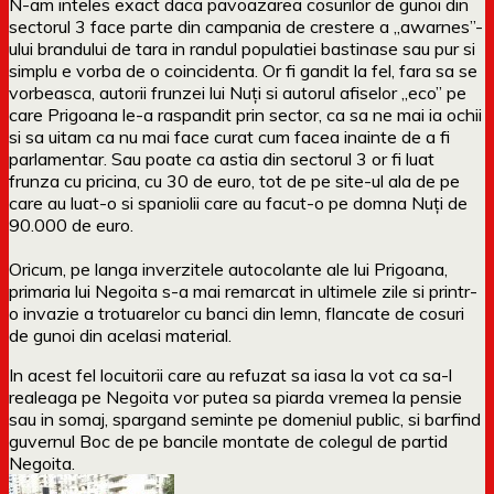
N-am inteles exact daca pavoazarea cosurilor de gunoi din
sectorul 3 face parte din campania de crestere a „awarnes”-
ului brandului de tara in randul populatiei bastinase sau pur si
simplu e vorba de o coincidenta. Or fi gandit la fel, fara sa se
vorbeasca, autorii frunzei lui Nuți si autorul afiselor „eco” pe
care Prigoana le-a raspandit prin sector, ca sa ne mai ia ochii
si sa uitam ca nu mai face curat cum facea inainte de a fi
parlamentar. Sau poate ca astia din sectorul 3 or fi luat
frunza cu pricina, cu 30 de euro, tot de pe site-ul ala de pe
care au luat-o si spaniolii care au facut-o pe domna Nuți de
90.000 de euro.
Oricum, pe langa inverzitele autocolante ale lui Prigoana,
primaria lui Negoita s-a mai remarcat in ultimele zile si printr-
o invazie a trotuarelor cu banci din lemn, flancate de cosuri
de gunoi din acelasi material.
In acest fel locuitorii care au refuzat sa iasa la vot ca sa-l
realeaga pe Negoita vor putea sa piarda vremea la pensie
sau in somaj, spargand seminte pe domeniul public, si barfind
guvernul Boc de pe bancile montate de colegul de partid
Negoita.