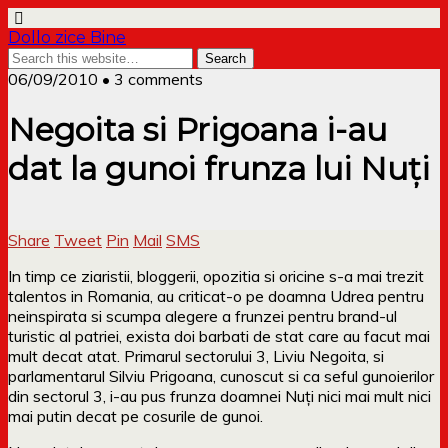
Dollo zice Bine
06/09/2010 • 3 comments
Negoita si Prigoana i-au
dat la gunoi frunza lui Nuți
Share
Tweet
Pin
Mail
SMS
In timp ce ziaristii, bloggerii, opozitia si oricine s-a mai trezit
talentos in Romania, au criticat-o pe doamna Udrea pentru
neinspirata si scumpa alegere a frunzei pentru brand-ul
turistic al patriei, exista doi barbati de stat care au facut mai
mult decat atat. Primarul sectorului 3, Liviu Negoita, si
parlamentarul Silviu Prigoana, cunoscut si ca seful gunoierilor
din sectorul 3, i-au pus frunza doamnei Nuți nici mai mult nici
mai putin decat pe cosurile de gunoi.