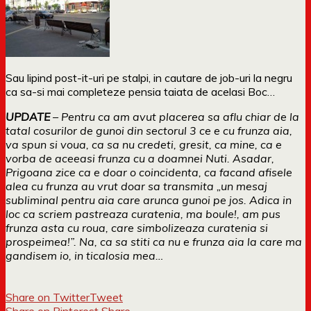
Sau lipind post-it-uri pe stalpi, in cautare de job-uri la negru
ca sa-si mai completeze pensia taiata de acelasi Boc…
UPDATE
– Pentru ca am avut placerea sa aflu chiar de la
tatal cosurilor de gunoi din sectorul 3 ce e cu frunza aia,
va spun si voua, ca sa nu credeti, gresit, ca mine, ca e
vorba de aceeasi frunza cu a doamnei Nuti. Asadar,
Prigoana zice ca e doar o coincidenta, ca facand afisele
alea cu frunza au vrut doar sa transmita „un mesaj
subliminal pentru aia care arunca gunoi pe jos. Adica in
loc ca scriem pastreaza curatenia, ma boule!, am pus
frunza asta cu roua, care simbolizeaza curatenia si
prospeimea!”. Na, ca sa stiti ca nu e frunza aia la care ma
gandisem io, in ticalosia mea…
Share on Twitter
Tweet
Share on Pinterest
Share