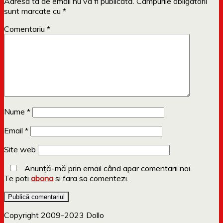
Adresa ta de email nu va fi publicată.
Câmpurile obligatorii
sunt marcate cu
*
Comentariu
*
Nume
*
Email
*
Site web
Anunță-mă prin email când apar comentarii noi.
Te poti
abona
si fara sa comentezi.
Copyright 2009-2023 Dollo