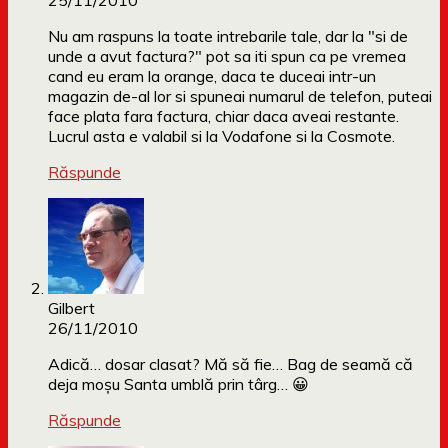
25/11/2010
Nu am raspuns la toate intrebarile tale, dar la "si de
unde a avut factura?" pot sa iti spun ca pe vremea
cand eu eram la orange, daca te duceai intr-un
magazin de-al lor si spuneai numarul de telefon, puteai
face plata fara factura, chiar daca aveai restante.
Lucrul asta e valabil si la Vodafone si la Cosmote.
Răspunde
Gilbert
26/11/2010
Adică… dosar clasat? Mă să fie… Bag de seamă că
deja moşu Santa umblă prin târg… 😀
Răspunde