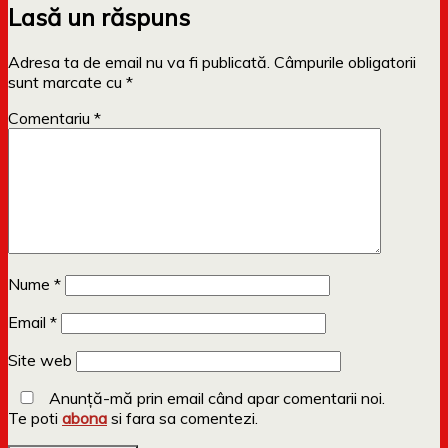
Lasă un răspuns
Adresa ta de email nu va fi publicată.
Câmpurile obligatorii
sunt marcate cu
*
Comentariu
*
Nume
*
Email
*
Site web
Anunță-mă prin email când apar comentarii noi.
Te poti
abona
si fara sa comentezi.