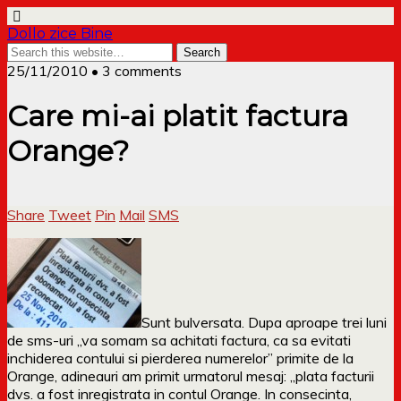
Dollo zice Bine
25/11/2010 • 3 comments
Care mi-ai platit factura
Orange?
Share
Tweet
Pin
Mail
SMS
Sunt bulversata. Dupa aproape trei luni
de sms-uri „va somam sa achitati factura, ca sa evitati
inchiderea contului si pierderea numerelor” primite de la
Orange, adineauri am primit urmatorul mesaj: „plata facturii
dvs. a fost inregistrata in contul Orange. In consecinta,