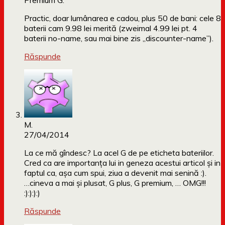
Premium G.
Practic, doar lumânarea e cadou, plus 50 de bani: cele 8
baterii cam 9.98 lei merită (zweimal 4.99 lei pt. 4
baterii no-name, sau mai bine zis „discounter-name”).
Răspunde
M.
27/04/2014
La ce mă gîndesc? La acel G de pe eticheta bateriilor.
Cred ca are importanţa lui in geneza acestui articol şi in
faptul ca, aşa cum spui, ziua a devenit mai senină :).
…cineva a mai şi plusat, G plus, G premium, … OMG!!!
:):):):)
Răspunde