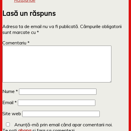
Răspunde
Lasă un răspuns
Adresa ta de email nu va fi publicată.
Câmpurile obligatorii
sunt marcate cu
*
Comentariu
*
Nume
*
Email
*
Site web
Anunță-mă prin email când apar comentarii noi.
Te poti
abona
si fara sa comentezi.