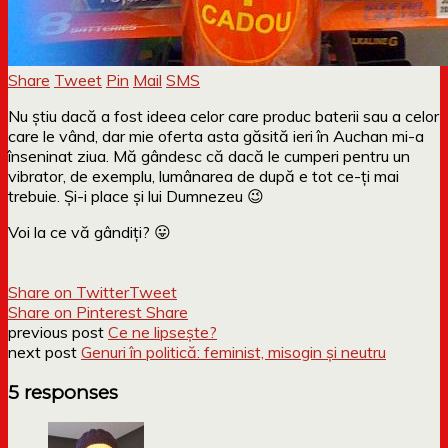
Share
Tweet
Pin
Mail
SMS
Nu știu dacă a fost ideea celor care produc baterii sau a celor
care le vând, dar mie oferta asta găsită ieri în Auchan mi-a
înseninat ziua. Mă gândesc că dacă le cumperi pentru un
vibrator, de exemplu, lumânarea de după e tot ce-ți mai
trebuie. Și-i place și lui Dumnezeu 😉
Voi la ce vă gândiți? 😛
Share on Twitter
Tweet
Share on Pinterest
Share
previous post
Ce ne lipsește?
next post
Genuri în politică: feminist, misogin și neutru
5 responses