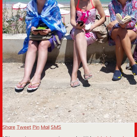
Share
Tweet
Pin
Mail
SMS