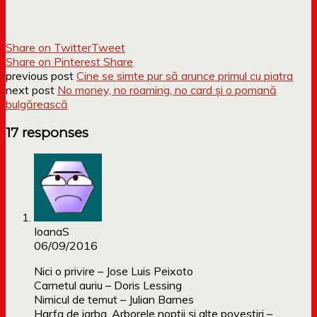
Share on Twitter
Tweet
Share on Pinterest
Share
previous post
Cine se simte pur să arunce primul cu piatra
next post
No money, no roaming, no card și o pomană
bulgărească
17 responses
IoanaS
06/09/2016
Nici o privire – Jose Luis Peixoto
Carnetul auriu – Doris Lessing
Nimicul de temut – Julian Barnes
Harfa de iarba. Arborele noptii și alte povestiri –