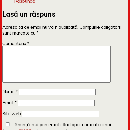
Răspunde
Lasă un răspuns
Adresa ta de email nu va fi publicată.
Câmpurile obligatorii
sunt marcate cu
*
Comentariu
*
Nume
*
Email
*
Site web
Anunță-mă prin email când apar comentarii noi.