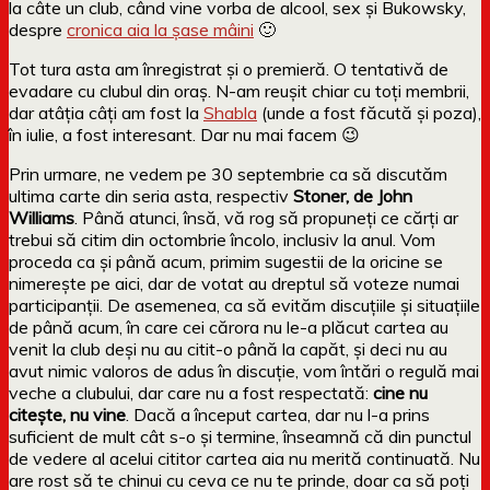
la câte un club, când vine vorba de alcool, sex și Bukowsky,
despre
cronica aia la șase mâini
🙂
Tot tura asta am înregistrat și o premieră. O tentativă de
evadare cu clubul din oraș. N-am reușit chiar cu toți membrii,
dar atâția câți am fost la
Shabla
(unde a fost făcută și poza),
în iulie, a fost interesant. Dar nu mai facem 😉
Prin urmare, ne vedem pe 30 septembrie ca să discutăm
ultima carte din seria asta, respectiv
Stoner, de John
Williams
. Până atunci, însă, vă rog să propuneți ce cărți ar
trebui să citim din octombrie încolo, inclusiv la anul. Vom
proceda ca și până acum, primim sugestii de la oricine se
nimerește pe aici, dar de votat au dreptul să voteze numai
participanții. De asemenea, ca să evităm discuțiile și situațiile
de până acum, în care cei cărora nu le-a plăcut cartea au
venit la club deși nu au citit-o până la capăt, și deci nu au
avut nimic valoros de adus în discuție, vom întări o regulă mai
veche a clubului, dar care nu a fost respectată:
cine nu
citește, nu vine
. Dacă a început cartea, dar nu l-a prins
suficient de mult cât s-o și termine, înseamnă că din punctul
de vedere al acelui cititor cartea aia nu merită continuată. Nu
are rost să te chinui cu ceva ce nu te prinde, doar ca să poți