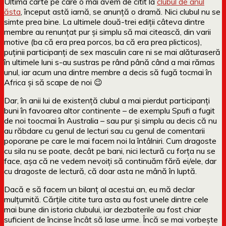
Ultima carte pe care o mai avem de citit la
clubul de anul
ăsta
, început astă iarnă, se anunță o dramă. Nici clubul nu se
simte prea bine. La ultimele două-trei ediții câteva dintre
membre au renunțat pur și simplu să mai citească, din varii
motive (ba că era prea porcos, ba că era prea plicticos),
puținii participanți de sex masculin care ni se mai alăturaseră
în ultimele luni s-au sustras pe rând până când a mai rămas
unul, iar acum una dintre membre a decis să fugă tocmai în
Africa și să scape de noi 😉
Dar, în anii lui de existență clubul a mai pierdut participanți
buni în favoarea altor continente – de exemplu Spufi a fugit
de noi toocmai în Australia – sau pur și simplu au decis că nu
au răbdare cu genul de lecturi sau cu genul de comentarii
poporane pe care le mai facem noi la întâlniri. Cum dragoste
cu sila nu se poate, decât pe bani, nici lectură cu forța nu se
face, așa că ne vedem nevoiți să continuăm fără ei/ele, dar
cu dragoste de lectură, că doar asta ne mână în luptă.
Dacă e să facem un bilanț al acestui an, eu mă declar
mulțumită. Cărțile citite tura asta au fost unele dintre cele
mai bune din istoria clubului, iar dezbaterile au fost chiar
suficient de încinse încât să lase urme. Încă se mai vorbește