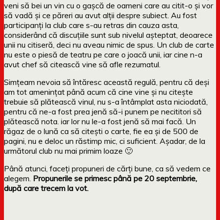
veni să bei un vin cu o gașcă de oameni care au citit-o și vor
să vadă și ce păreri au avut alții despre subiect. Au fost
participanți la club care s-au retras din cauza asta,
considerând că discuțiile sunt sub nivelul așteptat, deoarece
unii nu citiseră, deci nu aveau nimic de spus. Un club de carte
nu este o piesă de teatru pe care o joacă unii, iar cine n-a
avut chef să citească vine să afle rezumatul.
Simțeam nevoia să întăresc această regulă, pentru că deși
am tot amenințat până acum că cine vine și nu citește
trebuie să plătească vinul, nu s-a întâmplat asta niciodată,
pentru că ne-a fost prea jenă să-i punem pe necititori să
plătească nota. iar lor nu le-a fost jenă să mai facă. Un
răgaz de o lună ca să citești o carte, fie ea și de 500 de
pagini, nu e deloc un răstimp mic, ci suficient. Așadar, de la
următorul club nu mai primim loaze 🙂
Până atunci, faceți propuneri de cărți bune, ca să vedem ce
alegem.
Propunerile se primesc până pe 20 septembrie,
după care trecem la vot.