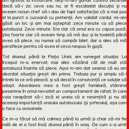
dacă să-i zic ceva sau nu, ar fi escaladat discuția și nu
aveam niciun chef să-i dau de fapt satisfacția că a mai pus
el la punct o cucoană cu pretenții. Am validat cardul, mi-am
găsit un loc și am mai așteptat zece minute ca să plece
autobuzul. Zece minute. Era clar că omul era cu capsa pusă,
știa foarte clar că aveam timp să mă duc și la toaletă până
avea să plece, nu numai să cumpăr bilet, dar a ales să mă
persifleze pentru că avea el ceva nespus în gușă.
Tot drumul, până la Piața Unirii, am rumegat situația. La
început m-a enervat, mai ales văzând cât de mult stă
autobuzul înainte să plece. Apoi m-am dat seama că eu am
abordat situația greșit din prima. Trebuia pur și simplu să-l
întreb la ce oră pleacă, și să decid în consecință ce soluție să
adopt. Abordarea mea a fost greșit familiară, stârnind
pesemne în omul nevorbit un comportament de rahat, în care
voia neapărat să-i zică el uneia că e nesimțită și nu dă
aceeași importanță orarului autobuzului (și șoferului), așa cum
o face cu avioanele.
Ce m-a făcut să mă calmez până la urmă și chiar să-mi fie
milă de el a fost însă drumul până în oraș. De cum s-a urnit