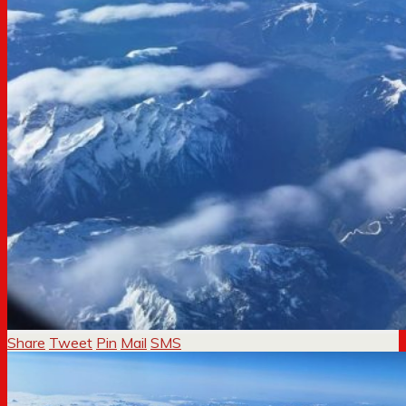
Share
Tweet
Pin
Mail
SMS