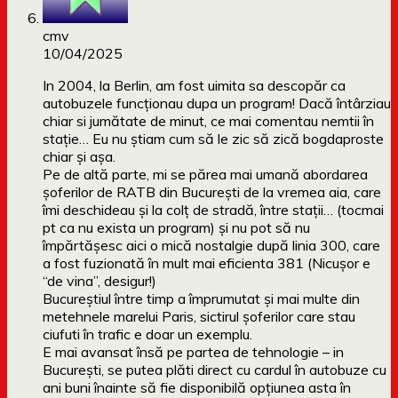
cmv
10/04/2025
In 2004, la Berlin, am fost uimita sa descopăr ca
autobuzele funcționau dupa un program! Dacă întârziau
chiar si jumătate de minut, ce mai comentau nemtii în
stație… Eu nu știam cum să le zic să zică bogdaproste
chiar și așa.
Pe de altă parte, mi se părea mai umană abordarea
șoferilor de RATB din București de la vremea aia, care
îmi deschideau și la colț de stradă, între stații… (tocmai
pt ca nu exista un program) și nu pot să nu
împărtășesc aici o mică nostalgie după linia 300, care
a fost fuzionată în mult mai eficienta 381 (Nicușor e
“de vina”, desigur!)
Bucureștiul între timp a împrumutat și mai multe din
metehnele marelui Paris, sictirul șoferilor care stau
ciufuti în trafic e doar un exemplu.
E mai avansat însă pe partea de tehnologie – in
București, se putea plăti direct cu cardul în autobuze cu
ani buni înainte să fie disponibilă opțiunea asta în