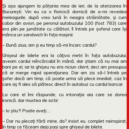
Și așa ajungem la pățania mea de ieri, de la aterizarea în
București. Vin eu ca o floricică dornică de a-mi revedea
meleagurile, după vreo lună în neagra străinătate, și cum
cobor din avion, pe peronul autobuzului 100 (fost 783) care
era plin pe jumătate cu călători, îl întreb pe șoferul care își
mânca un sandwich în fața mașinii:
– Bună ziua, am și eu timp să-mi încarc cardul?
Ghișeul de bilete era la câțiva metri în fața autobuzului,
aveam cardul reîncărcabil în mână, dar știam că nu mai am
bani pe el, iar la ghișeu nu era niciun client, deci am presupus
că ar merge rapid operațiunea. Dar am zis să-l întreb pe
șofer dacă am timp, că poate urma să plece imediat, caz în
care aș fi ales să plătesc direct în autobuz cu cardul bancar.
La care el îmi răspunde, cu intonația aia care se dorea
ironică, dar mustea de sictir:
– Io știu?! Poate aveți….
– Dar nu plecați fără mine, da? insist eu, complet neinspirat,
în timp ce făceam deja pași spre ghișeul de bilete.