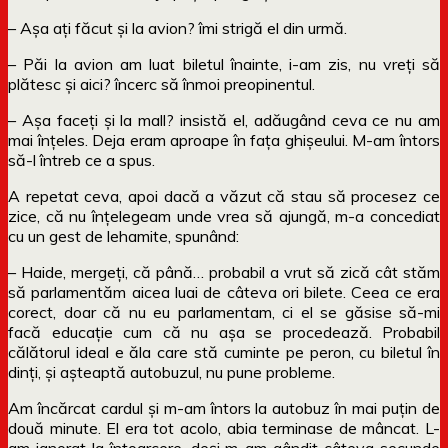
– Așa ați făcut și la avion? îmi strigă el din urmă.
– Păi la avion am luat biletul înainte, i-am zis, nu vreți să
plătesc și aici? încerc să înmoi preopinentul.
– Așa faceți și la mall? insistă el, adăugând ceva ce nu am
mai înțeles. Deja eram aproape în fața ghișeului. M-am întors
să-l întreb ce a spus.
A repetat ceva, apoi dacă a văzut că stau să procesez ce
zice, că nu înțelegeam unde vrea să ajungă, m-a concediat
cu un gest de lehamite, spunând:
– Haide, mergeți, că până… probabil a vrut să zică cât stăm
să parlamentăm aicea luai de câteva ori bilete. Ceea ce era
corect, doar că nu eu parlamentam, ci el se găsise să-mi
facă educație cum că nu așa se procedează. Probabil
călătorul ideal e ăla care stă cuminte pe peron, cu biletul în
dinți, și așteaptă autobuzul, nu pune probleme.
Am încărcat cardul și m-am întors la autobuz în mai puțin de
două minute. El era tot acolo, abia terminase de mâncat. L-
am ignorat la întoarcere, deși m-am gândit câteva secunde