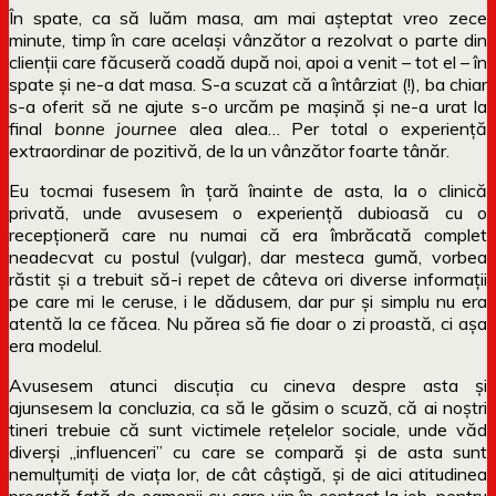
În spate, ca să luăm masa, am mai așteptat vreo zece
minute, timp în care același vânzător a rezolvat o parte din
clienții care făcuseră coadă după noi, apoi a venit – tot el – în
spate și ne-a dat masa. S-a scuzat că a întârziat (!), ba chiar
s-a oferit să ne ajute s-o urcăm pe mașină și ne-a urat la
final
bonne journee
alea alea… Per total o experiență
extraordinar de pozitivă, de la un vânzător foarte tânăr.
Eu tocmai fusesem în țară înainte de asta, la o clinică
privată, unde avusesem o experiență dubioasă cu o
recepționeră care nu numai că era îmbrăcată complet
neadecvat cu postul (vulgar), dar mesteca gumă, vorbea
răstit și a trebuit să-i repet de câteva ori diverse informații
pe care mi le ceruse, i le dădusem, dar pur și simplu nu era
atentă la ce făcea. Nu părea să fie doar o zi proastă, ci așa
era modelul.
Avusesem atunci discuția cu cineva despre asta și
ajunsesem la concluzia, ca să le găsim o scuză, că ai noștri
tineri trebuie că sunt victimele rețelelor sociale, unde văd
diverși „influenceri” cu care se compară și de asta sunt
nemulțumiți de viața lor, de cât câștigă, și de aici atitudinea
proastă față de oamenii cu care vin în contact la job, pentru