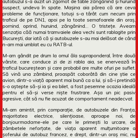
autobuzul s-a auzit un zgomot de table zăngănind și huruind
suspect, undeva în spate. Mașina aia părea că are ceva
probleme de funcționare, totuși s-a târât cum necum prin
traficul de pe DN1, apoi pe la toate semafoarele din oraș,
pornind, oprind, huruind, zăngănind… O tristețe. Aveam
senzația căă numai tramvaiele alea vechi sunt rablagite prin
București, dar iată că și autobuzele s-au mai delăsat de când
n-am mai umblat eu cu RATB-ul.
M-am gândit pe drum la omul ăla supraponderal, între două
vârste, care conduce zi de zi rabla aia, se enervează în
traficul bucureștean și care probabil are multe ofuri pe suflet.
Să vină una zâmbind, proaspăt coborâtă din cine știe ce
avion, dintr-o viață aparent mai bună ca a lui, și să-i pretindă
s-o aștepte să-și ia și ea bilet, a fost pesemne ocazia ideală
pentru el să-și verse niște frustrare. Așa un pic pasiv
agresive, cât să nu fie acuzat de comportament neadecvat.
Mi-am amintit, prin comparație, de autobuzele din Franța,
majoritatea electrice, silențioase, aproape noi, de
bonjourmadame
-ele pe care le primești la urcare, de
zâmbetele neforțate, de viața aparent mulțumitoare a
șoferului de autobuz francez, e drept, dintr-un oraș mic, nu