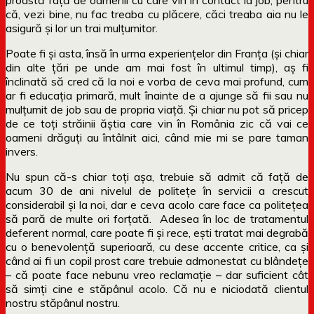
că, vezi bine, nu fac treaba cu plăcere, căci treaba aia nu le
asigură și lor un trai mulțumitor.
Poate fi și asta, însă în urma experiențelor din Franța (și chiar
din alte țări pe unde am mai fost în ultimul timp), aș fi
înclinată să cred că la noi e vorba de ceva mai profund, cum
ar fi educația primară, mult înainte de a ajunge să fii sau nu
mulțumit de job sau de propria viață. Și chiar nu pot să pricep
de ce toți străinii ăștia care vin în România zic că vai ce
oameni drăguți au întâlnit aici, când mie mi se pare taman
invers.
Nu spun că-s chiar toți așa, trebuie să admit că față de
acum 30 de ani nivelul de politețe în servicii a crescut
considerabil și la noi, dar e ceva acolo care face ca politețea
să pară de multe ori forțată. Adesea în loc de tratamentul
deferent normal, care poate fi și rece, ești tratat mai degrabă
cu o benevolență superioară, cu dese accente critice, ca și
când ai fi un copil prost care trebuie admonestat cu blândețe
– că poate face nebunu vreo reclamație – dar suficient cât
să simți cine e stăpânul acolo. Că nu e niciodată clientul
nostru stăpânul nostru.