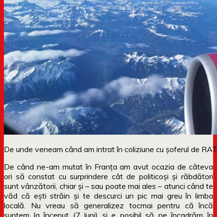
De unde veneam când am intrat în coliziune cu șoferul de RA
De când ne-am mutat în Franța am avut ocazia de câteva
ori să constat cu surprindere cât de politicoși și răbdători
sunt vânzătorii, chiar și – sau poate mai ales – atunci când te
văd că ești străin și te descurci un pic mai greu în limba
locală. Nu vreau să generalizez tocmai pentru că încă
suntem la început (7 luni) și e posibil să ne încadrăm în