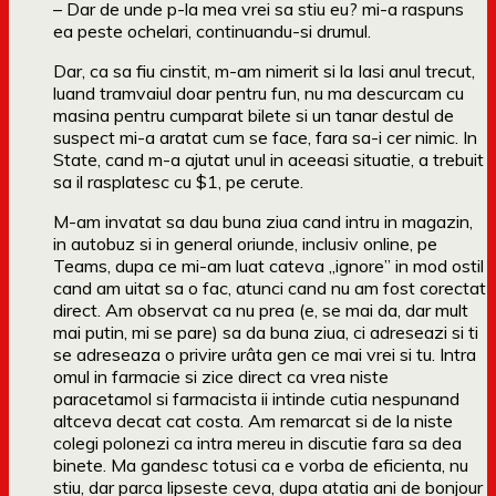
– Dar de unde p-la mea vrei sa stiu eu? mi-a raspuns
ea peste ochelari, continuandu-si drumul.
Dar, ca sa fiu cinstit, m-am nimerit si la Iasi anul trecut,
luand tramvaiul doar pentru fun, nu ma descurcam cu
masina pentru cumparat bilete si un tanar destul de
suspect mi-a aratat cum se face, fara sa-i cer nimic. In
State, cand m-a ajutat unul in aceeasi situatie, a trebuit
sa il rasplatesc cu $1, pe cerute.
M-am invatat sa dau buna ziua cand intru in magazin,
in autobuz si in general oriunde, inclusiv online, pe
Teams, dupa ce mi-am luat cateva „ignore” in mod ostil
cand am uitat sa o fac, atunci cand nu am fost corectat
direct. Am observat ca nu prea (e, se mai da, dar mult
mai putin, mi se pare) sa da buna ziua, ci adreseazi si ti
se adreseaza o privire urâta gen ce mai vrei si tu. Intra
omul in farmacie si zice direct ca vrea niste
paracetamol si farmacista ii intinde cutia nespunand
altceva decat cat costa. Am remarcat si de la niste
colegi polonezi ca intra mereu in discutie fara sa dea
binete. Ma gandesc totusi ca e vorba de eficienta, nu
stiu, dar parca lipseste ceva, dupa atatia ani de bonjour