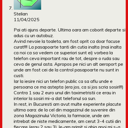
Stelian
11/04/2025
Pai ati ajuns departe. Ultima oara am coborit departe si
adus cu un autobuz.
Avind nevoie la toaleta, am fost oprit ca doar facuse
curat!!!! La pasapoarte tanti din cutia inalta (mai inalta
ca noi ca sa vedem ce superiori sunt ei) vorbea la
telefon ceva important rau de tot, despre o ruda sau
ceva de genul asta. Apropos pe nici un alt aeroport pe
unde am fost cei de la control pasapoarte nu sunt in
custi.
Iar la iesire nici un telefon public ca sa aflu unde e
persoana ce ma astepta (era jos, ca si jos scria sosiri!!!)
Contra 1 sau 2 euro unul din taximetristii ce erau in
interior la sosiri mi-a dat telefonul sa sun.
In rest, in Bucuresti am avut multe experiente placute
ultima oara: de la cel din magazinul de suvenire din
zona Magazinului Victoria, la farmacie, unde am
intrebat de niste medicamente, am cerut 3-4 cutii din
fiecare (erau 2 sau 3), le-am primit si abia apoi mi s-a