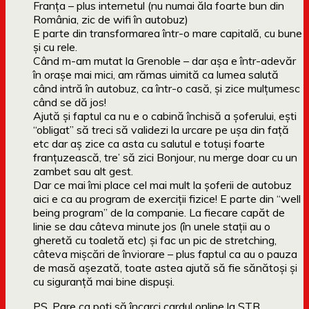
Franța – plus internetul (nu numai ăla foarte bun din
România, zic de wifi în autobuz)
E parte din transformarea într-o mare capitală, cu bune
și cu rele.
Când m-am mutat la Grenoble – dar așa e într-adevăr
în orașe mai mici, am rămas uimită ca lumea salută
când intră în autobuz, ca într-o casă, și zice mulțumesc
când se dă jos!
Ajută și faptul ca nu e o cabină închisă a șoferului, ești
“obligat” să treci să validezi la urcare pe ușa din față
etc dar aș zice ca asta cu salutul e totuși foarte
franțuzească, tre’ să zici Bonjour, nu merge doar cu un
zambet sau alt gest.
Dar ce mai îmi place cel mai mult la șoferii de autobuz
aici e ca au program de exerciții fizice! E parte din “well
being program” de la companie. La fiecare capăt de
linie se dau câteva minute jos (în unele stații au o
gheretă cu toaletă etc) și fac un pic de stretching,
câteva mișcări de înviorare – plus faptul ca au o pauza
de masă așezată, toate astea ajută să fie sănătoși și
cu siguranță mai bine dispuși.
PS. Pare ca poți să încarci cardul online la STB