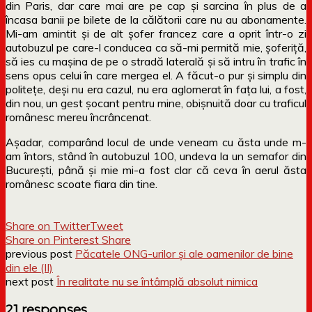
din Paris, dar care mai are pe cap și sarcina în plus de a
încasa banii pe bilete de la călătorii care nu au abonamente.
Mi-am amintit și de alt șofer francez care a oprit într-o zi
autobuzul pe care-l conducea ca să-mi permită mie, șoferiță,
să ies cu mașina de pe o stradă laterală și să intru în trafic în
sens opus celui în care mergea el. A făcut-o pur și simplu din
politețe, deși nu era cazul, nu era aglomerat în fața lui, a fost,
din nou, un gest șocant pentru mine, obișnuită doar cu traficul
românesc mereu încrâncenat.
Așadar, comparând locul de unde veneam cu ăsta unde m-
am întors, stând în autobuzul 100, undeva la un semafor din
București, până și mie mi-a fost clar că ceva în aerul ăsta
românesc scoate fiara din tine.
Share on Twitter
Tweet
Share on Pinterest
Share
previous post
Păcatele ONG-urilor și ale oamenilor de bine
din ele (II)
next post
În realitate nu se întâmplă absolut nimica
21 responses