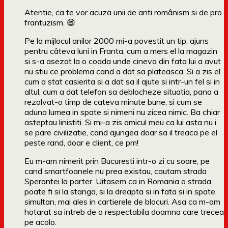
Atentie, ca te vor acuza unii de anti românism si de pro
frantuzism. 😄
Pe la mijlocul anilor 2000 mi-a povestit un tip, ajuns
pentru câteva luni in Franta, cum a mers el la magazin
si s-a asezat la o coada unde cineva din fata lui a avut
nu stiu ce problema cand a dat sa plateasca. Si a zis el
cum a stat casierita si a dat sa il ajute si intr-un fel si in
altul, cum a dat telefon sa deblocheze situatia, pana a
rezolvat-o timp de cateva minute bune, si cum se
aduna lumea in spate si nimeni nu zicea nimic. Ba chiar
asteptau linistiti. Si mi-a zis amicul meu ca lui asta nu i
se pare civilizatie, cand ajungea doar sa il treaca pe el
peste rand, doar e client, ce pm!
Eu m-am nimerit prin Bucuresti intr-o zi cu soare, pe
cand smartfoanele nu prea existau, cautam strada
Sperantei la parter. Uitasem ca in Romania o strada
poate fi si la stanga, si la dreapta si in fata si in spate,
simultan, mai ales in cartierele de blocuri. Asa ca m-am
hotarat sa intreb de o respectabila doamna care trecea
pe acolo.