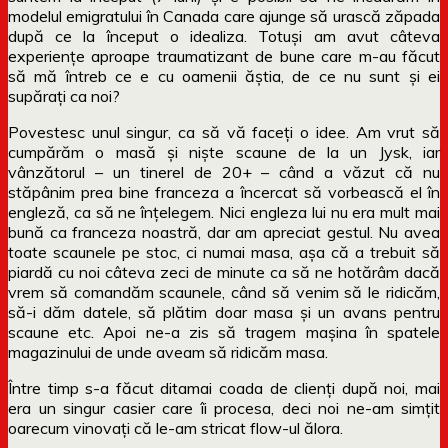
modelul emigratului în Canada care ajunge să urască zăpada
după ce la început o idealiza. Totuși am avut câteva
experiențe aproape traumatizant de bune care m-au făcut
să mă întreb ce e cu oamenii ăștia, de ce nu sunt și ei
supărați ca noi?
Povestesc unul singur, ca să vă faceți o idee. Am vrut să
cumpărăm o masă și niște scaune de la un Jysk, iar
vânzătorul – un tinerel de 20+ – când a văzut că nu
stăpânim prea bine franceza a încercat să vorbească el în
engleză, ca să ne înțelegem. Nici engleza lui nu era mult mai
bună ca franceza noastră, dar am apreciat gestul. Nu avea
toate scaunele pe stoc, ci numai masa, așa că a trebuit să
piardă cu noi câteva zeci de minute ca să ne hotărâm dacă
vrem să comandăm scaunele, când să venim să le ridicăm,
să-i dăm datele, să plătim doar masa și un avans pentru
scaune etc. Apoi ne-a zis să tragem mașina în spatele
magazinului de unde aveam să ridicăm masa.
Între timp s-a făcut ditamai coada de clienți după noi, mai
era un singur casier care îi procesa, deci noi ne-am simțit
oarecum vinovați că le-am stricat flow-ul ălora.