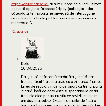
https://online.stbsa.ro/
, deși recunosc ca nu am utilizat
această opțiune, folosesc 24pay (aplicația) – dar
câteodată tehnologia ne privează de interacțiune
umană și de articole pe blog, deci a se consuma cu
moderație 🙂
Răspunde
Dollo
10/04/2025
Da, știu că se încarcă cardul ăla și
onlai
, dar
trebuie făcută treaba asta cu o zi, parcă, înainte.
Iar eu de regulă vin de la aeroport cu trenul până
la gară, însă de data asta suspendaseră ăștia
trenurile alea pentru nu știu ce revizii, de aia m-
am dus la autobuz. Oricum, da, prilej de încă o
bârfă pe blog, ceea ce amenință să treacă drept