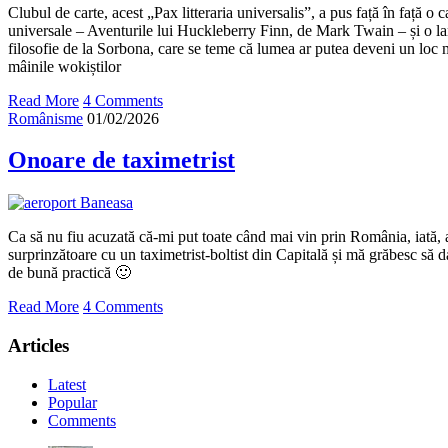
Clubul de carte, acest „Pax litteraria universalis”, a pus față în față o c
universale – Aventurile lui Huckleberry Finn, de Mark Twain – și o la
filosofie de la Sorbona, care se teme că lumea ar putea deveni un loc 
mâinile wokiștilor
Read More
4 Comments
Românisme
01/02/2026
Onoare de taximetrist
Ca să nu fiu acuzată că-mi put toate când mai vin prin România, iată, 
surprinzătoare cu un taximetrist-boltist din Capitală și mă grăbesc să
de bună practică 🙂
Read More
4 Comments
Articles
Latest
Popular
Comments