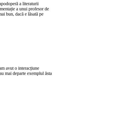
apodoperă a literaturii
mentație a unui profesor de
mai bun, dacă e lăsată pe
am avut o interacțiune
 dau mai departe exemplul ăsta