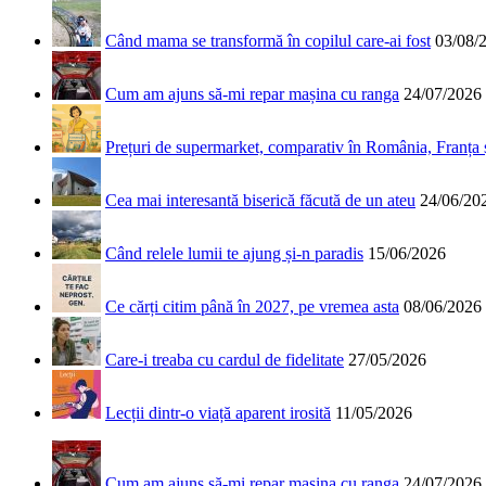
Când mama se transformă în copilul care-ai fost
03/08/
Cum am ajuns să-mi repar mașina cu ranga
24/07/2026
Prețuri de supermarket, comparativ în România, Franța
Cea mai interesantă biserică făcută de un ateu
24/06/20
Când relele lumii te ajung și-n paradis
15/06/2026
Ce cărți citim până în 2027, pe vremea asta
08/06/2026
Care-i treaba cu cardul de fidelitate
27/05/2026
Lecții dintr-o viață aparent irosită
11/05/2026
Cum am ajuns să-mi repar mașina cu ranga
24/07/2026