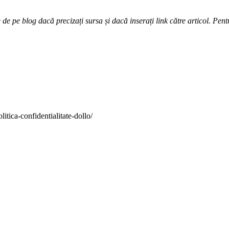
e pe blog dacă precizați sursa și dacă inserați link către articol. Pentr
itica-confidentialitate-dollo/