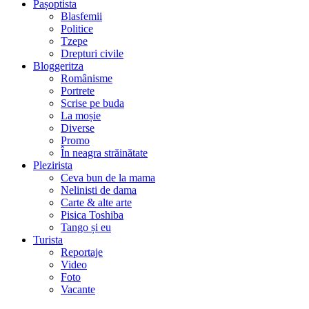
Pașoptista
Blasfemii
Politice
Tzepe
Drepturi civile
Bloggeritza
Românisme
Portrete
Scrise pe buda
La moșie
Diverse
Promo
În neagra străinătate
Plezirista
Ceva bun de la mama
Nelinisti de dama
Carte & alte arte
Pisica Toshiba
Tango și eu
Turista
Reportaje
Video
Foto
Vacante