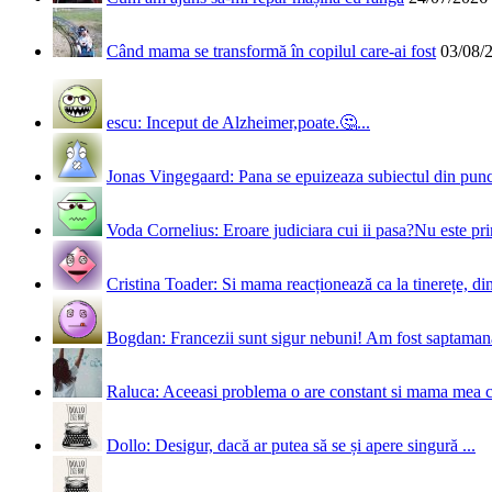
Când mama se transformă în copilul care-ai fost
03/08/
escu: Inceput de Alzheimer,poate.🤔...
Jonas Vingegaard: Pana se epuizeaza subiectul din punct
Voda Cornelius: Eroare judiciara cui ii pasa?Nu este prim
Cristina Toader: Si mama reacționează ca la tinerețe, din
Bogdan: Francezii sunt sigur nebuni! Am fost saptamana 
Raluca: Aceeasi problema o are constant si mama mea 
Dollo: Desigur, dacă ar putea să se și apere singură ...