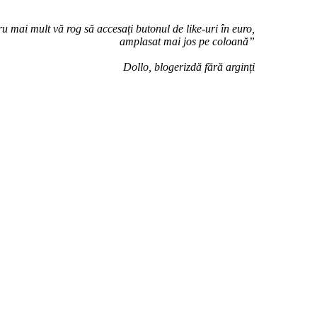
u mai mult vă rog să accesați butonul de like-uri în euro,
amplasat mai jos pe coloană”
Dollo, blogerizdă fără arginți