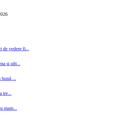
2026
 de vedere fi...
a si ulti...
 bună ...
tre...
cu mam...