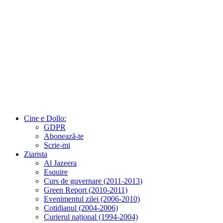
Cine e Dollo:
GDPR
Abonează-te
Scrie-mi
Ziarista
Al Jazeera
Esquire
Curs de guvernare (2011-2013)
Green Report (2010-2011)
Evenimentul zilei (2006-2010)
Cotidianul (2004-2006)
Curierul național (1994-2004)