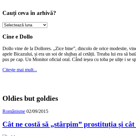
Cauți ceva în arhivă?
Cauți
ceva
în
Cine e Dollo
arhivă?
Dollo vine de la Dollores. „Zice bine”, dincolo de orice modestie, vin
apele Bicazului, și era un soi de slujbaș al cetății. Treaba lui era să ba
pus pe cap. Un Monitor oficial oral. Când ieșea cu toba pe ulițe i se s
Citește mai mult...
Oldies but goldies
Românisme
02/09/2015
Cât ne costă să „stârpim” prostituția și câ