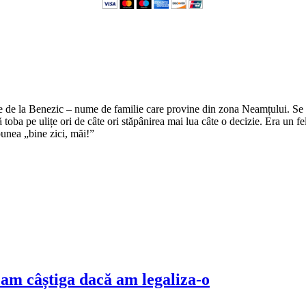
e de la Benezic – nume de familie care provine din zona Neamțului. Se zi
tă toba pe ulițe ori de câte ori stăpânirea mai lua câte o decizie. Era un f
punea „bine zici, măi!”
t am câștiga dacă am legaliza-o