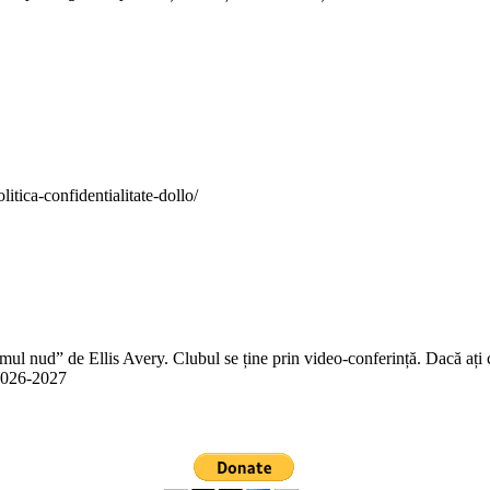
itica-confidentialitate-dollo/
 nud” de Ellis Avery. Clubul se ține prin video-conferință. Dacă ați citit
n 2026-2027