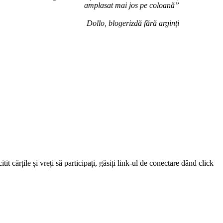
amplasat mai jos pe coloană”
Dollo, blogerizdă fără arginți
 cărțile și vreți să participați, găsiți link-ul de conectare dând click