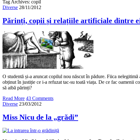
Tag Archives: copil
Diverse
28/11/2012
Părinți, copii și relațiile artificiale dintre e
O studentă și-a aruncat copilul nou născut în pădure. Fiica nelegitimă
obținut în justiție ce i-a refuzat tac-su toată viața. De ce fac oamenii co
să aibă părinți?
Read More
43 Comments
Diverse
23/03/2012
Miss Nicu de la „grădi”