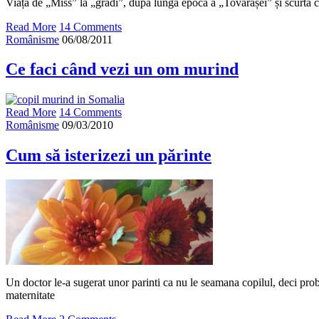
Viața de „Miss” la „grădi”, după lunga epocă a „Tovarășei” și scurta
Read More
14 Comments
Românisme
06/08/2011
Ce faci când vezi un om murind
Read More
14 Comments
Românisme
09/03/2010
Cum să isterizezi un părinte
Un doctor le-a sugerat unor parinti ca nu le seamana copilul, deci prob
maternitate