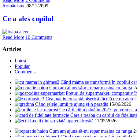
Read More
2 Comments
Românisme
08/11/2009
Ce a ales copilul
Read More
10 Comments
Articles
Latest
Popular
Comments
Când mama se transformă în copilul care
Cum am ajuns să-mi repar mașina cu ranga
2
Prețuri de supermarket, comparativ 
Cea mai interesantă biserică făcută de un ateu
2
Când relele lumii te ajung și-n paradis
15/06/2026
Ce cărți citim până în 2027, pe vremea a
Care-i treaba cu cardul de fidelitat
Lecții dintr-o viață aparent irosită
11/05/2026
Cum am ajuns să-mi repar mașina cu ranga
2
Când mama se transformă în copilul care