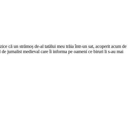
ce că un strămoș de-al tatălui meu trăia într-un sat, acoperit acum de
el de jurnalist medieval care îi informa pe oameni ce biruri li s-au mai