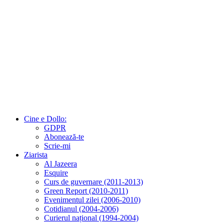
Cine e Dollo:
GDPR
Abonează-te
Scrie-mi
Ziarista
Al Jazeera
Esquire
Curs de guvernare (2011-2013)
Green Report (2010-2011)
Evenimentul zilei (2006-2010)
Cotidianul (2004-2006)
Curierul național (1994-2004)