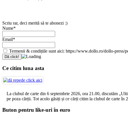
Scriu rar, deci merită să te abonezi :)
Nume*
Email*
Termenii & condițiile sunt aici: https://www.dollo.ro/dollo-press/pol
Ce citim luna asta
La clubul de carte din 6 septembrie 2026, ora 21.00, discutăm „Ultimul
pe poza cărții. Tot acolo găsiți și ce cărți citim la clubul de carte î
Buton pentru like-uri în euro