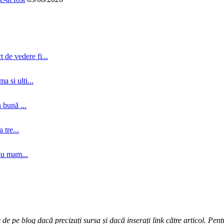
 de vedere fi...
a si ulti...
 bună ...
tre...
cu mam...
e pe blog dacă precizați sursa și dacă inserați link către articol. Pentr