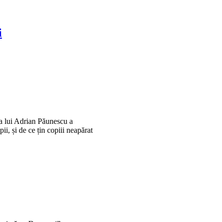
i
 a lui Adrian Păunescu a
pii, și de ce țin copiii neapărat