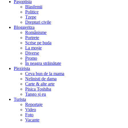
Pașoptista
Blasfemii
Politice
Tzepe
Drepturi civile
Bloggeritza
Românisme
Portrete
Scrise pe buda
La moșie
Diverse
Promo
În neagra străinătate
Plezirista
Ceva bun de la mama
Nelinisti de dama
Carte & alte arte
Pisica Toshiba
Tango și eu
Turista
Reportaje
Video
Foto
Vacante