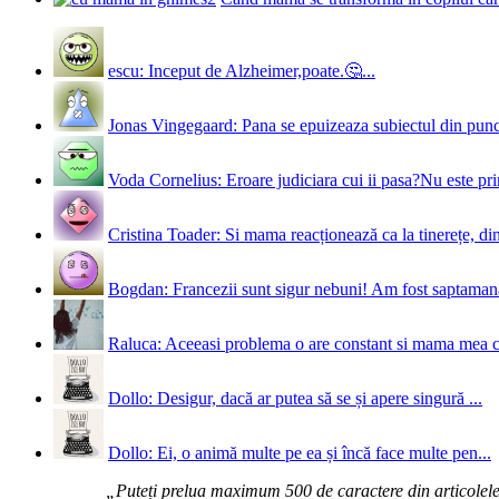
escu: Inceput de Alzheimer,poate.🤔...
Jonas Vingegaard: Pana se epuizeaza subiectul din punct
Voda Cornelius: Eroare judiciara cui ii pasa?Nu este prim
Cristina Toader: Si mama reacționează ca la tinerețe, din
Bogdan: Francezii sunt sigur nebuni! Am fost saptamana 
Raluca: Aceeasi problema o are constant si mama mea 
Dollo: Desigur, dacă ar putea să se și apere singură ...
Dollo: Ei, o animă multe pe ea și încă face multe pen...
„Puteți prelua maximum 500 de caractere din articolele d