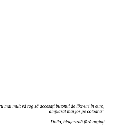
u mai mult vă rog să accesați butonul de like-uri în euro,
amplasat mai jos pe coloană”
Dollo, blogerizdă fără arginți