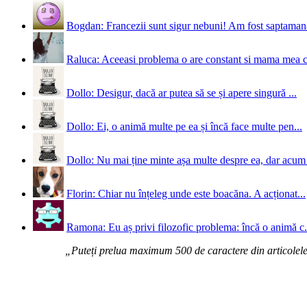
Bogdan: Francezii sunt sigur nebuni! Am fost saptamana 
Raluca: Aceeasi problema o are constant si mama mea 
Dollo: Desigur, dacă ar putea să se și apere singură ...
Dollo: Ei, o animă multe pe ea și încă face multe pen...
Dollo: Nu mai ține minte așa multe despre ea, dar acum 
Florin: Chiar nu înțeleg unde este boacăna. A acționat...
Ramona: Eu aș privi filozofic problema: încă o animă c.
„Puteți prelua maximum 500 de caractere din articolele d