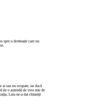
s spre o destinație care nu
re.
e ai sau nu ocupate, iar dacă
asibil de o amendă de vreo mie de
oația, Lara ne-a dat chitanță