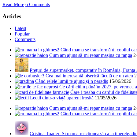
Read More
6 Comments
Articles
Latest
Popular
Comments
Când mama se transformă în copilul care
Cum am ajuns să-mi repar mașina cu ranga
2
Prețuri de supermarket, comparativ în România, Franța
Cea mai interesantă biserică făcută de un ateu
2
Când relele lumii te ajung și-n paradis
15/06/2026
Ce cărți citim până în 2027, pe vremea a
Care-i treaba cu cardul de fidelitat
Lecții dintr-o viață aparent irosită
11/05/2026
Cum am ajuns să-mi repar mașina cu ranga
2
Când mama se transformă în copilul care
Cristina Toader: Si mama reacționează ca la tinerețe, din