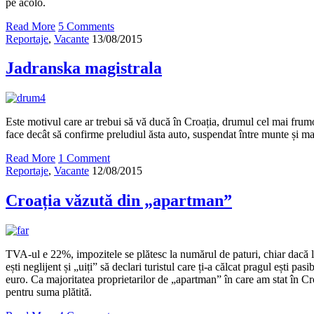
pe acolo.
Read More
5 Comments
Reportaje
,
Vacante
13/08/2015
Jadranska magistrala
Este motivul care ar trebui să vă ducă în Croația, drumul cel mai frumo
face decât să confirme preludiul ăsta auto, suspendat între munte și ma
Read More
1 Comment
Reportaje
,
Vacante
12/08/2015
Croația văzută din „apartman”
TVA-ul e 22%, impozitele se plătesc la numărul de paturi, chiar dacă l
ești neglijent și „uiți” să declari turistul care ți-a călcat pragul ești p
euro. Ca majoritatea proprietarilor de „apartman” în care am stat în Cr
pentru suma plătită.