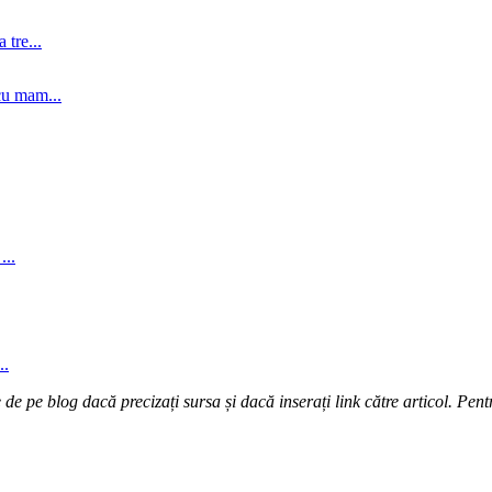
tre...
cu mam...
...
..
e pe blog dacă precizați sursa și dacă inserați link către articol. Pentr