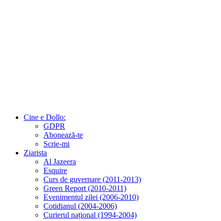
Cine e Dollo:
GDPR
Abonează-te
Scrie-mi
Ziarista
Al Jazeera
Esquire
Curs de guvernare (2011-2013)
Green Report (2010-2011)
Evenimentul zilei (2006-2010)
Cotidianul (2004-2006)
Curierul național (1994-2004)