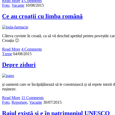
Read More
4 Comments
Foto
,
Vacante
10/08/2015
Ce au croații cu limba română
Câteva cuvinte în croată, ca să vă deschid apetitul pentru poveștile c
Croația 🙂
Read More
4 Comments
Tzepe
04/08/2015
Depre ziduri
și oamenii care se încăpățânează să le construiască și să repete istorii 
rușineze.
Read More
11 Comments
Foto
,
Reportaje
,
Vacante
30/07/2015
Raiul există și e în patrimoniul UNESCO