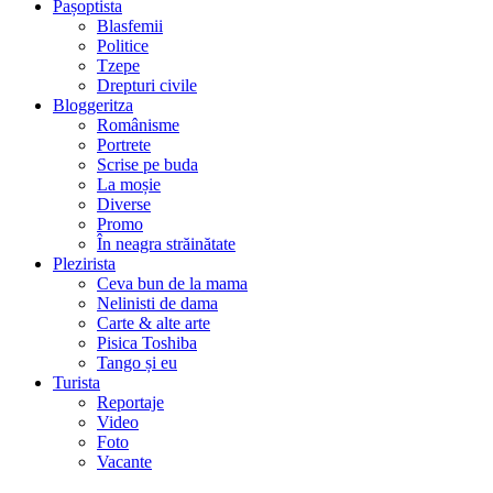
Pașoptista
Blasfemii
Politice
Tzepe
Drepturi civile
Bloggeritza
Românisme
Portrete
Scrise pe buda
La moșie
Diverse
Promo
În neagra străinătate
Plezirista
Ceva bun de la mama
Nelinisti de dama
Carte & alte arte
Pisica Toshiba
Tango și eu
Turista
Reportaje
Video
Foto
Vacante