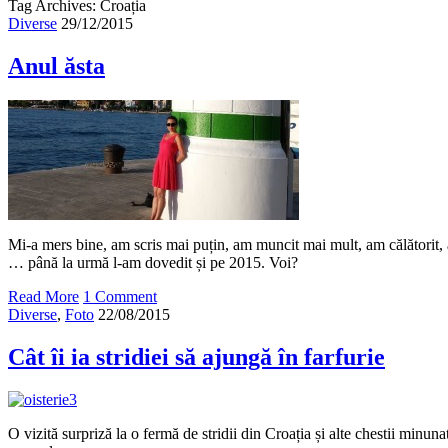
Tag Archives: Croația
Diverse
29/12/2015
Anul ăsta
Mi-a mers bine, am scris mai puțin, am muncit mai mult, am călătorit, a
… până la urmă l-am dovedit și pe 2015. Voi?
Read More
1 Comment
Diverse
,
Foto
22/08/2015
Cât îi ia stridiei să ajungă în farfurie
O vizită surpriză la o fermă de stridii din Croația și alte chestii minun