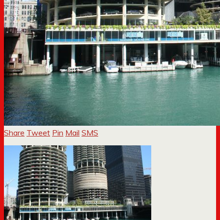
Share
Tweet
Pin
Mail
SMS