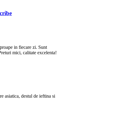
cribe
aproape in fiecare zi. Sunt
returi mici, calitate excelenta!
e asiatica, destul de ieftina si