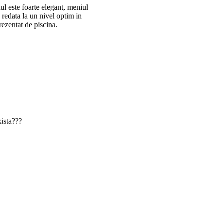
ul este foarte elegant, meniul
a redata la un nivel optim in
rezentat de piscina.
ista???