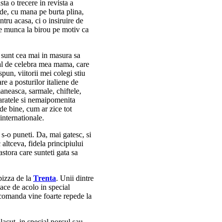
asta o trecere in revista a
de, cu mana pe burta plina,
tru acasa, ci o insiruire de
de munca la birou pe motiv ca
u sunt cea mai in masura sa
nal de celebra mea mama, care
spun, viitorii mei colegi stiu
re a posturilor italiene de
aneasca, sarmale, chiftele,
saratele si nemaipomenita
e bine, cum ar zice tot
internationale.
i s-o puneti. Da, mai gatesc, si
 altceva, fidela principiului
stora care sunteti gata sa
pizza de la
Trenta
. Unii dintre
lace de acolo in special
 comanda vine foarte repede la
placut, in special porcul sau