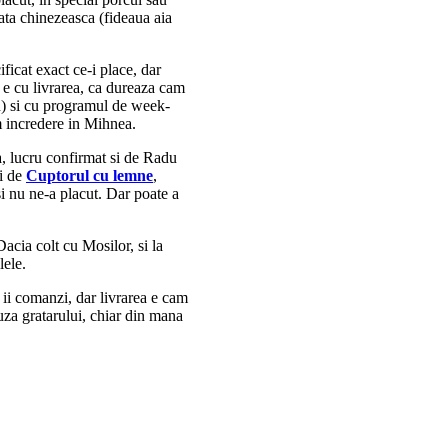
lata chinezeasca (fideaua aia
ificat exact ce-i place, dar
i e cu livrarea, ca dureaza cam
rd) si cu programul de week-
m incredere in Mihnea.
a, lucru confirmat si de Radu
si de
Cuptorul cu lemne
,
si nu ne-a placut. Dar poate a
acia colt cu Mosilor, si la
lele.
a ii comanzi, dar livrarea e cam
za gratarului, chiar din mana