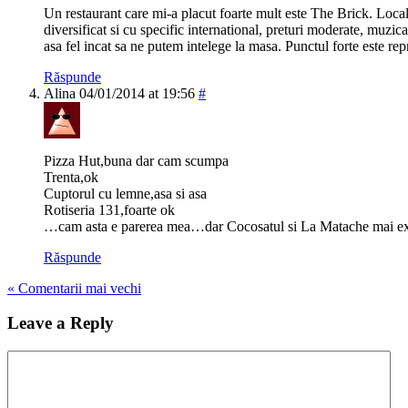
Un restaurant care mi-a placut foarte mult este The Brick. Local
diversificat si cu specific international, preturi moderate, muzic
asa fel incat sa ne putem intelege la masa. Punctul forte este rep
Răspunde
Alina
04/01/2014 at 19:56
#
Pizza Hut,buna dar cam scumpa
Trenta,ok
Cuptorul cu lemne,asa si asa
Rotiseria 131,foarte ok
…cam asta e parerea mea…dar Cocosatul si La Matache mai ex
Răspunde
« Comentarii mai vechi
Leave a Reply