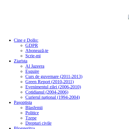
Cine e Dollo:
GDPR
Abonează-te
Scrie-mi
Ziarista
Al Jazeera
Esquire
Curs de guvernare (2011-2013)
Green Report (2010-2011)
Evenimentul zilei (2006-2010)
Cotidianul (2004-2006)
Curierul național (1994-2004)
Pașoptista
Blasfemii
Politice
Tzepe
Drepturi civile
Bloggeritza