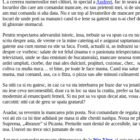
L
a cererea numerosilor mei cititori, in special a
Andreei
, fac in seara 
locurilor din care am comandat mancare, eu sau prietenii mei, si de un
am mai comanda si alta data. Nu e un top al livratorilor de mancare pen
locuri de unde poti sa mananci cand ti-e lene sa gatesti sau n-ai chef 
iti ghioraie stomacul.
Pentru respectarea adevarului istoric, insa, trebuie sa va spun ca eu n
scriu despre asta, de vreme ce la mine catering-ul e asigurat saptama
gateste asa cum numai ea stie sa faca. Fostii, actualii si, as indrazni sa 
despre ce vorbesc: salate de tot felul (mama e o pasionata telespectatoa
televiziuni, unde se dau emisiuni de bucatareala), mancare neaosa rom
ardei umpluti, ciorbe, dar mai ales dulciuri, prajituri, cozonac, chec, 
coliva cu multa nuca… ei bine, pe toate le face mama. Cand ma satur d
mama, mai comand, asa, ca o fitza, o pizza sau alte minuni culinaresti 
Sa stiti ca si eu gatesc, in caz ca va sta intrebarea pe buze dar va jenat
nu iese ceva necomestibil, doar ca in loc sa stau la cratita, prefer sa fac
modernist al emanciparii femeii. Si nu pot sa va spun decat atat, voua a
carcotiti: stiti cat de greu se spala gratarul?
Asadar, sa revenim la mancarea prin posta. Noi comandam de regula 
voi ati zis ca isi tine adidasii pe masa si alte chestii nashpa. Noua ne p
Suprema, „4branze” si Picanta. Preturile sunt destul de accesibile, iar
usa. Uneori nu trece nici jumatate de ora.
Am mai comandat mancare chinezeasca de la
Wu Xing
, si asta ne-a 