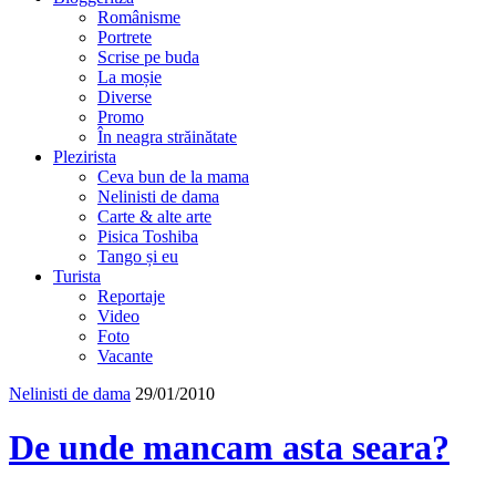
Românisme
Portrete
Scrise pe buda
La moșie
Diverse
Promo
În neagra străinătate
Plezirista
Ceva bun de la mama
Nelinisti de dama
Carte & alte arte
Pisica Toshiba
Tango și eu
Turista
Reportaje
Video
Foto
Vacante
Nelinisti de dama
29/01/2010
De unde mancam asta seara?