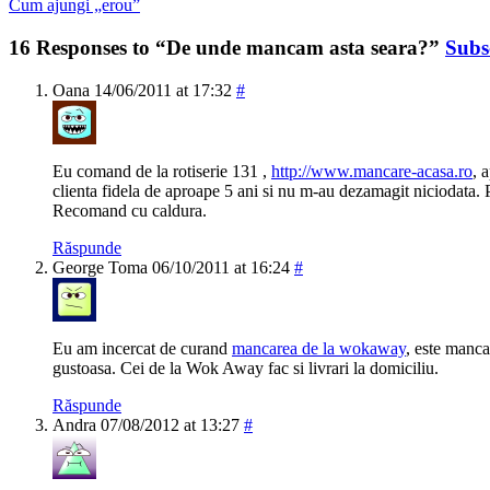
Cum ajungi „erou”
16 Responses to “De unde mancam asta seara?”
Subs
Oana
14/06/2011 at 17:32
#
Eu comand de la rotiserie 131 ,
http://www.mancare-acasa.ro
, 
clienta fidela de aproape 5 ani si nu m-au dezamagit niciodata. P
Recomand cu caldura.
Răspunde
George Toma
06/10/2011 at 16:24
#
Eu am incercat de curand
mancarea de la wokaway
, este mancar
gustoasa. Cei de la Wok Away fac si livrari la domiciliu.
Răspunde
Andra
07/08/2012 at 13:27
#