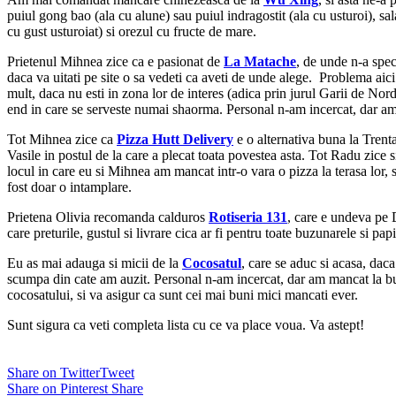
puiul gong bao (ala cu alune) sau puiul indragostit (ala cu usturoi), sa
cu gust usturoiat) si orezul cu fructe de mare.
Prietenul Mihnea zice ca e pasionat de
La Matache
, de unde n-a spec
daca va uitati pe site o sa vedeti ca aveti de unde alege. Problema aic
mult, daca nu esti in zona lor de interes (adica prin jurul Garii de No
end in care se serveste numai shaorma. Personal n-am incercat, dar a
Tot Mihnea zice ca
Pizza Hutt Delivery
e o alternativa buna la Trent
Vasile in postul de la care a plecat toata povestea asta. Tot Radu zice 
locul in care eu si Mihnea am mancat intr-o vara o pizza la terasa lor, 
fost doar o intamplare.
Prietena Olivia recomanda calduros
Rotiseria 131
, care e undeva pe D
care preturile, gustul si livrare cica ar fi pentru toate buzunarele si papi
Eu as mai adauga si micii de la
Cocosatul
, care se aduc si acasa, dac
scumpa din cate am auzit. Personal n-am incercat, dar am mancat la bu
cocosatului, si va asigur ca sunt cei mai buni mici mancati ever.
Sunt sigura ca veti completa lista cu ce va place voua. Va astept!
Share on Twitter
Tweet
Share on Pinterest
Share