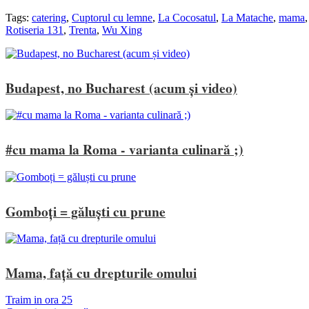
Tags:
catering
,
Cuptorul cu lemne
,
La Cocosatul
,
La Matache
,
mama
Rotiseria 131
,
Trenta
,
Wu Xing
Budapest, no Bucharest (acum și video)
#cu mama la Roma - varianta culinară ;)
Gomboți = găluști cu prune
Mama, față cu drepturile omului
Traim in ora 25