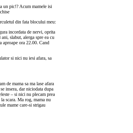
nca un pic!? Acum mamele isi
nchise
rculetul din fata blocului meu:
igura incordata de nervi, oprita
 ani, slabut, alerga spre ea cu
 Era aproape ora 22.00. Cand
ator si nici nu iesi afara, sa
am de mama sa ma lase afara
 se insera, dar niciodata dupa
leste – si nici nu plecam prea
ta la scara. Ma rog, mama nu
tule mame care-si strigau