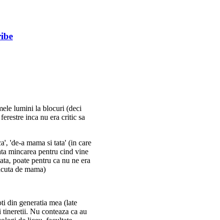
ibe
mele lumini la blocuri (deci
erestre inca nu era critic sa
', 'de-a mama si tata' (in care
ata mincarea pentru cind vine
ata, poate pentru ca nu ne era
 facuta de mama)
ti din generatia mea (late
ii tineretii. Nu conteaza ca au