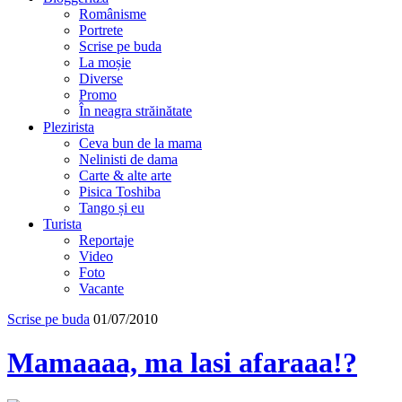
Românisme
Portrete
Scrise pe buda
La moșie
Diverse
Promo
În neagra străinătate
Plezirista
Ceva bun de la mama
Nelinisti de dama
Carte & alte arte
Pisica Toshiba
Tango și eu
Turista
Reportaje
Video
Foto
Vacante
Scrise pe buda
01/07/2010
Mamaaaa, ma lasi afaraaa!?