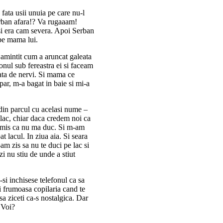
fata usii unuia pe care nu-l
erban afara!? Va rugaaam!
si era cam severa. Apoi Serban
 pe mama lui.
amintit cum a aruncat galeata
ronul sub fereastra ei si faceam
ata de nervi. Si mama ce
 par, m-a bagat in baie si mi-a
din parcul cu acelasi nume –
lac, chiar daca credem noi ca
romis ca nu ma duc. Si m-am
t lacul. In ziua aia. Si seara
m zis sa nu te duci pe lac si
i nu stiu de unde a stiut
-si inchisese telefonul ca sa
i frumoasa copilaria cand te
sa ziceti ca-s nostalgica. Dar
 Voi?