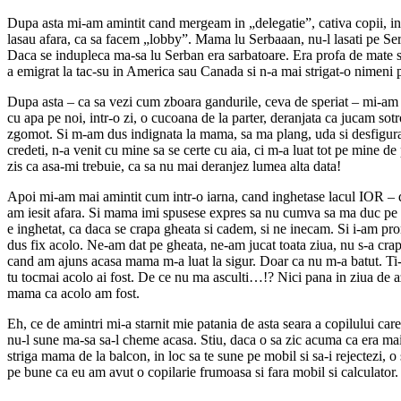
Dupa asta mi-am amintit cand mergeam in „delegatie”, cativa copii, in 
lasau afara, ca sa facem „lobby”. Mama lu Serbaaan, nu-l lasati pe S
Daca se indupleca ma-sa lu Serban era sarbatoare. Era profa de mate 
a emigrat la tac-su in America sau Canada si n-a mai strigat-o nimeni
Dupa asta – ca sa vezi cum zboara gandurile, ceva de speriat – mi-am 
cu apa pe noi, intr-o zi, o cucoana de la parter, deranjata ca jucam sot
zgomot. Si m-am dus indignata la mama, sa ma plang, uda si desfigur
credeti, n-a venit cu mine sa se certe cu aia, ci m-a luat tot pe mine de
zis ca asa-mi trebuie, ca sa nu mai deranjez lumea alta data!
Apoi mi-am mai amintit cum intr-o iarna, cand inghetase lacul IOR – 
am iesit afara. Si mama imi spusese expres sa nu cumva sa ma duc pe 
e inghetat, ca daca se crapa gheata si cadem, si ne inecam. Si i-am p
dus fix acolo. Ne-am dat pe gheata, ne-am jucat toata ziua, nu s-a crapa
cand am ajuns acasa mama m-a luat la sigur. Doar ca nu m-a batut. Ti-a
tu tocmai acolo ai fost. De ce nu ma asculti…!? Nici pana in ziua de az
mama ca acolo am fost.
Eh, ce de amintri mi-a starnit mie patania de asta seara a copilului care
nu-l sune ma-sa sa-l cheme acasa. Stiu, daca o sa zic acuma ca era ma
striga mama de la balcon, in loc sa te sune pe mobil si sa-i rejectezi, o 
pe bune ca eu am avut o copilarie frumoasa si fara mobil si calculator.