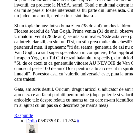
inventii, cu proiecte la NASA, samd. Totul e mult mai extrem in
dar mi se pare si foarte interesant sa fiu parte din lumea asta. C
nu judec prea mult, cred ca inca sint tinara…
Si un topic bonus: Intr-o buna zi eu (38 de ani) am dus la birou s
Floarea soarelui de Van Gogh. Prima venita (31 de ani), observa
Urmatorul venit (28 de ani), se uita si intreaba: 'Este asta vreo 
ca intreb, dar stii, eu sint un ITst, nu stiu prea multe alte chesti
partenerul meu, ii spuneam: "iti dai seama, generatia de azi nu 
Van Gogh, ca sint super specializati in computere, IPod applica
incape o Yoga, un Tai Chi (cazul baiatului respectiv), dar niciod
"Si, de ce crezi tu ca generatiile viitoare AU NEVOIE de Va
cunoscut peste 100 de ani? Doar pentru ca tu ai crescut in spiri
imuabil". Povestea asta cu 'valorile universale' este, pina la ur
care traiesti.
Gata, am scris destul. Oricum, dragut articol si aducator de amin
apreciez ce au facut parintii pentru mine (dupa puterile si valori
articolele tale despre relatia cu mama ta, cu care m-am identific
m-ai ajutat cu un pas sa o descifrez pe mama mea)
Răspunde
Dollo
05/07/2010 at 12:24
#