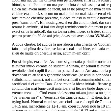
copii sau nu, dar majoritatea stau pe facebook si isi cauta fostii c
birturi, samd. Pe mine nu ma prea incinta chestia asta, ca mi se 
zic ca mai avem multe de facut, nu sa ne plingem de mila ca uit
ce bine era atunci, si acum nu mai e. Pai tocmai asta e cercul v
bucuram de chestiile prezente, si daca traiesti in trecut, e normal
prea "suna bine". Eh, nostalgizez si eu din cind in cind, dar c
renunt la amintiri, si imi sint dragi reminiscentele din trecut (te 
exact ca tie in articol), dar cu toatea astea incerc sa traiesc si i
pentru peste alti 30 de ani (ehe, de-as mai avea odata 35-38-40)
A doua chestie: tot aud de la nostalgicii astia chestia cu 'copilari
faina, mai plina de valori, se facea scoala mai bine, educatia er
si eu de multe ori chestiile astea, acum m-am oprit.
Pur si simplu, era altfel. Asa cum si generatia parintilor nostri a t
televizor intr-o vacanta de student la Sinaia, iar primul televizo
revolutie, cind copiii ii erau mari), asa si acum. Am auzit de la 
dovedeau ca au fost o generatie sacrificata (nascuti in perioada
stalinismului, samd), noi am fost sacrificati comunismului si tranzi
sacrificati si ei zeului Ban. Ca sa revin la ideea initiala, fiecare 
conditii clar mai bune decit anterioara, si fiecare tinde dupa o vi
vremea mea….". Cind eram adolescenta mi-am jurat sa nu ajung 
"pe vremea mea" si "generatia din ziua de azi….". E greu, tare g
trying hard. Normal ca mi se pare ciudat sa vad copii de 7 ani cu
14-15 ani, manechine de 12-13 ani, copii cu Audi nou la 18 ani
se pare extraordinar sa aud despre copii de 16-17 ani cu premii i