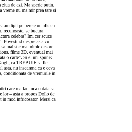
 ziua de azi. Ma sperie putin,
ita vreme nu ma mir prea tare si
i am lipit pe perete un afis cu
, recunoaste, se bucura.
pictura celebra? Imi cer scuze
i?". Povestind despre asta cu
o sa mai stie mai nimic despre
tions, filme 3D, eventual mai
ata o carte". Si el imi spune:
n Gogh, ca TREBUIE sa fie
tul asta, nu inseamna ca e ceva
ma, conditionata de vremurile in
tiri care ma fac inca o data sa
le lor – asta a propos Dollo de
at in mod infricosator. Mersi ca