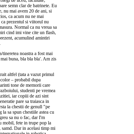
olegi de liceu, facultate,
pare semn clar de batrinete. Eu
e, nu mai avem 20 de ani, si
icios, ca acum nu ne mai
 ca prezentul si viitorul nu
u masura. Normal ca nu vreua sa
miri cind imi vine cite un flash,
n prezent, acumulind amintiri
.
a/tineretea noastra a fost mai
a mai buna, bla bla bla'. Am zis
rait altfel (tata a vazut primul
r color – probabil dupa
parinti tone de memorii care
 razboiului, studenti pe vremea
tiei, iar copiii de azi sint
generatie pare sa traiasca in
rsta la chestii de genull "pe
la sa spun chestiile astea cu
reu sa nu o fac, dar I'm
 mobil, fete in trupe pop la
, samd. Dar in acelasi timp mi
nternationale in robotica,