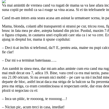
Va mai amintiti de vremea cand va rugati de mama sa va lase afara i
suna copiii pe mobil ca sa-i roage sa vina acasa. Si ei tin telefoanele i
Cand m-am intors asta seara acasa am asistat la urmatoare scena, in pa
Mama, blonda, colanti albi transparenti si stransi pe cur, tricou rosu, f
brusc in fata mea pe alee, astepta batand din picior. Pustiul, maxim 7-8
o figura crispata, in cautarea unei explicatii care stia ca i se va cere.
ajung in dreptul lor, mama ii spune copilului:
– Deci ti-ai inchis si telefonul, da?! E, pentru asta, maine nu pupi calcul
fie clar!
– Dar mi s-a terminat bateriaaaa…..
Am zambit in sinea mea, dar mi-am adus aminte cum era cand ma rug
mai mult decat ora 7, adica 19. Bine, vara cred ca era mai tarziu, pana
ora 21.00 oricum. Si nu aveam nici mobil – pe care sa mi-l inchid mise
departe de bloc, astfel incat daca ma striga de la balcon sa fiu prezen
prea ma striga, ca eram constiincioasa si respectam orele, dar erau des
plozii si negociau cu ei:
– Inca un piiiic, te rooooog, te rooooog…!
– Niciun pic, acum treci in casa, imediat!