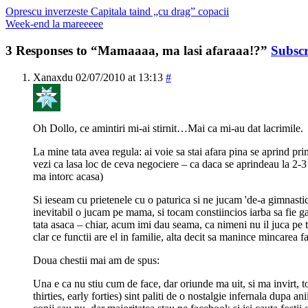
Oprescu inverzeste Capitala taind „cu drag” copacii
Week-end la mareeeee
3 Responses to “Mamaaaa, ma lasi afaraaa!?”
Subscr
Xanaxdu
02/07/2010 at 13:13
#
Oh Dollo, ce amintiri mi-ai stirnit…Mai ca mi-au dat lacrimile.
La mine tata avea regula: ai voie sa stai afara pina se aprind pri
vezi ca lasa loc de ceva negociere – ca daca se aprindeau la 2-3 f
ma intorc acasa)
Si ieseam cu prietenele cu o paturica si ne jucam 'de-a gimnastica
inevitabil o jucam pe mama, si tocam constiincios iarba sa fie g
tata asaca – chiar, acum imi dau seama, ca nimeni nu il juca pe t
clar ce functii are el in familie, alta decit sa manince mincarea
Doua chestii mai am de spus:
Una e ca nu stiu cum de face, dar oriunde ma uit, si ma invirt, to
thirties, early forties) sint paliti de o nostalgie infernala dupa an