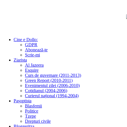
Cine e Dollo:
GDPR
Abonează-te
Scrie-mi
Ziarista
Al Jazeera
Esquire
Curs de guvernare (2011-2013)
Green Report (2010-2011)
Evenimentul zilei (2006-2010)
Cotidianul (2004-2006)
Curierul național (1994-2004)
Pașoptista
Blasfemii
Politice
Tzepe
Drepturi civile
Bloggeritza