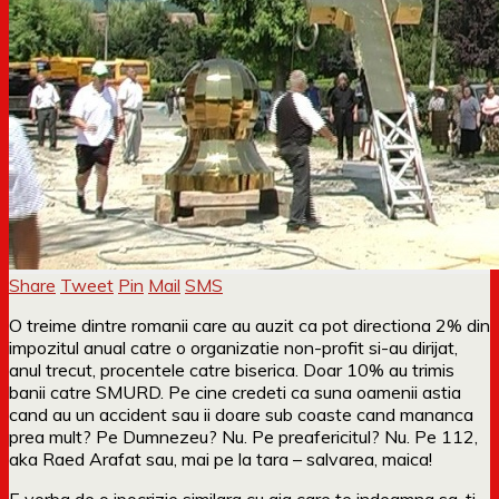
Share
Tweet
Pin
Mail
SMS
O treime dintre romanii care au auzit ca pot directiona 2% din
impozitul anual catre o organizatie non-profit si-au dirijat,
anul trecut, procentele catre biserica. Doar 10% au trimis
banii catre SMURD. Pe cine credeti ca suna oamenii astia
cand au un accident sau ii doare sub coaste cand mananca
prea mult? Pe Dumnezeu? Nu. Pe preafericitul? Nu. Pe 112,
aka Raed Arafat sau, mai pe la tara – salvarea, maica!
E vorba de o ipocrizie similara cu aia care te indeamna sa-ti