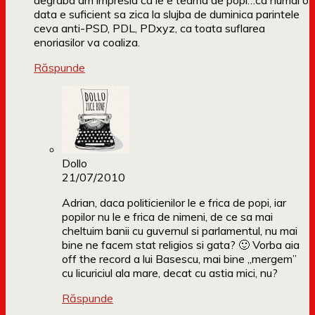
degraba am impresia ca le e teama de popi…ca numai o
data e suficient sa zica la slujba de duminica parintele
ceva anti-PSD, PDL, PDxyz, ca toata suflarea
enoriasilor va coaliza.
Răspunde
Dollo
21/07/2010
Adrian, daca politicienilor le e frica de popi, iar
popilor nu le e frica de nimeni, de ce sa mai
cheltuim banii cu guvernul si parlamentul, nu mai
bine ne facem stat religios si gata? 🙂 Vorba aia
off the record a lui Basescu, mai bine „mergem”
cu licuriciul ala mare, decat cu astia mici, nu?
Răspunde