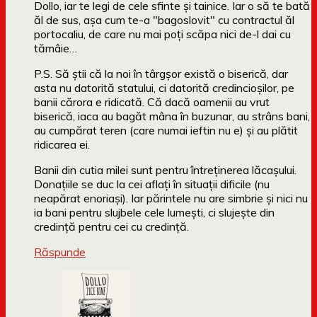
Dollo, iar te legi de cele sfinte şi tainice. Iar o să te bată
ăl de sus, aşa cum te-a "bagoslovit" cu contractul ăl
portocaliu, de care nu mai poţi scăpa nici de-l dai cu
tămâie…
P.S. Să ştii că la noi în târgşor există o biserică, dar
asta nu datorită statului, ci datorită credincioşilor, pe
banii cărora e ridicată. Că dacă oamenii au vrut
biserică, iaca au bagăt mâna în buzunar, au strâns bani,
au cumpărat teren (care numai ieftin nu e) şi au plătit
ridicarea ei.
Banii din cutia milei sunt pentru întreţinerea lăcaşului.
Donaţiile se duc la cei aflaţi în situaţii dificile (nu
neapărat enoriaşi). Iar părintele nu are simbrie şi nici nu
ia bani pentru slujbele cele lumeşti, ci slujeşte din
credinţă pentru cei cu credinţă.
Răspunde