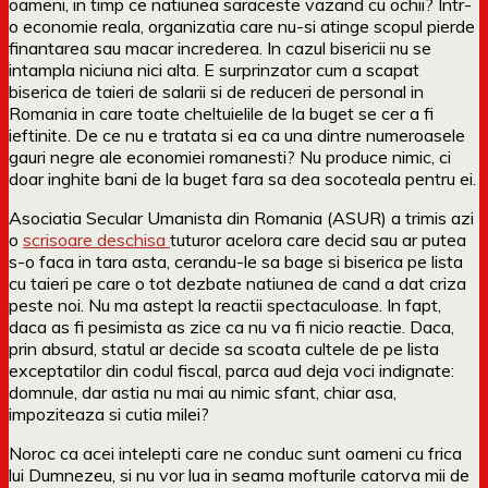
oameni, in timp ce natiunea saraceste vazand cu ochii? Intr-
o economie reala, organizatia care nu-si atinge scopul pierde
finantarea sau macar increderea. In cazul bisericii nu se
intampla niciuna nici alta. E surprinzator cum a scapat
biserica de taieri de salarii si de reduceri de personal in
Romania in care toate cheltuielile de la buget se cer a fi
ieftinite. De ce nu e tratata si ea ca una dintre numeroasele
gauri negre ale economiei romanesti? Nu produce nimic, ci
doar inghite bani de la buget fara sa dea socoteala pentru ei.
Asociatia Secular Umanista din Romania (ASUR) a trimis azi
o
scrisoare deschisa
tuturor acelora care decid sau ar putea
s-o faca in tara asta, cerandu-le sa bage si biserica pe lista
cu taieri pe care o tot dezbate natiunea de cand a dat criza
peste noi. Nu ma astept la reactii spectaculoase. In fapt,
daca as fi pesimista as zice ca nu va fi nicio reactie. Daca,
prin absurd, statul ar decide sa scoata cultele de pe lista
exceptatilor din codul fiscal, parca aud deja voci indignate:
domnule, dar astia nu mai au nimic sfant, chiar asa,
impoziteaza si cutia milei?
Noroc ca acei intelepti care ne conduc sunt oameni cu frica
lui Dumnezeu, si nu vor lua in seama mofturile catorva mii de