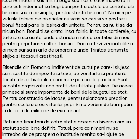
care esti indemnat sa bagi bani pentru actele de caritate ale
bisericii sau, mai simplu, „pentru sfanta biserica”. Nicaieri pe
zidurile falnice ale bisericilor nu scrie sa ceri si sa pastrezi
bonul fiscal pana la iesirea din unitate. Pentru ca nu ti se da
niciun bon. Bonul ti se arata, insa, falnic, in toate cartierele, cu
turle si cruci aurite, unde esti indemnat sa contribui din nou
pentru perpetuarea altor „bonuri”. Daca retezi vecinatatile n-
ai nicio sansa in grila de programe unde Trinitas transmite
slujbe si tocsouri crestinesti.
Bisericile din Romania, indiferent de cultul pe care-l slujesc,
sunt scutite de impozite si taxe, pe veniturile si profiturile
facute din activitatile economice pe care le practica. Sunt
socotite organizatii non profit, de utilitate publica. De aceea
primesc si sume importante de bani de la bugetul de stat.
Pentru constructia de lacase, pentru salarizarea preotilor,
pentru scolarizarea viitorilor popi. Si nu vorbim de bani putini,
ci de zeci de milioane de euro anual.
Ratiunea finantarii de catre stat e aceea ca biserica are un
statut social bine definit. Totusi, pare ca nimeni nu se
intreaba de ce prospera o institutie menita sa-i ajute pe