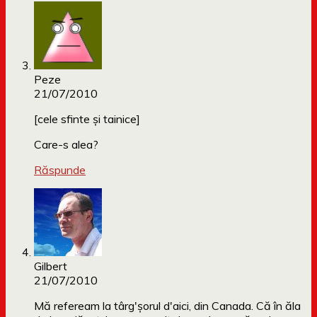
Peze
21/07/2010
[cele sfinte şi tainice]
Care-s alea?
Răspunde
Gilbert
21/07/2010
Mă refeream la târg'şorul d'aici, din Canada. Că în ăla