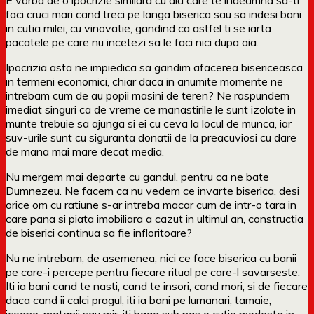
faci cruci mari cand treci pe langa biserica sau sa indesi bani
in cutia milei, cu vinovatie, gandind ca astfel ti se iarta
pacatele pe care nu incetezi sa le faci nici dupa aia.
Ipocrizia asta ne impiedica sa gandim afacerea bisericeasca
in termeni economici, chiar daca in anumite momente ne
intrebam cum de au popii masini de teren? Ne raspundem
imediat singuri ca de vreme ce manastirile le sunt izolate in
munte trebuie sa ajunga si ei cu ceva la locul de munca, iar
suv-urile sunt cu siguranta donatii de la preacuviosi cu dare
de mana mai mare decat media.
Nu mergem mai departe cu gandul, pentru ca ne bate
Dumnezeu. Ne facem ca nu vedem ce invarte biserica, desi
orice om cu ratiune s-ar intreba macar cum de intr-o tara in
care pana si piata imobiliara a cazut in ultimul an, constructia
de biserici continua sa fie infloritoare?
Nu ne intrebam, de asemenea, nici ce face biserica cu banii
pe care-i percepe pentru fiecare ritual pe care-l savarseste.
Iti ia bani cand te nasti, cand te insori, cand mori, si de fiecare
daca cand ii calci pragul, iti ia bani pe lumanari, tamaie,
icoane, matanii sau mir, iti baga sub nas o cutie modesta in