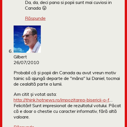
Da, da, deci pana si popii sunt mai cuviosi in
Canada 😛
Răspunde
Gilbert
26/07/2010
Probabil că şi popii din Canada au avut vreun motiv
tainic să ajungă departe de "mâna" lui Daniel, tocmai
de cealaltă parte a lumii.
Am citit şi votat asta:
http://think.hotnews.ro/impozitarea-bisericii-o-f
…
Felicitări! Sunt impresionat de rezultatul votului. Păcat
că e doar o chestie cu caracter informativ, fără altă
valoare.