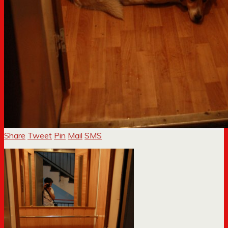
Share
Tweet
Pin
Mail
SMS