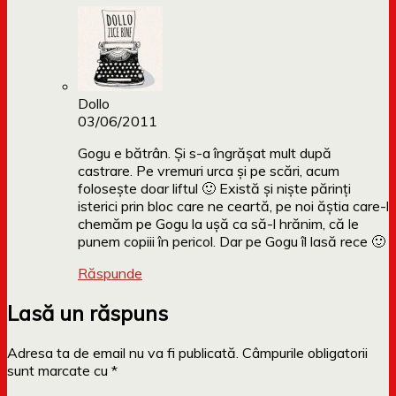
Dollo
03/06/2011
Gogu e bătrân. Și s-a îngrășat mult după
castrare. Pe vremuri urca și pe scări, acum
folosește doar liftul 🙂 Există și niște părinți
isterici prin bloc care ne ceartă, pe noi ăștia care-l
chemăm pe Gogu la ușă ca să-l hrănim, că le
punem copiii în pericol. Dar pe Gogu îl lasă rece 🙂
Răspunde
Lasă un răspuns
Adresa ta de email nu va fi publicată.
Câmpurile obligatorii
sunt marcate cu
*