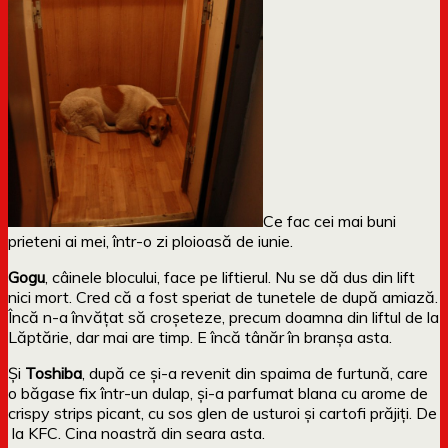
Ce fac cei mai buni
prieteni ai mei, într-o zi ploioasă de iunie.
Gogu
, câinele blocului, face pe liftierul. Nu se dă dus din lift
nici mort. Cred că a fost speriat de tunetele de după amiază.
Încă n-a învățat să croșeteze, precum doamna din liftul de la
Lăptărie, dar mai are timp. E încă tânăr în branșa asta.
Și
Toshiba
, după ce și-a revenit din spaima de furtună, care
o băgase fix într-un dulap, și-a parfumat blana cu arome de
crispy strips picant, cu sos glen de usturoi și cartofi prăjiți. De
la KFC. Cina noastră din seara asta.