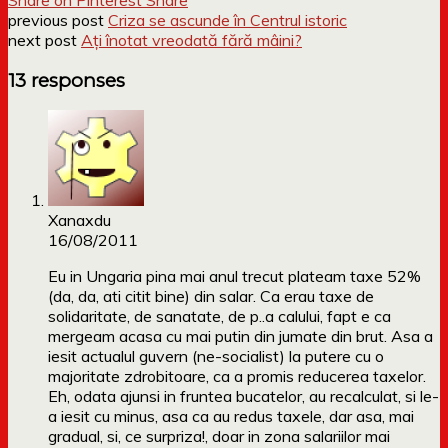
previous post
Criza se ascunde în Centrul istoric
next post
Ați înotat vreodată fără mâini?
13 responses
Xanaxdu
16/08/2011
Eu in Ungaria pina mai anul trecut plateam taxe 52%
(da, da, ati citit bine) din salar. Ca erau taxe de
solidaritate, de sanatate, de p..a calului, fapt e ca
mergeam acasa cu mai putin din jumate din brut. Asa a
iesit actualul guvern (ne-socialist) la putere cu o
majoritate zdrobitoare, ca a promis reducerea taxelor.
Eh, odata ajunsi in fruntea bucatelor, au recalculat, si le-
a iesit cu minus, asa ca au redus taxele, dar asa, mai
gradual, si, ce surpriza!, doar in zona salariilor mai