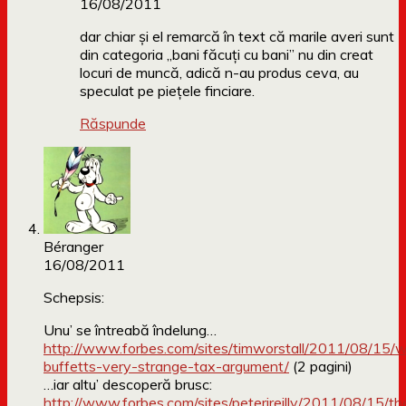
16/08/2011
dar chiar și el remarcă în text că marile averi sunt
din categoria „bani făcuți cu bani” nu din creat
locuri de muncă, adică n-au produs ceva, au
speculat pe piețele finciare.
Răspunde
Béranger
16/08/2011
Schepsis:
Unu’ se întreabă îndelung…
http://www.forbes.com/sites/timworstall/2011/08/15/w
buffetts-very-strange-tax-argument/
(2 pagini)
…iar altu’ descoperă brusc:
http://www.forbes.com/sites/peterjreilly/2011/08/15/th