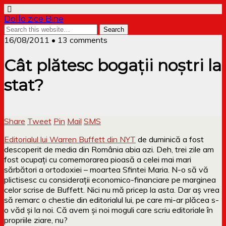
Dollo zice Bine
16/08/2011 • 13 comments
Cât plătesc bogații noștri la
stat?
Share
Tweet
Pin
Mail
SMS
Editorialul lui Warren Buffett din NYT
de duminică a fost
descoperit de media din România abia azi. Deh, trei zile am
fost ocupați cu comemorarea pioasă a celei mai mari
sărbători a ortodoxiei – moartea Sfintei Maria. N-o să vă
plictisesc cu considerații economico-financiare pe marginea
celor scrise de Buffett. Nici nu mă pricep la asta. Dar aș vrea
să remarc o chestie din editorialul lui, pe care mi-ar plăcea s-
o văd și la noi. Că avem și noi moguli care scriu editoriale în
propriile ziare, nu?