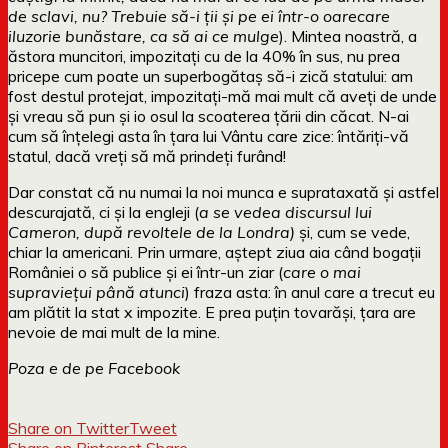
de sclavi, nu? Trebuie să-i ții și pe ei într-o oarecare
iluzorie bunăstare, ca să ai ce mulge
). Mintea noastră, a
ăstora muncitori, impozitați cu de la 40% în sus, nu prea
pricepe cum poate un superbogătaș să-i zică statului: am
fost destul protejat, impozitați-mă mai mult că aveți de unde
și vreau să pun și io osul la scoaterea țării din căcat. N-ai
cum să înțelegi asta în țara lui Vântu care zice: întăriți-vă
statul, dacă vreți să mă prindeți furând!
Dar constat că nu numai la noi munca e suprataxată și astfel
descurajată, ci și la engleji (
a se vedea discursul lui
Cameron, după revoltele de la Londra)
și, cum se vede,
chiar la americani. Prin urmare, aștept ziua aia când bogații
României o să publice și ei într-un ziar (
care o mai
supraviețui până atunci
) fraza asta: în anul care a trecut eu
am plătit la stat x impozite. E prea puțin tovarăși, țara are
nevoie de mai mult de la mine.
Poza e de pe Facebook
Share on Twitter
Tweet
Share on Pinterest
Share