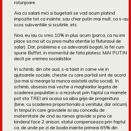
rotunjoare.
Aia cu salarii mici si bugetarii se vad acum platind
impozite tot ca inainte, sau chiar putin mai mult, ca s-au
scos subventiile si scutirile, etc.
Noa, eu iau cu vreo 10% in plus acum (parca, ca nu imi
place sa ma uit cu prea multa atentie la fluturasul de
salar). Dar, problema e ca adevaratii bogati, la fel cum
spune Buffet, in momentul de fata platesc MAI PUTIN
decit pe vremea socialistilor.
In schimb, din cite aud, s-a taiat in carne vie in
ajutoarele sociale, chestie cu care partial sint de acord
(sa mai si mearga la munca asistatii astia social). In
schimb, obsesia mai veche a maghiarilor legata de
scaderea populatiei s-a rezolvat prin faptul ca mamele
pot sta TREI ani acasa sa aiba grija de progenitura
(bine, cu scaderea proportionala a venitului, dar oricum).
In timpul in care gravidele isi iau concediu de
maternitate de cind au ramas gravide si pina ce
kinderul face 2 anisori, statul compenseaza prin faptul
ca, de unde pe zi de boala inainte primeai 65% din