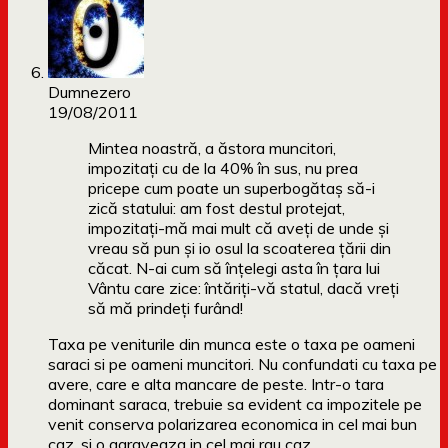
Dumnezero
19/08/2011
Mintea noastră, a ăstora muncitori,
impozitați cu de la 40% în sus, nu prea
pricepe cum poate un superbogătaș să-i
zică statului: am fost destul protejat,
impozitați-mă mai mult că aveți de unde și
vreau să pun și io osul la scoaterea țării din
căcat. N-ai cum să înțelegi asta în țara lui
Vântu care zice: întăriți-vă statul, dacă vreți
să mă prindeți furând!
Taxa pe veniturile din munca este o taxa pe oameni
saraci si pe oameni muncitori. Nu confundati cu taxa pe
avere, care e alta mancare de peste. Intr-o tara
dominant saraca, trebuie sa evident ca impozitele pe
venit conserva polarizarea economica in cel mai bun
caz, si o agraveaza in cel mai rau caz.