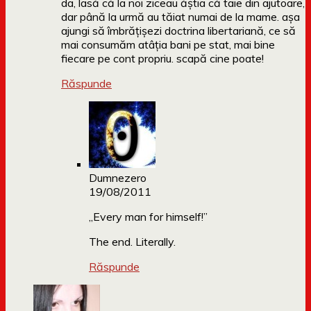
da, lasă că la noi ziceau ăștia că taie din ajutoare,
dar până la urmă au tăiat numai de la mame. așa
ajungi să îmbrățișezi doctrina libertariană, ce să
mai consumăm atâția bani pe stat, mai bine
fiecare pe cont propriu. scapă cine poate!
Răspunde
Dumnezero
19/08/2011
„Every man for himself!”
The end. Literally.
Răspunde