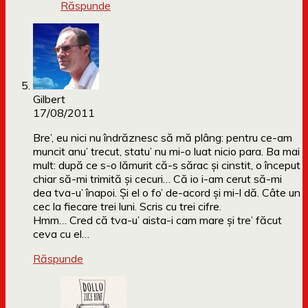
Răspunde
Gilbert
17/08/2011
Bre’, eu nici nu îndrăznesc să mă plâng: pentru ce-am
muncit anu’ trecut, statu’ nu mi-o luat nicio para. Ba mai
mult: după ce s-o lămurit că-s sărac şi cinstit, o început
chiar să-mi trimită şi cecuri… Că io i-am cerut să-mi
dea tva-u’ înapoi. Şi el o fo’ de-acord şi mi-l dă. Câte un
cec la fiecare trei luni. Scris cu trei cifre.
Hmm… Cred că tva-u’ aista-i cam mare şi tre’ făcut
ceva cu el…
Răspunde