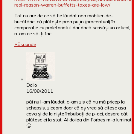
real-reason-warren-buffetts-taxes-are-low/
Tot nu are de ce să fie lăudat nea mobilier-de-
bucătărie, că plătește prea puțin (procentual) în
comparație cu proletariatul, dar dacă scrisăși un articol,
n-am ce să-ți fac…
Răspunde
Dollo
16/08/2011
păi nu l-am lăudat, c-am zis că nu mă pricep la
schepsis, ziceam doar că aș vrea să citesc așa
ceva și de la niște îmbuibați de p-aci, despre cât
plătesc ei la stat. Al doilea din Forbes m-a luminat
🙂