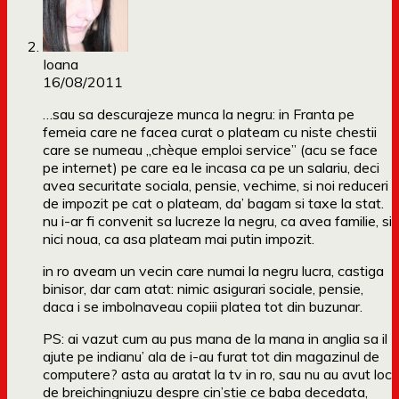
Ioana
16/08/2011
…sau sa descurajeze munca la negru: in Franta pe
femeia care ne facea curat o plateam cu niste chestii
care se numeau „chèque emploi service” (acu se face
pe internet) pe care ea le incasa ca pe un salariu, deci
avea securitate sociala, pensie, vechime, si noi reduceri
de impozit pe cat o plateam, da’ bagam si taxe la stat.
nu i-ar fi convenit sa lucreze la negru, ca avea familie, si
nici noua, ca asa plateam mai putin impozit.
in ro aveam un vecin care numai la negru lucra, castiga
binisor, dar cam atat: nimic asigurari sociale, pensie,
daca i se imbolnaveau copiii platea tot din buzunar.
PS: ai vazut cum au pus mana de la mana in anglia sa il
ajute pe indianu’ ala de i-au furat tot din magazinul de
computere? asta au aratat la tv in ro, sau nu au avut loc
de breichingniuzu despre cin’stie ce baba decedata,