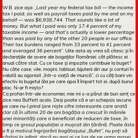
W.B. zice așa: „
Last year my federal tax bill — the income
tax I paid, as well as payroll taxes paid by me and on my
behalf — was $6,938,744. That sounds like a lot of
money. But what I paid was only 17.4 percent of my
taxable income — and that’s actually a lower percentage
than was paid by any of the other 20 people in our office.
Their tax burdens ranged from 33 percent to 41 percent
and averaged 36 percent
”. Uite asta aș vrea să citesc și în
declarațiile de avere ale bogaților României: cât plătesc ei
anual către stat. Cu ce taxe și impozite contribuie la buget?
Nu câte case, vile, mașini, tablouri, bijuterii din aur și conturi în
valută au agonisit „într-o viață de muncă”, ci cu câți bani vin
efectiv la bugetul ăla pe care apoi îl împart tot ei, după bunul
plac. N-ar fi mișto?
Ca profan într-ale economiei, mie mi s-a părut de bun simț ce
zice nea Buffett acolo. Deși poate că e un schepsis ascuns
pe care nu-l prind (
are niște cifre interesante care arată
clar că în ultimii 20 de ani bogăția a crescut în mâinile
unei minorități care a beneficiat de reduceri de taxe, în
timp ce grosul populației a mușcat din țărână. Poate ăsta
o fi și motivul îngrijorării bogătașului „Bufet”, nu poți să
câștigi la infinit, dacă nu mai ai ce lua de pe urma masei