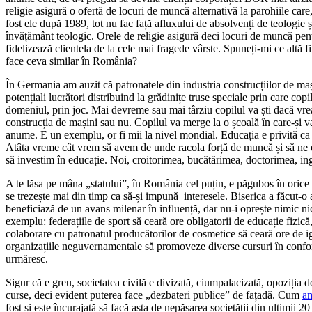
religie asigură o ofertă de locuri de muncă alternativă la parohiile car
fost ele după 1989, tot nu fac față afluxului de absolvenți de teologie ș
învățământ teologic. Orele de religie asigură deci locuri de muncă pen
fidelizează clientela de la cele mai fragede vârste. Spuneți-mi ce altă f
face ceva similar în România?
În Germania am auzit că patronatele din industria construcțiilor de mași
potențiali lucrători distribuind la grădinițe truse speciale prin care copi
domeniul, prin joc. Mai devreme sau mai târziu copilul va ști dacă vre
construcția de mașini sau nu. Copilul va merge la o școală în care-și v
anume. E un exemplu, or fi mii la nivel mondial. Educația e privită ca or
Atâta vreme cât vrem să avem de unde racola forță de muncă și să ne ed
să investim în educație. Noi, croitorimea, bucătărimea, doctorimea, i
A te lăsa pe mâna „statului”, în România cel puțin, e păgubos în orice
se trezește mai din timp ca să-și impună interesele. Biserica a făcut-o
beneficiază de un avans milenar în influență, dar nu-i oprește nimic nic
exemplu: federațiile de sport să ceară ore obligatorii de educație fizică
colaborare cu patronatul producătorilor de cosmetice să ceară ore de ig
organizațiile neguvernamentale să promoveze diverse cursuri în conform
urmăresc.
Sigur că e greu, societatea civilă e divizată, ciumpalacizată, opoziția 
curse, deci evident puterea face „dezbateri publice” de fațadă. Cum
a
fost și este încurajată să facă asta de nepăsarea societății din ultimii 20