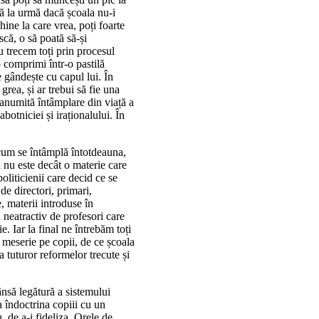
nă la urmă dacă școala nu-i
hine la care vrea, poți foarte
scă, o să poată să-și
 trecem toți prin procesul
o comprimi într-o pastilă
e gândește cu capul lui. În
grea, și ar trebui să fie una
o anumită întâmplare din viață a
abotniciei și iraționalului. În
 cum se întâmplă întotdeauna,
a nu este decât o materie care
politicienii care decid ce se
de directori, primari,
, materii introduse în
 neatractiv de profesori care
. Iar la final ne întrebăm toți
 meserie pe copii, de ce școala
a tuturor reformelor trecute și
ânsă legătură a sistemului
 îndoctrina copiii cu un
, de a-i fideliza. Orele de