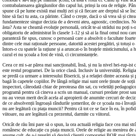
contrabalansarea gărgăunilor din capul lui, prinși la ora de religie. Pâ
spune că pe lume există mai mulți zei și că fiecare are dreptul să se înc
bine să faci tu asta, ca părinte. Când o crește, dacă o să vrea să și citea
fundamenteze singur decizia de a deveni ateu, agnostic, credincios. Nu
ăsta? Asta se cheamă evoluție personală, oricât te-ai strădui nu poți s-
obligatoriu de administrat în clasele 1-12 și să ai la final omul nou car
paranteză fie spus, cunosc o persoană care a absolvit o facultate foarte 
dintre cele mai raționale persoane, datorită acestei pregătiri, și totuși 
întors-o cu spatele la rațiune și a aruncat-o în brațele misticismului, a h
cazul ei nu școala a fost de vină, ci circumstanțele.
Ceea ce mi s-ar părea mai sancționabil, însă, și nu la nivel hei-rup-ist
este restul programei. De la orice clasă. Inclusiv la universități. Religi
se predă ca urmare a interesului Bisericii, și a relației dintre aceasta și 
bagă în capetele copiilor. Pe lângă religie mai sunt orele ținute de soții 
inspectori, câteodată chiar de preoteasa din sat, cu veleități pedagogice
programă pentru că cineva a scris un manual, cursuri predate prost sau
nu au vreun merit decât acela al apropierii de anumite cercuri de decizie
de ce absolvenții îngroașă rândurile șomerilor, de ce școala nu-i învață
nu are legătură cu piața muncii? Pentru că tot ce se face în ea, în pofid
viitoare, nu are legătură cu prezentul, darmite cu viitorul.
Oricât de rău îmi pare să o spun, la ora actuală religia face cea mai str
românesc de educație cu piața muncii. Orele de religie au menirea de a
anume cult, de a-i pregăti să devină clienții corporației BOR mai târziu