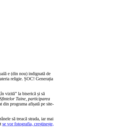
uală e (din nou) indignată de
ateria religie. ȘOC! Generația
n vizită” la biserică și să
fintelor Taine, participarea
at din programa afișată pe site-
rânele să treacă strada, iar mai
et
se vor fotografia, creștinește,