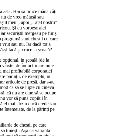
a asta. Hai să ridice mâna câți
că nu de vreo mătușă sau
aşul meu”, apoi „Tatăl nostru”
ricou. Şi eu vorbesc aici
iar securiștii mergeau pe furiș
n programă sunt chestii cu care
u vrut sau nu. Iar dacă tot a
ă-și facă și cruce la școală?
e opțional, în școală (de la
a vârstei de îndoctrinare nu e
 mai profitabilă corporației
re părinții, de exemplu, nu
or articole de presă, dar s-au
omod ca să se lupte cu cineva
oră, că nu are cine să se ocupe
ă nu vor să pună copilul în
dă el mai târziu dacă crede sau
e întemeiate, de la părinți pe
iliarde de chestii pe care
să trăiești. Așa că varianta
asă poți să muncești un pic la