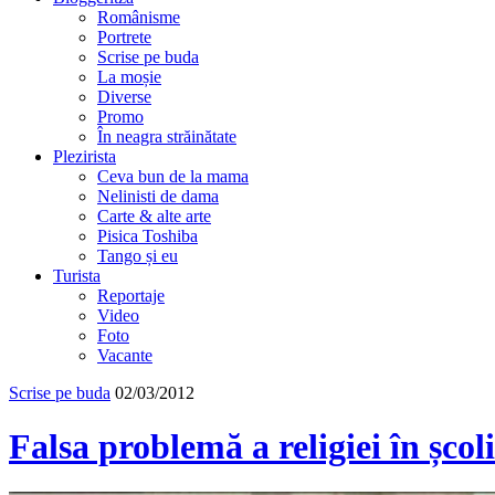
Românisme
Portrete
Scrise pe buda
La moșie
Diverse
Promo
În neagra străinătate
Plezirista
Ceva bun de la mama
Nelinisti de dama
Carte & alte arte
Pisica Toshiba
Tango și eu
Turista
Reportaje
Video
Foto
Vacante
Scrise pe buda
02/03/2012
Falsa problemă a religiei în școli