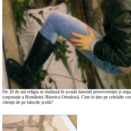
De 20 de ani religia se studiază în școală datorită perseverenței și orga
corporație a României: Biserica Ortodoxă. Cine le ține pe celelalte corp
clienții de pe băncile școlii?