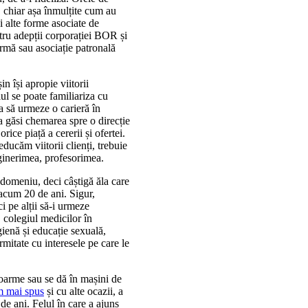
e, chiar așa înmulțite cum au
i alte forme asociate de
tru adepții corporației BOR și
irmă sau asociație patronală
n își apropie viitorii
lul se poate familiariza cu
a să urmeze o carieră în
a găsi chemarea spre o direcție
ice piață a cererii și ofertei.
ucăm viitorii clienți, trebuie
nginerimea, profesorimea.
 domeniu, deci câștigă ăla care
 acum 20 de ani. Sigur,
i pe alții să-i urmeze
, colegiul medicilor în
ienă și educație sexuală,
itate cu interesele pe care le
doarme sau se dă în mașini de
m mai spus
și cu alte ocazii, a
 de ani. Felul în care a ajuns