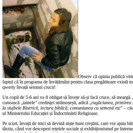
Observ că opinia publică virt
faptul că în programa de învățământ pentru clasa pregătitoare există m
qwerty învață semnul crucii!
Un copil de 5-6 ani va fi obligat să învețe să-și facă cruce, să meargă „î
cunoască „tainele” credinței strămoșești, adică „
rugăciunea, primirea S
la slujbele Bisericii, lectura biblică, comuniunea cu semenii etc
” – cit
ul Ministerului Educației și Îndoctrinării Religioase.
Pe scurt, învață de mici să devină niște buni creștini, care vor ajuta băt
târziu, când vor descoperi rețelele sociale și exhibiționismul pe Intern