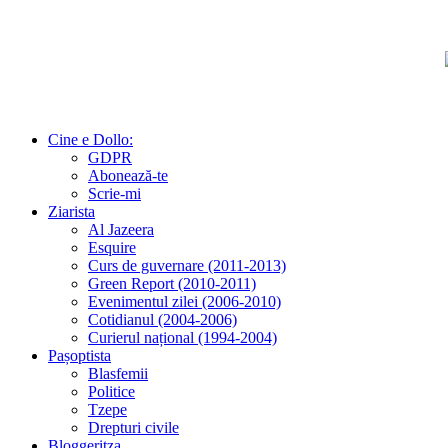
Cine e Dollo:
GDPR
Abonează-te
Scrie-mi
Ziarista
Al Jazeera
Esquire
Curs de guvernare (2011-2013)
Green Report (2010-2011)
Evenimentul zilei (2006-2010)
Cotidianul (2004-2006)
Curierul național (1994-2004)
Pașoptista
Blasfemii
Politice
Tzepe
Drepturi civile
Bloggeritza