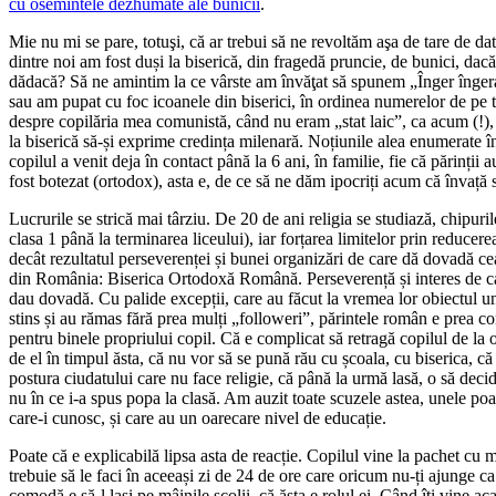
cu osemintele dezhumate ale bunicii
.
Mie nu mi se pare, totuşi, că ar trebui să ne revoltăm aşa de tare de dat
dintre noi am fost duși la biserică, din fragedă pruncie, de bunici, da
dădacă? Să ne amintim la ce vârste am învăţat să spunem „Înger înger
sau am pupat cu foc icoanele din biserici, în ordinea numerelor de pe t
despre copilăria mea comunistă, când nu eram „stat laic”, ca acum (!), 
la biserică să-și exprime credința milenară. Noțiunile alea enumerate î
copilul a venit deja în contact până la 6 ani, în familie, fie că părinții a
fost botezat (ortodox), asta e, de ce să ne dăm ipocriți acum că învață s
Lucrurile se strică mai târziu. De 20 de ani religia se studiază, chipuril
clasa 1 până la terminarea liceului), iar forțarea limitelor prin reducere
decât rezultatul perseverenței și bunei organizări de care dă dovadă cea
din România: Biserica Ortodoxă Română. Perseverență și interes de ca
dau dovadă. Cu palide excepții, care au făcut la vremea lor obiectul un
stins și au rămas fără prea mulți „followeri”, părintele român e prea c
pentru binele propriului copil. Că e complicat să retragă copilul de la 
de el în timpul ăsta, că nu vor să se pună rău cu școala, cu biserica, c
postura ciudatului care nu face religie, că până la urmă lasă, o să deci
nu în ce i-a spus popa la clasă. Am auzit toate scuzele astea, unele poat
care-i cunosc, și care au un oarecare nivel de educație.
Poate că e explicabilă lipsa asta de reacție. Copilul vine la pachet cu m
trebuie să le faci în aceeași zi de 24 de ore care oricum nu-ți ajunge ca 
comodă e să-l lași pe mâinile școlii, că ăsta e rolul ei. Când îți vine ac