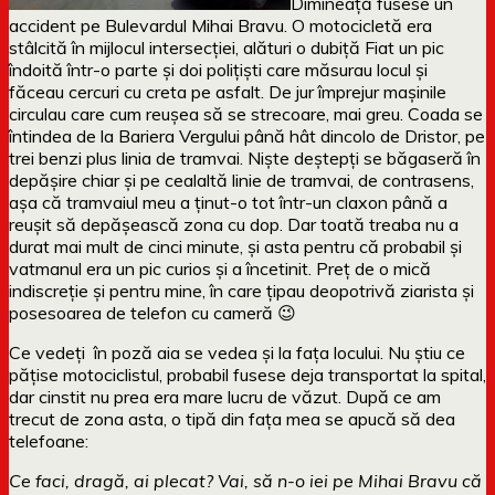
Dimineață fusese un
accident pe Bulevardul Mihai Bravu. O motocicletă era
stâlcită în mijlocul intersecției, alături o dubiță Fiat un pic
îndoită într-o parte și doi polițiști care măsurau locul și
făceau cercuri cu creta pe asfalt. De jur împrejur mașinile
circulau care cum reușea să se strecoare, mai greu. Coada se
întindea de la Bariera Vergului până hât dincolo de Dristor, pe
trei benzi plus linia de tramvai. Niște deștepți se băgaseră în
depășire chiar și pe cealaltă linie de tramvai, de contrasens,
așa că tramvaiul meu a ținut-o tot într-un claxon până a
reușit să depășească zona cu dop. Dar toată treaba nu a
durat mai mult de cinci minute, și asta pentru că probabil și
vatmanul era un pic curios și a încetinit. Preț de o mică
indiscreție și pentru mine, în care țipau deopotrivă ziarista și
posesoarea de telefon cu cameră 😉
Ce vedeți în poză aia se vedea și la fața locului. Nu știu ce
pățise motociclistul, probabil fusese deja transportat la spital,
dar cinstit nu prea era mare lucru de văzut. După ce am
trecut de zona asta, o tipă din fața mea se apucă să dea
telefoane:
Ce faci, dragă, ai plecat? Vai, să n-o iei pe Mihai Bravu că