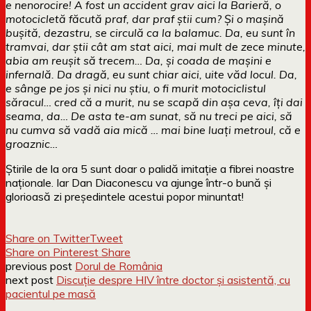
e nenorocire! A fost un accident grav aici la Barieră, o
motocicletă făcută praf, dar praf știi cum? Și o mașină
bușită, dezastru, se circulă ca la balamuc. Da, eu sunt în
tramvai, dar știi cât am stat aici, mai mult de zece minute,
abia am reușit să trecem… Da, și coada de mașini e
infernală. Da dragă, eu sunt chiar aici, uite văd locul. Da,
e sânge pe jos și nici nu știu, o fi murit motociclistul
săracul… cred că a murit, nu se scapă din așa ceva, îți dai
seama, da… De asta te-am sunat, să nu treci pe aici, să
nu cumva să vadă aia mică … mai bine luați metroul, că e
groaznic…
Știrile de la ora 5 sunt doar o palidă imitație a fibrei noastre
naționale. Iar Dan Diaconescu va ajunge într-o bună și
glorioasă zi președintele acestui popor minuntat!
Share on Twitter
Tweet
Share on Pinterest
Share
previous post
Dorul de România
next post
Discuție despre HIV între doctor și asistentă, cu
pacientul pe masă